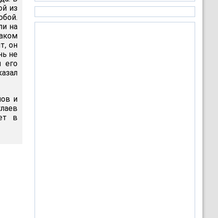
ой из
обой.
ли на
таком
т, он
нь не
и его
казал
пов и
лаев
ет в