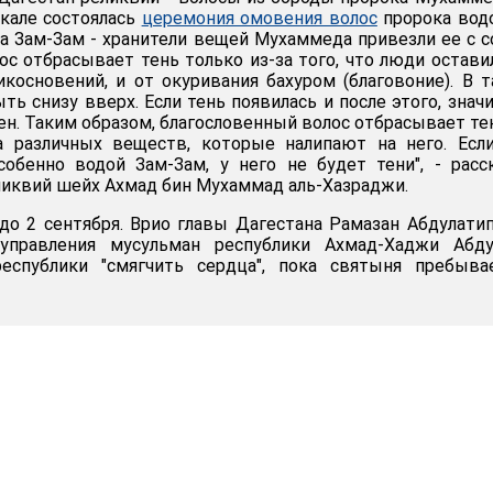
кале состоялась
церемония омовения волос
пророка вод
а Зам-Зам - хранители вещей Мухаммеда привезли ее с с
ос отбрасывает тень только из-за того, что люди остави
косновений, и от окуривания бахуром (благовоние). В 
ть снизу вверх. Если тень появилась и после этого, значи
н. Таким образом, благословенный волос отбрасывает те
за различных веществ, которые налипают на него. Есл
обенно водой Зам-Зам, у него не будет тени", - расс
ликвий шейх Ахмад бин Мухаммад аль-Хазраджи.
до 2 сентября. Врио главы Дагестана Рамазан Абдулати
управления мусульман республики Ахмад-Хаджи Абду
еспублики "смягчить сердца", пока святыня пребыва