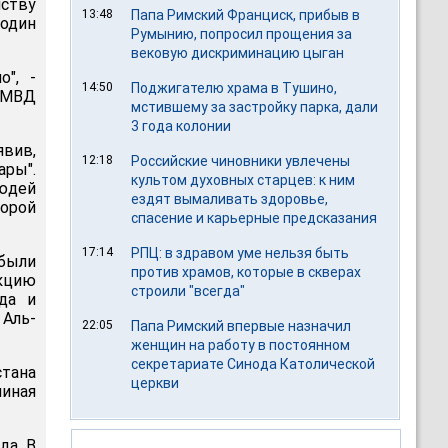
ству
13:48
Папа Римский Франциск, прибыв в
 один
Румынию, попросил прощения за
вековую дискриминацию цыган
о", -
14:50
Поджигателю храма в Тушино,
 МВД
мстившему за застройку парка, дали
3 года колонии
явив,
12:18
Российские чиновники увлечены
ары".
культом духовных старцев: к ним
людей
ездят вымаливать здоровье,
порой
спасение и карьерные предсказания
17:14
РПЦ: в здравом уме нельзя быть
 были
против храмов, которые в скверах
кцию
строили "всегда"
да и
 Аль-
22:05
Папа Римский впервые назначил
женщин на работу в постоянном
секретариате Синода Католической
тана
церкви
чиная
да. В