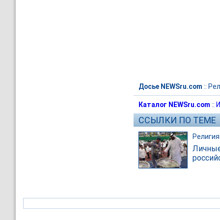
Досье NEWSru.com
::
Рел
Каталог NEWSru.com
::
И
ССЫЛКИ ПО ТЕМЕ
Религия
Личные
россий