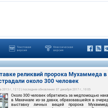
Текстовая
Классическая
версия
версия
обратились за медпомощью накануне в Махачкале из-за давки,
череди на выставку личных вещей пророка Мухаммеда в
и Алиева
ставке реликвий пророка Мухаммеда в
страдали около 300 человек
 2013 г., 12:12 | последнее обновление: 07 декабря 2017 г., 10:05
Около 300 человек обратились за медпомощью нак
в Махачкале из-за давки, образовавшейся в очере
выставку личных вещей пророка Мухамме