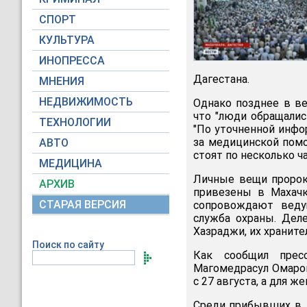
СПОРТ
КУЛЬТУРА
ИНОПРЕССА
Дагестана.
МНЕНИЯ
НЕДВИЖИМОСТЬ
Однако позднее в ве
что "люди обращалис
ТЕХНОЛОГИИ
"По уточненной инфо
за медицинской пом
АВТО
стоят по несколько ча
МЕДИЦИНА
Личные вещи пророк
АРХИВ
привезены в Махачк
СТАРАЯ ВЕРСИЯ
сопровождают веду
служба охраны. Дел
Хазраджи, их храните
Поиск по сайту
Как сообщил пресс
Магомедрасул Омаро
с 27 августа, а для 
Среди прибывших в Д