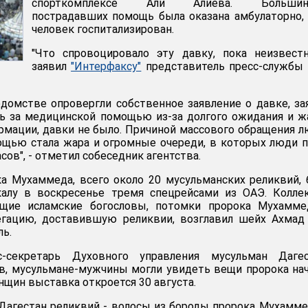
спорткомплексе Али Алиева. Большин
пострадавших помощь была оказана амбулаторно,
человек госпитализирован.
"Что спровоцировало эту давку, пока неизвестн
заявил
"Интерфаксу"
представитель пресс-службы
домстве опровергли собственное заявление о давке, за
ь за медицинской помощью из-за долгого ожидания и ж
рмации, давки не было. Причиной массового обращения 
ощью стала жара и огромные очереди, в которых люди 
сов", - отметил собеседник агентства.
а Мухаммеда, всего около 20 мусульманских реликвий,
алу в воскресенье тремя спецрейсами из ОАЭ. Колле
щие исламские богословы, потомки пророка Мухамме
егацию, доставившую реликвии, возглавил шейх Ахмад
ль.
-секретарь Духовного управления мусульман Дагес
в, мусульмане-мужчины могли увидеть вещи пророка на
женщин выставка откроется 30 августа.
агестан реликвий - волосы из бороды пророка Мухамме