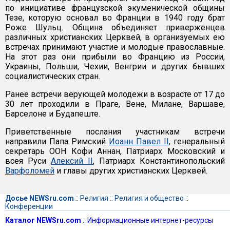
по инициативе французской экуменической общины
Тезе, которую основал во Франции в 1940 году брат
Роже Шульц. Община объединяет приверженцев
различных христианских Церквей, в организуемых ею
встречах принимают участие и молодые православные.
На этот раз они прибыли во Францию из России,
Украины, Польши, Чехии, Венгрии и других бывших
социалистических стран.
Ранее встречи верующей молодежи в возрасте от 17 до
30 лет проходили в Праге, Вене, Милане, Варшаве,
Барселоне и Будапеште.
Приветственные послания участникам встречи
направили Папа Римский
Иоанн Павел II
, генеральный
секретарь ООН Кофи Аннан, Патриарх Московский и
всея Руси
Алексий II
, Патриарх Константинопольский
Варфоломей
и главы других христианских Церквей.
Досье NEWSru.com
::
Религия
::
Религия и общество
::
Конференции
Каталог NEWSru.com
::
Информационные интернет-ресурсы