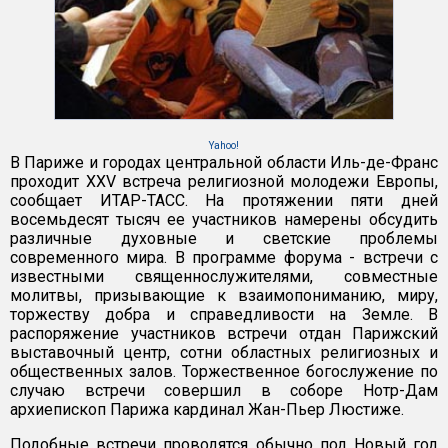
Yahoo!
В Париже и городах центральной области Иль-де-Франс
проходит XXV встреча религиозной молодежи Европы,
сообщает ИТАР-ТАСС. На протяжении пяти дней
восемьдесят тысяч ее участников намерены обсудить
различные духовные и светские проблемы
современного мира. В программе форума - встречи с
известными священнослужителями, совместные
молитвы, призывающие к взаимопониманию, миру,
торжеству добра и справедливости на Земле. В
распоряжение участников встречи отдан Парижский
выставочный центр, сотни областных религиозных и
общественных залов. Торжественное богослужение по
случаю встречи совершил в соборе Нотр-Дам
архиепископ Парижа кардинал Жан-Пьер Люстиже.
Подобные встречи проводятся обычно под Новый год