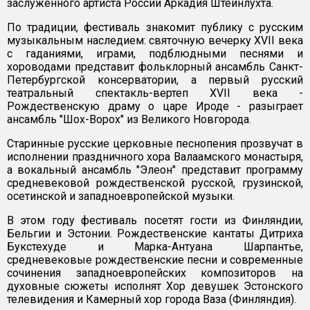
заслуженного артиста России Аркадия Штейнлухта.
По традиции, фестиваль знакомит публику с русским
музыкальным наследием: святочную вечерку XVII века
с гаданиями, играми, подблюдными песнями и
хороводами представит фольклорный ансамбль Санкт-
Петербургской консерватории, а первый русский
театральный спектакль-вертеп XVII века -
Рождественскую драму о царе Ироде - разыграет
ансамбль "Шох-Ворох" из Великого Новгорода.
Старинные русские церковные песнопения прозвучат в
исполнении праздничного хора Валаамского монастыря,
а вокальный ансамбль "Элеон" представит программу
средневековой рождественской русской, грузинской,
осетинской и западноевропейской музыки.
В этом году фестиваль посетят гости из Финляндии,
Бельгии и Эстонии. Рождественские кантаты Дитриха
Букстехуде и Марка-Антуана Шарпантье,
средневековые рождественские песни и современные
сочинения западноевропейских композиторов на
духовные сюжеты исполнят Хор девушек Эстонского
телевидения и Камерный хор города Ваза (Финляндия).