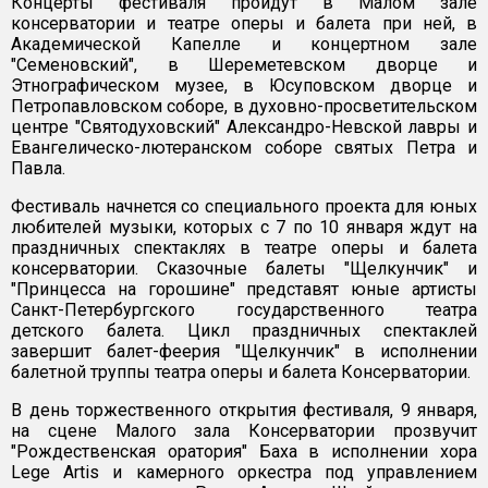
Концерты фестиваля пройдут в Малом зале
консерватории и театре оперы и балета при ней, в
Академической Капелле и концертном зале
"Семеновский", в Шереметевском дворце и
Этнографическом музее, в Юсуповском дворце и
Петропавловском соборе, в духовно-просветительском
центре "Святодуховский" Александро-Невской лавры и
Евангелическо-лютеранском соборе святых Петра и
Павла.
Фестиваль начнется со специального проекта для юных
любителей музыки, которых с 7 по 10 января ждут на
праздничных спектаклях в театре оперы и балета
консерватории. Сказочные балеты "Щелкунчик" и
"Принцесса на горошине" представят юные артисты
Санкт-Петербургского государственного театра
детского балета. Цикл праздничных спектаклей
завершит балет-феерия "Щелкунчик" в исполнении
балетной труппы театра оперы и балета Консерватории.
В день торжественного открытия фестиваля, 9 января,
на сцене Малого зала Консерватории прозвучит
"Рождественская оратория" Баха в исполнении хора
Lege Artis и камерного оркестра под управлением