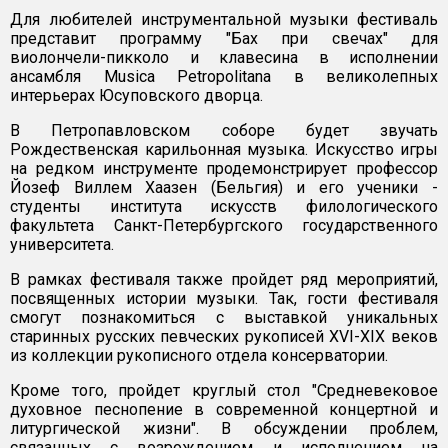
Для любителей инструментальной музыки фестиваль
представит программу "Бах при свечах" для
виолончели-пикколо и клавесина в исполнении
ансамбля Musica Petropolitana в великолепных
интерьерах Юсуповского дворца.
В Петропавловском соборе будет звучать
Рождественская карильонная музыка. Искусство игры
на редком инструменте продемонстрирует профессор
Йозеф Виллем Хаазен (Бельгия) и его ученики -
студенты института искусств филологического
факультета Санкт-Петербургского государственного
университета.
В рамках фестиваля также пройдет ряд мероприятий,
посвященных истории музыки. Так, гости фестиваля
смогут познакомиться с выставкой уникальных
старинных русских певческих рукописей XVI-XIX веков
из коллекции рукописного отдела консерватории.
Кроме того, пройдет круглый стол "Средневековое
духовное песнопение в современной концертной и
литургической жизни". В обсуждении проблем,
связанных с возрождением и исполнением на