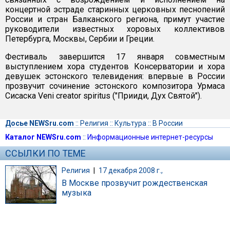
концертной эстраде старинных церковных песнопений
России и стран Балканского региона, примут участие
руководители известных хоровых коллективов
Петербурга, Москвы, Сербии и Греции.
Фестиваль завершится 17 января совместным
выступлением хора студентов Консерватории и хора
девушек эстонского телевидения: впервые в России
прозвучит сочинение эстонского композитора Урмаса
Сисаска Veni creator spiritus ("Прииди, Дух Святой").
Досье NEWSru.com
::
Религия
::
Культура
::
В России
Каталог NEWSru.com
::
Информационные интернет-ресурсы
ССЫЛКИ ПО ТЕМЕ
Религия
|
17 декабря 2008 г.,
В Москве прозвучит рождественская
музыка