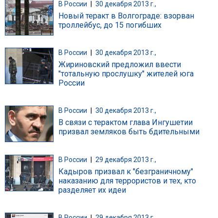
В России
|
30 декабря 2013 г.,
Новый теракт в Волгограде: взорван
троллейбус, до 15 погибших
В России
|
30 декабря 2013 г.,
Жириновский предложил ввести
"тотальную прослушку" жителей юга
России
В России
|
30 декабря 2013 г.,
В связи с терактом глава Ингушетии
призвал земляков быть бдительными
В России
|
29 декабря 2013 г.,
Кадыров призвал к "безграничному"
наказанию для террористов и тех, кто
разделяет их идеи
В России
|
29 декабря 2013 г.,