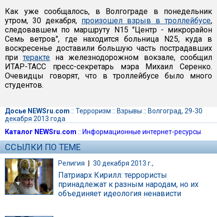
Как уже сообщалось, в Волгограде в понедельник
утром, 30 декабря,
произошел взрыв в троллейбусе
,
следовавшем по маршруту N15 "Центр - микрорайон
Семь ветров", где находится больница N25, куда в
воскресенье доставили большую часть пострадавших
при
теракте
на железнодорожном вокзале, сообщил
ИТАР-ТАСС пресс-секретарь мэра Михаил Серенко.
Очевидцы говорят, что в троллейбусе было много
студентов.
Досье NEWSru.com
::
Терроризм
::
Взрывы
::
Волгоград, 29-30
декабря 2013 года
Каталог NEWSru.com
::
Информационные интернет-ресурсы
ССЫЛКИ ПО ТЕМЕ
Религия
|
30 декабря 2013 г.,
Патриарх Кирилл: террористы
принадлежат к разным народам, но их
объединяет идеология ненависти