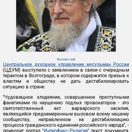
Russian Look
Центральное духовное управление мусульман России
(ЦДУМ) выступило с заявлением в связи с очередным
терактом в Волгограде, в котором содержится призыв к
властям и обществу не дать дестабилизировать
ситуацию в стране.
"Чудовищное злодеяние, совершенное преступными
фанатиками по наущению подлых провокаторов - это
святотатственный акт варварского насилия,
являющийся преднамеренным вызовом всему нашему
сообществу, направленном на дестабилизацию
процесса гражданского единения российского народа", -
приводит портал
"Интерфакс-Религия"
текст документа,