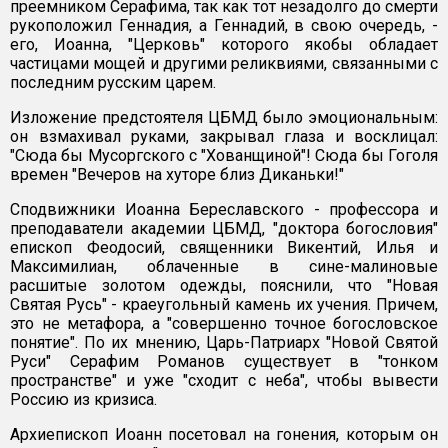
преемником Серафима, так как тот незадолго до смерти
рукоположил Геннадия, а Геннадий, в свою очередь, -
его, Иоанна, "Церковь" которого якобы обладает
частицами мощей и другими реликвиями, связанными с
последним русским царем.
Изложение предстоятеля ЦБМД было эмоциональным:
он взмахивал руками, закрывал глаза и восклицал:
"Сюда бы Мусоргского с "Хованщиной"! Сюда бы Гоголя
времен "Вечеров на хуторе близ Диканьки!"
Сподвижники Иоанна Береславского - профессора и
преподаватели академии ЦБМД, "доктора богословия"
епископ Феодосий, священники Викентий, Илья и
Максимилиан, облаченные в сине-малиновые
расшитые золотом одежды, пояснили, что "Новая
Святая Русь" - краеугольный камень их учения. Причем,
это не метафора, а "совершенно точное богословское
понятие". По их мнению, Царь-Патриарх "Новой Святой
Руси" Серафим Романов существует в "тонком
пространстве" и уже "сходит с неба", чтобы вывести
Россию из кризиса.
Архиепископ Иоанн посетовал на гонения, которым он