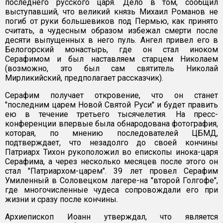
последнего русского царя. Дело в том, сообщил
выступавший, что великий князь Михаил Романов не
погиб от руки большевиков под Пермью, как принято
считать, а чудесным образом избежал смерти после
десяти выпущенных в него пуль. Ангел привел его в
Белогорский монастырь, где он стал иноком
Серафимом и был наставляем старцем Николаем
(возможно, это был сам святитель Николай
Мирликийский, предполагает рассказчик).
Серафим получает откровение, что он станет
"последним царем Новой Святой Руси" и будет править
ею в течение третьего тысячелетия. На пресс-
конференции впервые была обнародована фотография,
которая, по мнению последователей ЦБМД,
подтверждает, что незадолго до своей кончины
Патриарх Тихон рукоположил во епископы инока-царя
Серафима, а через несколько месяцев после этого он
стал "Патриархом-царем". 39 лет провел Серафим
Умиленный в Соловецком лагере-на "второй Голгофе",
где многочисленные чудеса сопровождали его при
жизни и сразу после кончины.
Архиепископ Иоанн утверждал, что является