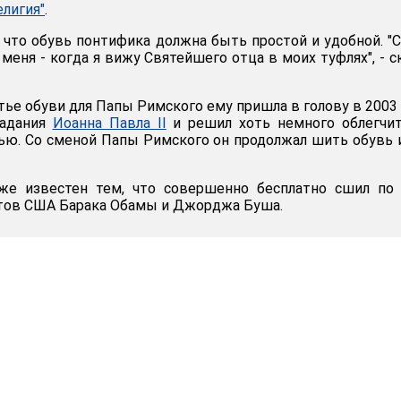
лигия"
.
 что обувь понтифика должна быть простой и удобной. "
меня - когда я вижу Святейшего отца в моих туфлях", - с
ье обуви для Папы Римского ему пришла в голову в 2003 
радания
Иоанна Павла II
и решил хоть немного облегчит
ью. Со сменой Папы Римского он продолжал шить обувь 
же известен тем, что совершенно бесплатно сшил по 
нтов США Барака Обамы и Джорджа Буша.