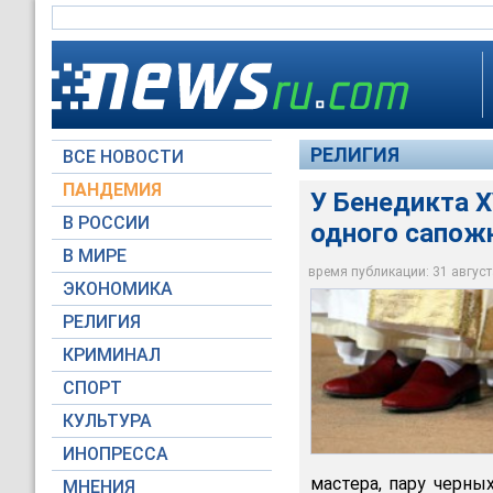
РЕЛИГИЯ
ВСЕ НОВОСТИ
ПАНДЕМИЯ
У Бенедикта X
В РОССИИ
одного сапож
В МИРЕ
У Бенедикта XVI и 
время публикации: 31 августа
ЭКОНОМИКА
ksta.de
РЕЛИГИЯ
КРИМИНАЛ
СПОРТ
КУЛЬТУРА
ИНОПРЕССА
мастера, пару черны
МНЕНИЯ