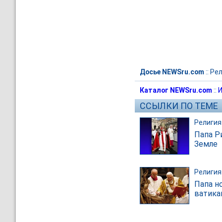
Досье NEWSru.com
::
Рел
Каталог NEWSru.com
::
И
ССЫЛКИ ПО ТЕМЕ
Религия
Папа Р
Земле
Религия
Папа н
ватика