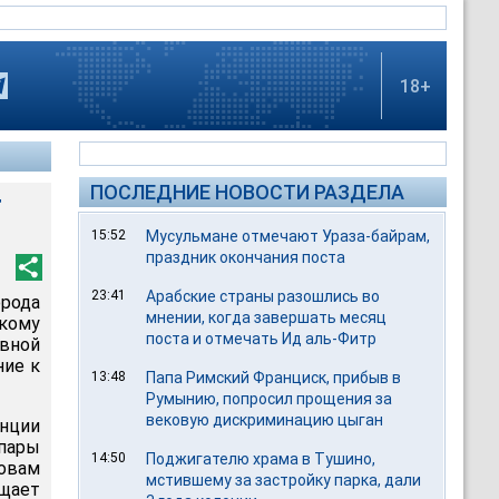
18+
ПОСЛЕДНИЕ НОВОСТИ РАЗДЕЛА
т
15:52
Мусульмане отмечают Ураза-байрам,
праздник окончания поста
23:41
Арабские страны разошлись во
рода
мнении, когда завершать месяц
скому
поста и отмечать Ид аль-Фитр
вной
ние к
13:48
Папа Римский Франциск, прибыв в
Румынию, попросил прощения за
вековую дискриминацию цыган
нции
пары
14:50
Поджигателю храма в Тушино,
ловам
мстившему за застройку парка, дали
бщает