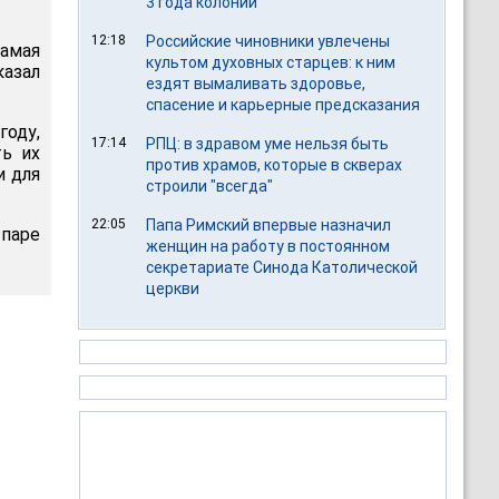
3 года колонии
12:18
Российские чиновники увлечены
Самая
культом духовных старцев: к ним
казал
ездят вымаливать здоровье,
спасение и карьерные предсказания
году,
17:14
РПЦ: в здравом уме нельзя быть
ь их
против храмов, которые в скверах
и для
строили "всегда"
22:05
Папа Римский впервые назначил
паре
женщин на работу в постоянном
секретариате Синода Католической
церкви