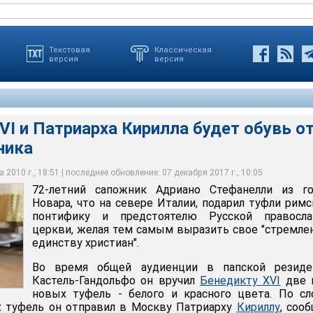
Текстовая
Классическая
версия
версия
VI и Патриарха Кирилла будет обувь о
ника
Патриарха Кирилла будет обувь от одного сапожника
 2010 г., 18:51 | последнее обновление: 07 декабря 2017 г., 10:05
72-летний сапожник Адриано Стефанелли из го
Новара, что на севере Италии, подарил туфли рим
понтифику и предстоятелю Русской правосла
церкви, желая тем самым выразить свое "стремле
единству христиан".
Во время общей аудиенции в папской резиде
Кастель-Гандольфо он вручил
Бенедикту XVI
две 
новых туфель - белого и красного цвета. По с
х туфель он отправил в Москву Патриарху
Кириллу
, соо