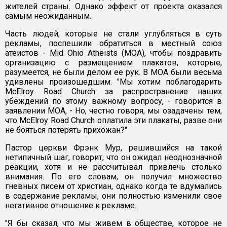
жителей страны. Однако эффект от проекта оказался
самым неожиданным.
Часть людей, которые не стали углубляться в суть
рекламы, поспешили обратиться в местный союз
атеистов - Mid Ohio Atheists (MOA), чтобы поздравить
организацию с размещением плакатов, которые,
разумеется, не были делом ее рук. В MOA были весьма
удивлены произошедшим. "Мы хотим поблагодарить
McElroy Road Church за распространение наших
убеждений по этому важному вопросу, - говорится в
заявлении МОА, - Но, честно говоря, мы озадачены тем,
что McElroy Road Church оплатила эти плакаты, разве они
не бояться потерять прихожан?"
Пастор церкви Фрэнк Мур, решившийся на такой
нетипичный шаг, говорит, что он ожидал неоднозначной
реакции, хотя и не рассчитывал привлечь столько
внимания. По его словам, он получил множество
гневных писем от христиан, однако когда те вдумались
в содержание рекламы, они полностью изменили свое
негативное отношение к рекламе.
"Я бы сказал, что мы живем в обществе, которое не