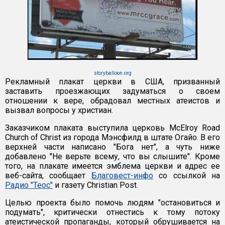
storyballoon.org
Рекламный плакат церкви в США, призванный
заставить проезжающих задуматься о своем
отношении к вере, обрадовал местных атеистов и
вызвал вопросы у христиан.
Заказчиком плаката выступила церковь McElroy Road
Church of Christ из города Мэнсфилд в штате Огайо. В его
верхней части написано "Бога нет", а чуть ниже
добавлено "Не верьте всему, что вы слышите". Кроме
того, на плакате имеется эмблема церкви и адрес ее
веб-сайта, сообщает
Благовест-инфо
со ссылкой на
Радио "Теос"
и газету Christian Post.
Целью проекта было помочь людям "остановиться и
подумать", критически отнестись к тому потоку
атеистической пропаганды, который обрушивается на