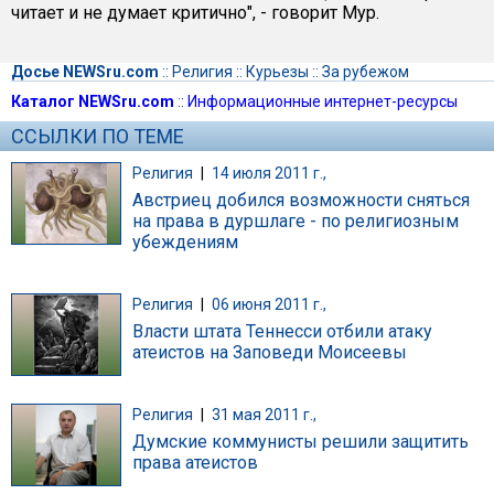
читает и не думает критично", - говорит Мур.
Досье NEWSru.com
::
Религия
::
Курьезы
::
За рубежом
Каталог NEWSru.com
::
Информационные интернет-ресурсы
ССЫЛКИ ПО ТЕМЕ
Религия
|
14 июля 2011 г.,
Австриец добился возможности сняться
на права в дуршлаге - по религиозным
убеждениям
Религия
|
06 июня 2011 г.,
Власти штата Теннесси отбили атаку
атеистов на Заповеди Моисеевы
Религия
|
31 мая 2011 г.,
Думские коммунисты решили защитить
права атеистов