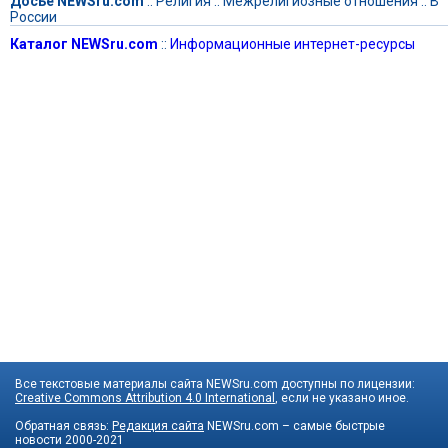
Досье NEWSru.com
::
Религия
::
Межрелигиозные отношения
::
В
России
Каталог NEWSru.com
::
Информационные интернет-ресурсы
Все текстовые материалы сайта NEWSru.com доступны по лицензии:
Creative Commons Attribution 4.0 International
, если не указано иное.
Обратная связь:
Редакция сайта
NEWSru.com – самые быстрые
новости
2000-2021