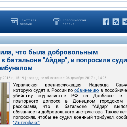
Текстовая
Классическая
версия
версия
вила, что была добровольным
в батальоне "Айдар", и попросила суд
что была добровольным инструктором в батальоне "Айдар", и
рибуналом
е военным трибуналом
 2016 г., 15:19 | последнее обновление: 06 декабря 2017 г., 14:05
дор Ларин
Украинская военнослужащая Надежда Савче
которую судят в России по
обвинению
в пособнич
убийству журналистов РФ на Донбассе, в 
повторного допроса в Донецком городском 
рассказала, что в батальоне "Айдар" выпол
обязанности добровольного инструктора. Также ле
попросила, чтобы ее судил военный трибунал, соо
"Интерфакс"
.