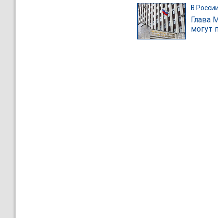
В Росси
Глава 
могут 