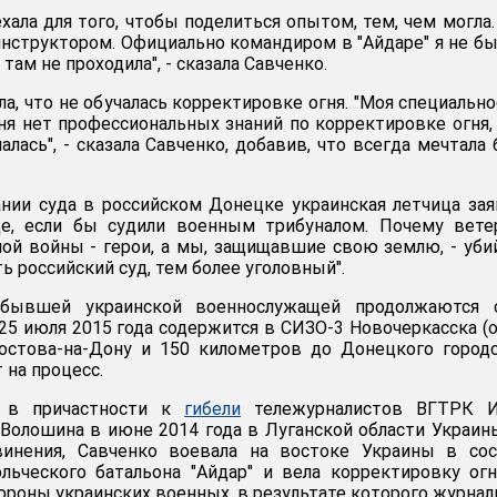
ехала для того, чтобы поделиться опытом, тем, чем могла.
структором. Официально командиром в "Айдаре" я не бы
там не проходила", - сказала Савченко.
а, что не обучалась корректировке огня. "Моя специально
еня нет профессиональных знаний по корректировке огня,
алась", - сказала Савченко, добавив, что всегда мечтала
нии суда в российском Донецке украинская летчица зая
е, если бы судили военным трибуналом. Почему вете
ой войны - герои, а мы, защищавшие свою землю, - уб
ь российский суд, тем более уголовный".
бывшей украинской военнослужащей продолжаются 
 25 июля 2015 года содержится в СИЗО-3 Новочеркасска (
остова-на-Дону и 150 километров до Донецкого город
т на процесс.
 в причастности к
гибели
тележурналистов ВГТРК И
Волошина в июне 2014 года в Луганской области Украин
инения, Савченко воевала на востоке Украины в сос
льческого батальона "Айдар" и вела корректировку ог
тороны украинских военных, в результате которого журна