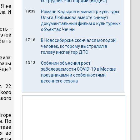
сотрудник Росгвардии (ВИДЕО)
 Я не
ла. И
19:33
Рамзан Кадыров и министр культуры
Ольга Любимова вместе снимут
документальный фильм о культурных
сть -
объектах Чечни
 этой
 быть
17:18
В Новосибирске скончался молодой
человек, которому выстрелил в
голову инспектор ДПС
вила:
раны
13:13
Собянин объяснил рост
ийцы?
заболеваемости COVID-19 в Москве
праздниками и особенностями
весеннего сезона
с 22
около
ского
горя
ы. По
таве
ня во
листы