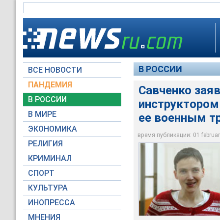
В РОССИИ
ВСЕ НОВОСТИ
ПАНДЕМИЯ
Савченко зая
В РОССИИ
инструктором 
Савченко заявила, 
В МИРЕ
ее военным т
попросила судить е
ЭКОНОМИКА
время публикации: 01 february
© РИА Новости / Фе
РЕЛИГИЯ
КРИМИНАЛ
СПОРТ
КУЛЬТУРА
ИНОПРЕССА
МНЕНИЯ