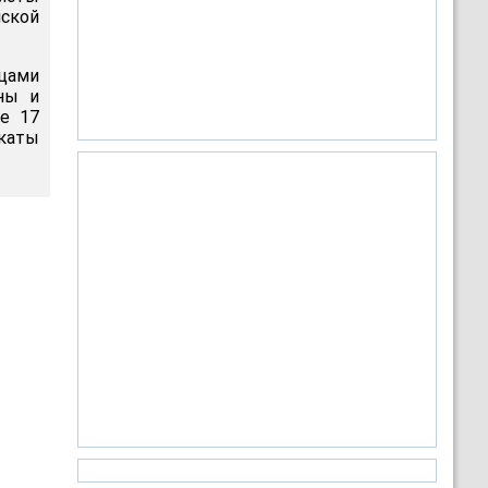
ской
цами
ны и
е 17
окаты