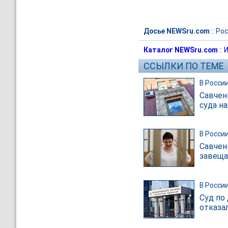
Досье NEWSru.com
::
Рос
Каталог NEWSru.com
::
И
ССЫЛКИ ПО ТЕМЕ
В Росси
Савчен
суда на
В Росси
Савчен
завеща
В Росси
Суд по 
отказа