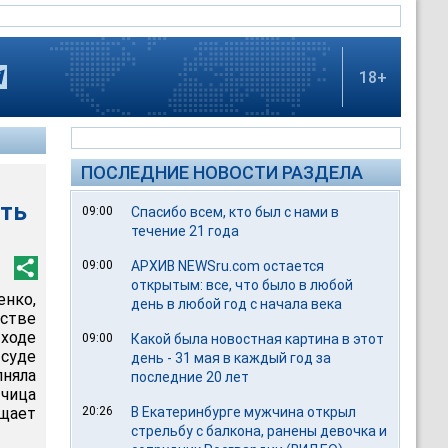
18+
ПОСЛЕДНИЕ НОВОСТИ РАЗДЕЛА
ить
09:00
Спасибо всем, кто был с нами в
течение 21 года
09:00
АРХИВ NEWSru.com остается
открытым: все, что было в любой
нко,
день в любой год с начала века
естве
ходе
09:00
Какой была новостная картина в этот
суде
день - 31 мая в каждый год за
няла
последние 20 лет
тчица
бщает
20:26
В Екатеринбурге мужчина открыл
стрельбу с балкона, ранены девочка и