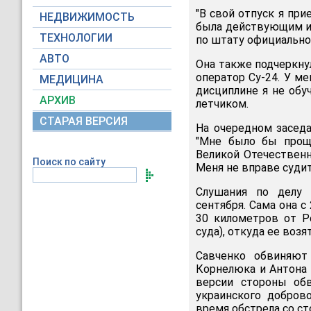
"В свой отпуск я при
НЕДВИЖИМОСТЬ
была действующим ин
ТЕХНОЛОГИИ
по штату официально 
АВТО
Она также подчеркнул
оператор Су-24. У м
МЕДИЦИНА
дисциплине я не обуч
АРХИВ
летчиком.
СТАРАЯ ВЕРСИЯ
На очередном заседа
"Мне было бы прощ
Великой Отечественн
Поиск по сайту
Меня не вправе судит
Слушания по делу 
сентября. Сама она с
30 километров от Р
суда), откуда ее возя
Савченко обвиняют
Корнелюка и Антона 
версии стороны обв
украинского доброво
время обстрела со с