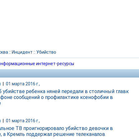
сква
::
Инцидент
::
Убийство
нформационные интернет-ресурсы
и
|
01 марта 2016 г.,
б убийстве ребенка няней передали в столичный главк
 фоне сообщений о профилактике ксенофобии в
е
и
|
01 марта 2016 г.,
льное ТВ проигнорировало убийство девочки в
, а Кремль поддержал решение телеканалов