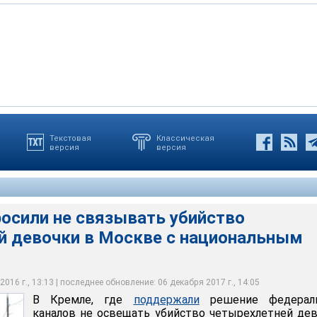
Текстовая
Классическая
версия
версия
ержали решение федеральных каналов не освещать убийство
ремле пытаются избежать распространения ксенофобских
чки на северо-западе Москвы, теперь попросили не связывать
громкого убийства, в Госдуме говорят, что вообще ничего не
упление с национальным вопросом
ся
игорий Сысоев
росили не связывать убийство
й девочки в Москве с национальным
016 г., 13:13 | последнее обновление: 06 декабря 2017 г., 14:05
В Кремле, где
поддержали
решение федерал
каналов не освещать убийство четырехлетней де