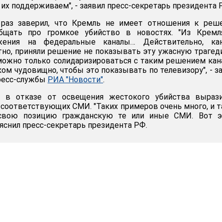
их поддерживаем", - заявил пресс-секретарь президента 
раз заверил, что Кремль не имеет отношения к реш
общать про громкое убийство в новостях. "Из Кремл
жения на федеральные каналы… Действительно, кан
тно, приняли решение не показывать эту ужасную трагед
 можно только солидаризироваться с таким решением кан
ом чудовищно, чтобы это показывать по телевизору", - з
ресс-службы
РИА "Новости"
.
, в отказе от освещения жестокого убийства вырази
 соответствующих СМИ. "Таких примеров очень много, и 
свою позицию гражданскую те или иные СМИ. Вот э
пояснил пресс-секретарь президента РФ.