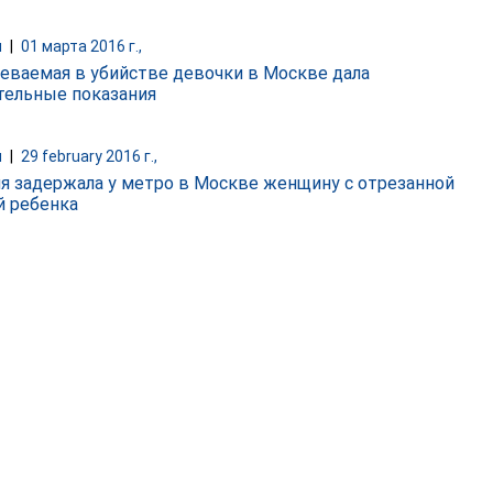
и
|
01 марта 2016 г.,
еваемая в убийстве девочки в Москве дала
тельные показания
и
|
29 february 2016 г.,
я задержала у метро в Москве женщину с отрезанной
й ребенка