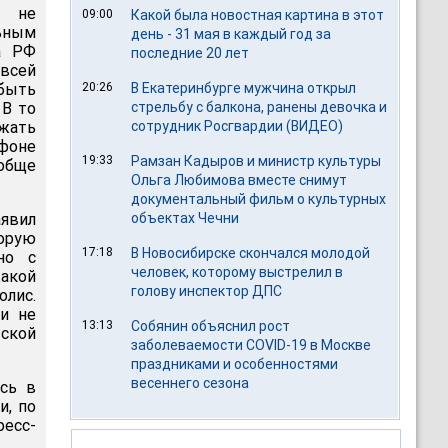
и не
09:00
Какой была новостная картина в этот
льным
день - 31 мая в каждый год за
а РФ
последние 20 лет
 всей
быть
20:26
В Екатеринбурге мужчина открыл
 В то
стрельбу с балкона, ранены девочка и
ать
сотрудник Росгвардии (ВИДЕО)
фоне
19:33
Рамзан Кадыров и министр культуры
обще
Ольга Любимова вместе снимут
документальный фильм о культурных
явил
объектах Чечни
орую
17:18
В Новосибирске скончался молодой
но с
человек, которому выстрелил в
акой
голову инспектор ДПС
олис.
 и не
13:13
Собянин объяснил рост
вской
заболеваемости COVID-19 в Москве
праздниками и особенностями
весеннего сезона
ась в
и, по
ресс-