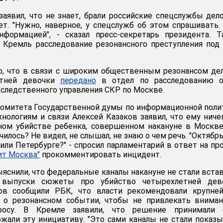
заявил, что не знает, брали российские спецслужбы дел
ет. "Нужно, наверное, у спецслужб об этом спрашивать.
нформацией", - сказал пресс-секретарь президента. 
 Кремль расследование резонансного преступления под
о, что в связи с широким общественным резонансом де
етней девочки
передано
в отдел по расследованию о
 следственного управления СКР по Москве.
омитета Государственной думы по информационной поли
ологиям и связи Алексей Казаков заявил, что ему ниче
ном убийстве ребенка, совершенном накануне в Москве
училось? Не видел, не слышал, не знаю о чем речь. "Октябр
 или Петербурге?" - спросил парламентарий в ответ на пр
ит Москва"
прокомментировать инцидент.
яснили, что федеральные каналы накануне не стали вста
выпуски сюжеты про убийство четырехлетней дево
ков сообщили РБК, что власти рекомендовали крупне
 о резонансном событии, чтобы не привлекать вниман
росу. В Кремле заявили, что решение принимали 
ржали эту инициативу. "Это сами каналы не стали показ