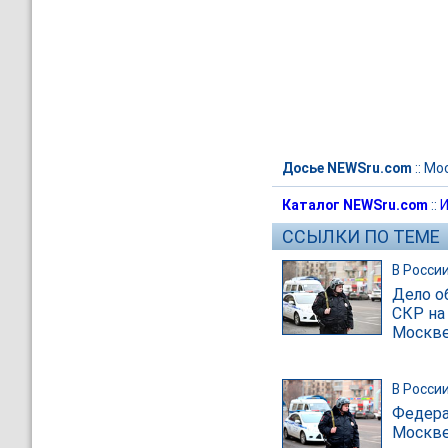
Досье NEWSru.com
::
Мо
Каталог NEWSru.com
::
И
ССЫЛКИ ПО ТЕМЕ
В Росси
Дело о
СКР на
Москв
В Росси
Федера
Москве