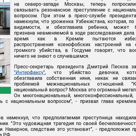
на северо-западе Москвы, теперь попросил
связывать резонансное преступление с национа
вопросом. При этом в пресс-службе президент
намекнули, что уроженка Узбекистана, которая, по
видимости, и обезглавила ребенка, может 
признана невменяемой в ходе расследования дела.
время как в Кремле пытаются избеж
распространения ксенофобских настроений на 
громкого убийства, в Госдуме говорят, что во
ничего не знают о случившемся.
Пресс-секретарь президента Дмитрий Песков за
"Интерфаксу"
, что убийство девочки, кот
обезглавила собственная няня, никак не связа
проблемой межнациональных отношений. "К
национальный вопрос? Москва это огромный мегап
Он многонациональный, многоконфессиональный,
ь с национальным вопросом", - призвал глава кремле
в намекнул, что предполагаемая преступница находил
ии. "Это чудовищная трагедия по своей бесчеловечност
. Наверное, следствие это установит", - предположил п
а РФ.