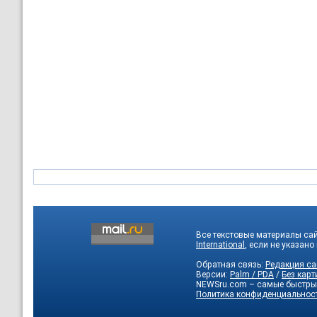
Все текстовые материалы са
International
, если не указано
Обратная связь:
Редакция са
Версии:
Palm / PDA
/
Без карт
NEWSru.com – самые быстры
Политика конфиденциальнос