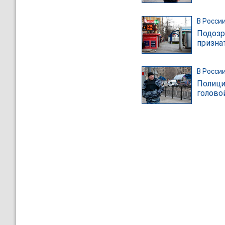
В Росси
Подозр
призна
В Росси
Полици
голово