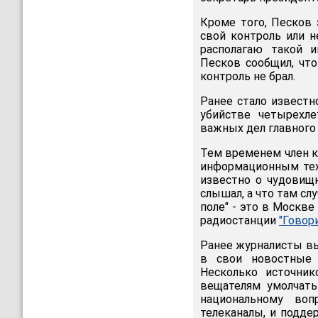
Кроме того, Песков 
свой контроль или н
располагаю такой и
Песков сообщил, что
контроль не брал.
Ранее стало известн
убийстве четырехл
важных дел главного
Тем временем член к
информационным техн
известно о чудовищ
слышал, а что там сл
поле" - это в Москве
радиостанции
"Говор
Ранее журналисты вы
в свои новостные 
Несколько источни
вещателям умолчать
национальному воп
телеканалы, и подде