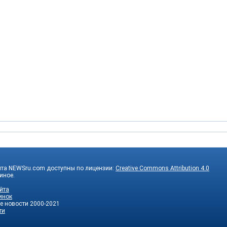
йта NEWSru.com доступны по лицензии:
Creative Commons Attribution 4.0
 иное.
йта
инок
е новости
2000-2021
ти