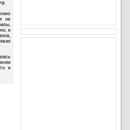
РФ.
ению
я не
алы,
ию, и
алов,
аявил
лась
таким
то и