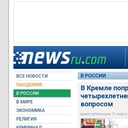
В Кремле, где подд
В то время как в К
четырехлетней дево
настроений на фоне 
резонансное прест
знают о случившем
Дмитрий Песков
В РОССИИ
ВСЕ НОВОСТИ
Global Look Press
© РИА Новости / Гр
Global Look Press
ПАНДЕМИЯ
В Кремле поп
В РОССИИ
четырехлетне
В МИРЕ
вопросом
ЭКОНОМИКА
время публикации: 01 марта 2
РЕЛИГИЯ
КРИМИНАЛ