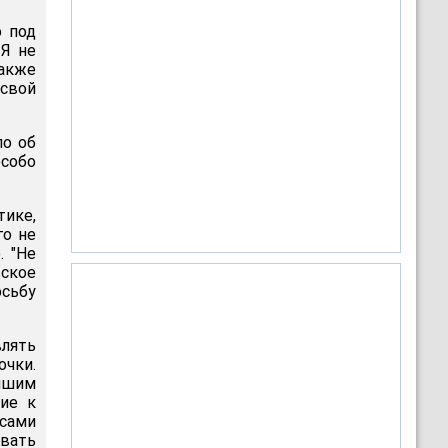
о под
 Я не
Также
 свой
ло об
собо
тике,
го не
. "Не
ьское
осьбу
влять
чки.
йшим
ие к
сами
ывать