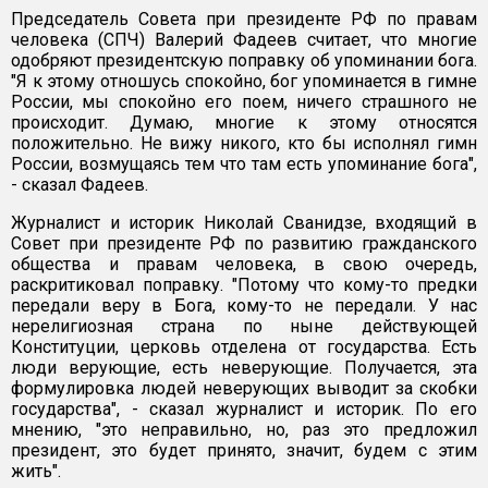
Председатель Совета при президенте РФ по правам
человека (СПЧ) Валерий Фадеев считает, что многие
одобряют президентскую поправку об упоминании бога.
"Я к этому отношусь спокойно, бог упоминается в гимне
России, мы спокойно его поем, ничего страшного не
происходит. Думаю, многие к этому относятся
положительно. Не вижу никого, кто бы исполнял гимн
России, возмущаясь тем что там есть упоминание бога",
- сказал Фадеев.
Журналист и историк Николай Сванидзе, входящий в
Совет при президенте РФ по развитию гражданского
общества и правам человека, в свою очередь,
раскритиковал поправку. "Потому что кому-то предки
передали веру в Бога, кому-то не передали. У нас
нерелигиозная страна по ныне действующей
Конституции, церковь отделена от государства. Есть
люди верующие, есть неверующие. Получается, эта
формулировка людей неверующих выводит за скобки
государства", - сказал журналист и историк. По его
мнению, "это неправильно, но, раз это предложил
президент, это будет принято, значит, будем с этим
жить".