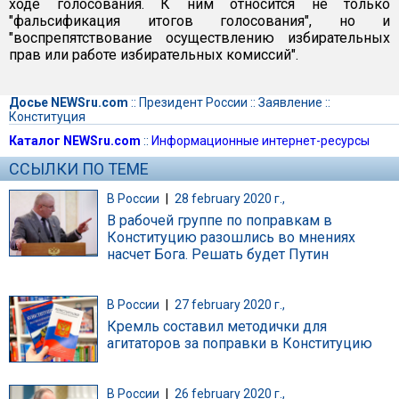
ходе голосования. К ним относится не только
"фальсификация итогов голосования", но и
"воспрепятствование осуществлению избирательных
прав или работе избирательных комиссий".
Досье NEWSru.com
::
Президент России
::
Заявление
::
Конституция
Каталог NEWSru.com
::
Информационные интернет-ресурсы
ССЫЛКИ ПО ТЕМЕ
В России
|
28 february 2020 г.,
В рабочей группе по поправкам в
Конституцию разошлись во мнениях
насчет Бога. Решать будет Путин
В России
|
27 february 2020 г.,
Кремль составил методички для
агитаторов за поправки в Конституцию
В России
|
26 february 2020 г.,