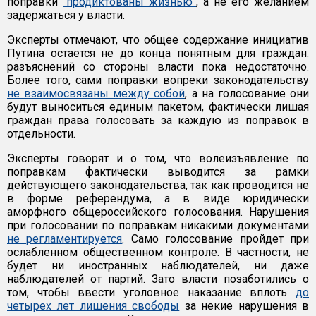
поправки
"продиктованы жизнью"
, а не его желанием
задержаться у власти.
Эксперты отмечают, что общее содержание инициатив
Путина остается не до конца понятным для граждан:
разъяснений со стороны власти пока недостаточно.
Более того, сами поправки вопреки законодательству
не взаимосвязаны между собой
, а на голосование они
будут выноситься единым пакетом, фактически лишая
граждан права голосовать за каждую из поправок в
отдельности.
Эксперты говорят и о том, что волеизъявление по
поправкам фактически выводится за рамки
действующего законодательства, так как проводится не
в форме референдума, а в виде юридически
аморфного общероссийского голосования. Нарушения
при голосовании по поправкам никакими документами
не регламентируется
. Само голосование пройдет при
ослабленном общественном контроле. В частности, не
будет ни иностранных наблюдателей, ни даже
наблюдателей от партий. Зато власти позаботились о
том, чтобы ввести уголовное наказание вплоть
до
четырех лет лишения свободы
за некие нарушения в