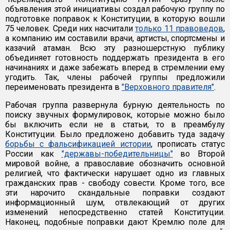
объявления этой инициативы создал рабочую группу по
подготовке поправок к Конституции, в которую вошли
75 человек. Среди них насчитали
только 11 правоведов
,
а компанию им составили врачи, артисты, спортсмены и
казачий атаман. Всю эту разношерстную публику
объединяет готовность поддержать президента в его
начинаниях и даже забежать вперед в стремлении ему
угодить. Так, члены рабочей группы предложили
переименовать президента в
"Верховного правителя"
.
Рабочая группа развернула бурную деятельность по
поиску звучных формулировок, которые можно было
бы включить если не в статьи, то в преамбулу
Конституции. Было предложено добавить туда задачу
борьбы с фальсификацией истории
, прописать статус
России как
"державы-победительницы"
во Второй
мировой войне, а православие обозначить основной
религией, что фактически нарушает одно из главных
гражданских прав - свободу совести. Кроме того, все
эти нарочито скандальные поправки создают
информационный шум, отвлекающий от других
изменений непосредственно статей Конституции.
Наконец, подобные поправки дают Кремлю поле для