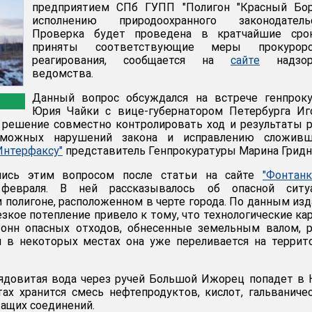
предприятием СПб ГУПП "Полигон "Красный Бор
исполнению природоохранного законодательс
Проверка будет проведена в кратчайшие сро
приняты соответствующие меры прокурорс
реагирования, сообщается на
сайте
надзор
ведомства.
Данный вопрос обсуждался на встрече генпроку
Юрия Чайки с вице-губернатором Петербурга Иг
 решение совместно контролировать ход и результаты 
зможных нарушений закона и исправлению сложивш
Интерфаксу"
представитель Генпрокуратуры Марина Гридн
лись этим вопросом после статьи на сайте
"Фонтанк
февраля. В ней рассказывалось об опасной ситуа
 полигоне, расположенном в черте города. По данным изд
зкое потепление привело к тому, что технологические ка
онн опасных отходов, обнесенные земельным валом, р
 и в некоторых местах она уже переливается на терри
 ядовитая вода через ручей Большой Ижорец попадет в 
ртах хранится смесь нефтепродуктов, кислот, гальваниче
ащих соединений.