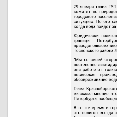
29 января глава ГУП
комитет по природо
городского поселени
ситуацию. По его с
когда вода пойдет за
Юридически полигон
границы Петербу
природопользован
Тосненского района Л
"Мы со своей сторо
постепенно ликвидир
они работают тольк
невысокая произв
обезвреживание воды
Глава Красноборског
высказал мнение, чт
Петербурга, пообещав
В то же время в го
что полигон всегда 