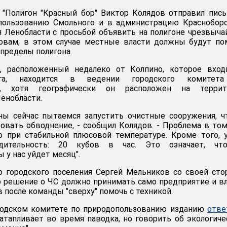
 "Полигон "Красный бор" Виктор Колядов отправил пис
пользованию Смольного и в администрацию Красноборс
я Ленобласти с просьбой объявить на полигоне чрезвыч
ловам, в этом случае местные власти должны будут по
 пределы полигона.
, расположенный недалеко от Колпино, которое вход
рга, находится в ведении городского комитет
ию, хотя географически он расположен на террит
енобласти.
ны сейчас пытаемся запустить очистные сооружения, 
овать обводнение, - сообщил Колядов. - Проблема в том
о при стабильной плюсовой температуре. Кроме того, 
одительность: 20 кубов в час. Это означает, чт
 у нас уйдет месяц".
о городского поселения Сергей Мельников со своей ст
о решение о ЧС должно принимать само предприятие и в
 после команды "сверху" помочь с техникой.
родском комитете по природопользованию изданию
отве
затапливает во время паводка, но говорить об экологич