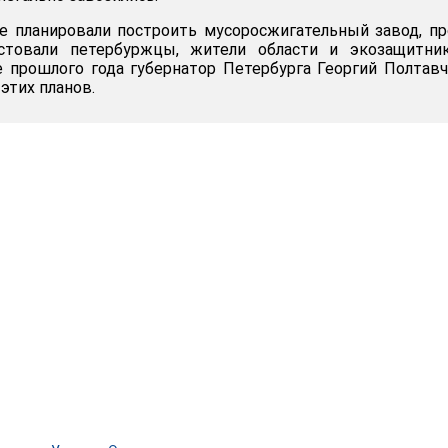
е планировали построить мусоросжигательный завод, п
стовали петербуржцы, жители области и экозащитник
е прошлого года губернатор Петербурга Георгий Полтав
этих планов.