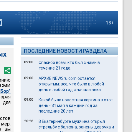
18+
ПОСЛЕДНИЕ НОВОСТИ РАЗДЕЛА
ых
09:00
Спасибо всем, кто был с нами в
течение 21 года
09:00
АРХИВ NEWSru.com остается
ению
открытым: все, что было в любой
 СМИ
день в любой год с начала века
 Бор"
орая
09:00
Какой была новостная картина в этот
 для
день - 31 мая в каждый год за
последние 20 лет
стов
20:26
В Екатеринбурге мужчина открыл
мер,
стрельбу с балкона, ранены девочка и
м им