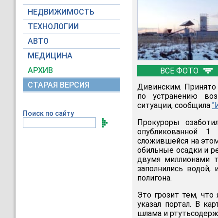
НЕДВИЖИМОСТЬ
ТЕХНОЛОГИИ
АВТО
МЕДИЦИНА
АРХИВ
ВСЕ ФОТО
СТАРАЯ ВЕРСИЯ
Дивинским. Принято
по устранению во
ситуации, сообщила
"
Поиск по сайту
Прокуроры озаботи
опубликованной 1 
сложившейся на этом
обильные осадки и ре
двумя миллионами т
заполнились водой,
полигона.
Это грозит тем, что
указал портал. В ка
шлама и ртутьсодерж