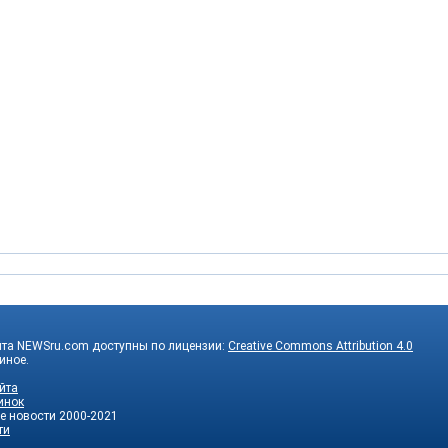
йта NEWSru.com доступны по лицензии:
Creative Commons Attribution 4.0
 иное.
йта
инок
е новости
2000-2021
ти