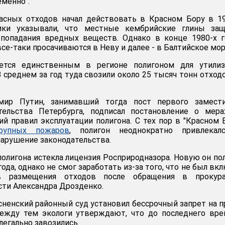
менно".
пасных отходов начал действовать в Красном Бору в 1
ики указывали, что местные кембрийские глины защ
попадания вредных веществ. Однако в конце 1980-х г
все-таки просачиваются в Неву и далее - в Балтийское мор
яется единственным в регионе полигоном для утилиз
 среднем за год туда свозили около 25 тысяч тонн отход
мир Путин, занимавший тогда пост первого замести
тельства Петербурга, подписал постановление о мера
й правил эксплуатации полигона. С тех пор в "Красном 
рупных пожаров
, полигон неоднократно привлекал
нарушение законодательства.
 полигона истекла лицензия Росприродназора. Новую он по
года, однако не смог заработать из-за того, что не был вк
в размещения отходов после обращения в прокура
сти Александра Дрозденко.
осненский районный суд установил бессрочный запрет на 
ежду тем экологи утверждают, что до последнего вре
легально завозились.