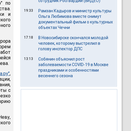
сотрудник Росгвардии (ВИДЕО)
" по
тва.
19:33
Рамзан Кадыров и министр культуры
ки и
Ольга Любимова вместе снимут
кого
документальный фильм о культурных
ного
объектах Чечни
17:18
В Новосибирске скончался молодой
рора
человек, которому выстрелил в
орем
голову инспектор ДПС
работ
ейся
13:13
Собянин объяснил рост
ева.
заболеваемости COVID-19 в Москве
праздниками и особенностями
а.ру"
,
весеннего сезона
ции,
ания,
рты с
езко
торию
Неву,
ского