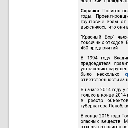
бедствии "преждевре
Справка
. Полигон о
годы. Проектировщ
грунтовые воды от 
выяснилось, что они 
"Красный Бор" явл
токсичных отходов. В
450 предприятий.
В 1994 году Влади
председателя прави
устранению нарушени
было несколько
к
ответственности за 
В начале 2014 году у
только в конце 2014 
в реестр объекто
губернатора Ленобла
В конце 2015 года Т
опасных веществ. М
отходы на полигон не