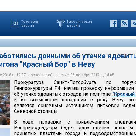
Текстовая
Классическая
версия
версия
аботились данными об утечке ядовит
привлечением специалистов Росприроднадзора будет дана
, расположенный недалеко от Колпино, которое входит в
игона "Красный Бор" в Неву
Петербурга по поручению Генпрокуратуры РФ начала проверку
, принятых властями города и подведомственным им
, находится в ведении городского комитета по
утечке ядовитых отходов на полигоне "Красный Бор" и их
УПП "Полигон "Красный Бор" по исполнению природоохранного
, хотя географически он расположен на территории
и в реку Неву
 Ленобласти
 2016 г., 12:37 | последнее обновление: 06 декабря 2017 г., 14:05
Прокуратура Санкт-Петербурга по поруч
Петербурга
Петербурга
кт-Петербурга
Генпрокуратуры РФ начала проверку информации
об утечке ядовитых отходов на полигоне
"Красный
и их возможном попадании в реку Неву, кот
является основным источником питьевой воды
Северной столицы.
В ходе проверки с привлечением специали
Росприроднадзора будет дана оценка полноты 
принятых властями города и подведомственны