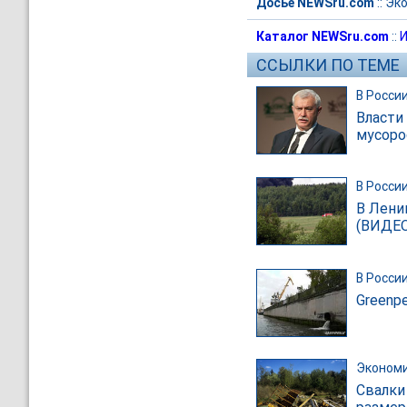
Досье NEWSru.com
::
Эко
Каталог NEWSru.com
::
И
ССЫЛКИ ПО ТЕМЕ
В Росси
Власти
мусоро
В Росси
В Лени
(ВИДЕО
В Росси
Greenp
Эконом
Свалки