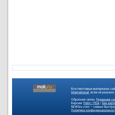
Все текстовые материалы са
International
, если не указано
Обратная связь:
Редакция са
Версии:
Palm / PDA
/
Без карт
NEWSru.com – самые быстры
Политика конфиденциальнос