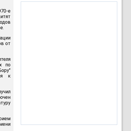
970-е
итят
одов
е.
ации
ов от
теля
х по
Бору"
ся к
лучил
лючен
туру
прием
мени