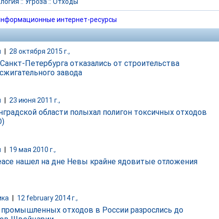
логия
::
Угроза
::
Отходы
нформационные интернет-ресурсы
и
|
28 октября 2015 г.,
 Санкт-Петербурга отказались от строительства
сжигательного завода
и
|
23 июня 2011 г.,
нградской области полыхал полигон токсичных отходов
)
и
|
19 мая 2010 г.,
eace нашел на дне Невы крайне ядовитые отложения
ика
|
12 february 2014 г.,
 промышленных отходов в России разрослись до