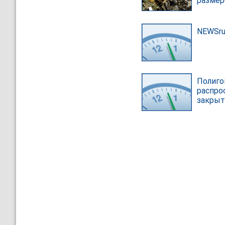
размер
NEWSr
Полиго
распро
закрыт