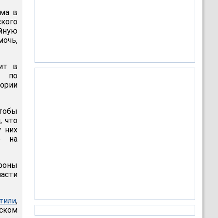
ьма в
кого
айную
мочь,
ит в
а по
ории
чтобы
, что
у них
о на
ороны
ласти
тили
,
еском