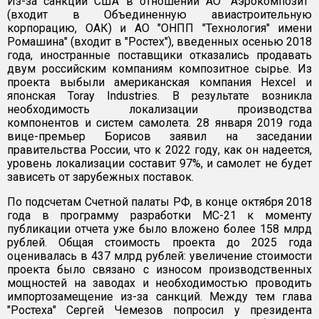
Из-за санкций США в отношении АО "Аэрокомпозит"
(входит в Объединенную авиастроительную
корпорацию, ОАК) и АО "ОНПП "Технология" имени
Ромашина" (входит в "Ростех"), введенных осенью 2018
года, иностранные поставщики отказались продавать
двум российским компаниям композитное сырье. Из
проекта выбыли американская компания Hexcel и
японская Toray Industries. В результате возникла
необходимость локализации производства
компонентов и систем самолета. 28 января 2019 года
вице-премьер Борисов заявил на заседании
правительства России, что к 2022 году, как он надеется,
уровень локализации составит 97%, и самолет не будет
зависеть от зарубежных поставок.
По подсчетам Счетной палаты РФ, в конце октября 2018
года в программу разработки МС-21 к моменту
публикации отчета уже было вложено более 158 млрд
рублей. Общая стоимость проекта до 2025 года
оценивалась в 437 млрд рублей: увеличение стоимости
проекта было связано с износом производственных
мощностей на заводах и необходимостью проводить
импортозамещение из-за санкций. Между тем глава
"Ростеха" Сергей Чемезов попросил у президента