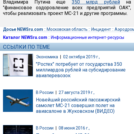
Владимира Путина еще
350 млрд рублей
на
"финансовое оздоровление всех предприятий ОАК",
чтобы реализовать проект МС-21 и другие программы.
Досье NEWSru.com
::
Московская область
::
Инцидент
::
Аэродро
Каталог NEWSru.com
::
Информационные интернет-ресурсы
ССЫЛКИ ПО ТЕМЕ
Экономика
|
02 октября 2019 г.,
"Ростех" потребует от государства 350
миллиардов рублей на субсидирование
авиаперевозок
В России
|
27 августа 2019 г.,
Новейший российский пассажирский
самолет MC-21 совершил полет на
авиасалоне в Жуковском (ВИДЕО)
В России
|
08 июня 2016 г.,