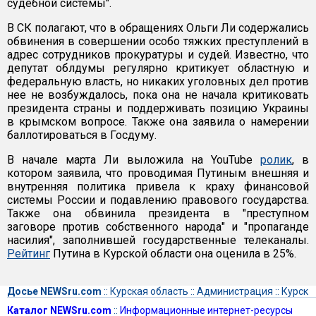
судебной системы".
В СК полагают, что в обращениях Ольги Ли содержались
обвинения в совершении особо тяжких преступлений в
адрес сотрудников прокуратуры и судей. Известно, что
депутат облдумы регулярно критикует областную и
федеральную власть, но никаких уголовных дел против
нее не возбуждалось, пока она не начала критиковать
президента страны и поддерживать позицию Украины
в крымском вопросе. Также она заявила о намерении
баллотироваться в Госдуму.
В начале марта Ли выложила на YouTube
ролик
, в
котором заявила, что проводимая Путиным внешняя и
внутренняя политика привела к краху финансовой
системы России и подавлению правового государства.
Также она обвинила президента в "преступном
заговоре против собственного народа" и "пропаганде
насилия", заполнившей государственные телеканалы.
Рейтинг
Путина в Курской области она оценила в 25%.
Досье NEWSru.com
::
Курская область
::
Администрация
::
Курск
Каталог NEWSru.com
::
Информационные интернет-ресурсы