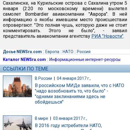
Сахалинске, на Курильские острова с Сахалина утром 5
января (2:20 по московскому времени) вылетел
самолет Bombardier авиакомпании "Аврора". В ней
информацию о якобы имевшем место происшествии
опровергают. "Это полная чушь, которую даже не стоит
комментировать. Этого не было", - заявил
представитель авиакомпании агентству
РИА "Новости"
.
Досье NEWSru.com
::
Европа
::
НАТО
::
Россия
Каталог NEWSru.com
::
Информационные интернет-ресурсы
ССЫЛКИ ПО ТЕМЕ
В России
|
04 января 2017 г.,
В российском МИДе заявили, что с НАТО
"надо возобновить то, что было" -
"одними заклинаниями здесь не
обойдешься"
В мире
|
03 января 2017 г.,
В 2016 году истребители НАТО,