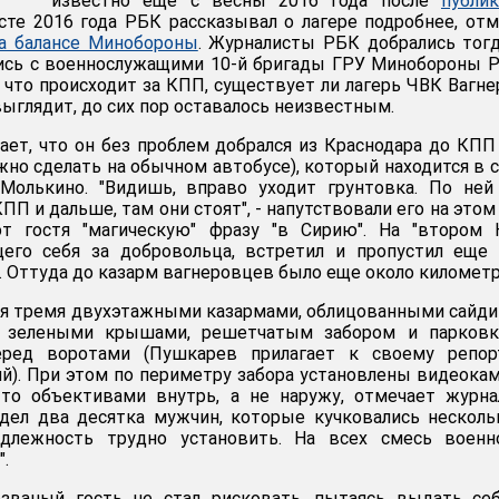
известно еще с весны 2016 года после
публи
усте 2016 года РБК рассказывал о лагере подробнее, отм
а балансе Минобороны
. Журналисты РБК добрались тог
ись с военнослужащими 10-й бригады ГРУ Минобороны 
 что происходит за КПП, существует ли лагерь ЧВК Вагне
выглядит, до сих пор оставалось неизвестным.
ет, что он без проблем добрался из Краснодара до КПП
жно сделать на обычном автобусе), который находится в 
Молькино. "Видишь, вправо уходит грунтовка. По ней
П и дальше, там они стоят", - напутствовали его на это
т гостя "магическую" фразу "в Сирию". На "втором 
его себя за добровольца, встретил и пропустил еще 
 Оттуда до казарм вагнеровцев было еще около километр
тя тремя двухэтажными казармами, облицованными сайд
 с зелеными крышами, решетчатым забором и парковк
ред воротами (Пушкарев прилагает к своему репор
й). При этом по периметру забора установлены видеока
то объективами внутрь, а не наружу, отмечает журна
идел два десятка мужчин, которые кучковались нескол
адлежность трудно установить. На всех смесь военн
.
езваный гость не стал рисковать, пытаясь выдать се