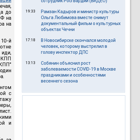
кации
сотрудник Росгвардии (ВИДЕО)
ечая,
да до
19:33
Рамзан Кадыров и министр культуры
РФ на
Ольга Любимова вместе снимут
ра на
документальный фильм о культурных
объектах Чечни
 10-й
17:18
В Новосибирске скончался молодой
сотне
человек, которому выстрелил в
 иди,
голову инспектор ДПС
м КПП
13:13
Собянин объяснил рост
КПП"
заболеваемости COVID-19 в Москве
один
праздниками и особенностями
а.
весеннего сезона
ингом
ой с
тажу
меры,
лист.
ькими
ой и
бя за