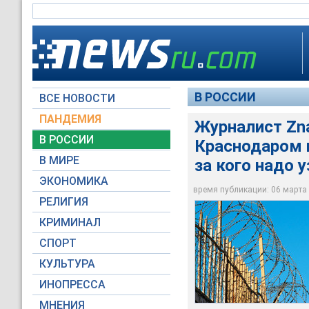
В РОССИИ
ВСЕ НОВОСТИ
ПАНДЕМИЯ
Журналист Zna
В РОССИИ
Краснодаром и
Корреспондент урал
самой известной сег
В МИРЕ
за кого надо у
бойцы за несколько
ЭКОНОМИКА
время публикации: 06 марта 2
Города и Страны
РЕЛИГИЯ
КРИМИНАЛ
СПОРТ
КУЛЬТУРА
ИНОПРЕССА
МНЕНИЯ