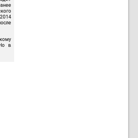
анее
кого
 2014
после
кому
Но в