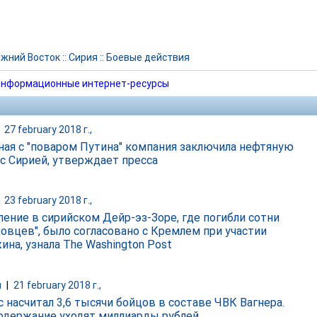
жний Восток
::
Сирия
::
Боевые действия
нформационные интернет-ресурсы
|
27 february 2018 г.,
ная с "поваром Путина" компания заключила нефтяную
 с Сирией, утверждает пресса
|
23 february 2018 г.,
ление в сирийском Дейр-эз-Зоре, где погибли сотни
ровцев", было согласовано с Кремлем при участии
ина, узнала The Washington Post
и
|
21 february 2018 г.,
c насчитал 3,6 тысячи бойцов в составе ЧВК Вагнера.
содержание уходят миллиарды рублей