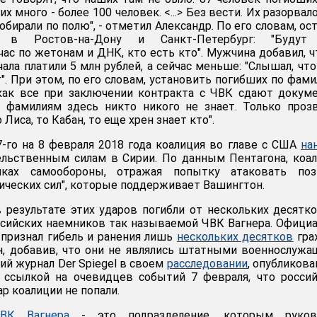
х много - более 100 человек. <...> Без вести. Их разорвал
собирали по полю", - отметил Александр. По его словам, ос
 в Ростов-на-Дону и Санкт-Петербург: "Будут
ас по жетонам и ДНК, кто есть кто". Мужчина добавил, ч
ала платили 5 млн рублей, а сейчас меньше: "Слышал, что
". При этом, по его словам, установить погибших по фам
 как все при заключении контракта с ЧВК сдают докум
о фамилиям здесь никто никого не знает. Только проз
Лиса, то Кабан, то еще хрен знает кто".
7-го на 8 февраля 2018 года коалиция во главе с США
на
льственным силам в Сирии. По данным Пентагона, коа
ках самообороны, отражая попытку атаковать поз
ических сил", которые поддерживает Вашингтон.
 результате этих ударов погибли от нескольких десятк
ссийских наемников так называемой ЧВК Вагнера. Офици
признал гибель и ранения лишь
нескольких десятков
гра
н, добавив, что они не являлись штатными военнослуж
ий журнал Der Spiegel в своем
расследовании
, опубликов
о ссылкой на очевидцев событий 7 февраля, что росси
р коалиции не попали.
ВК Вагнера
- это подразделение, которым руков