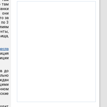
о там
танки
 они
то за
 по 3
илиям
енты,
вища,
несла
лиция
иции
ов до
ально
ждан
ащими
анном
йские
одит