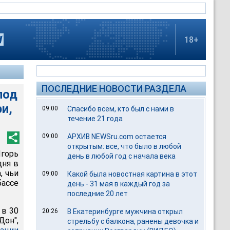
18+
ПОСЛЕДНИЕ НОВОСТИ РАЗДЕЛА
под
и,
09:00
Спасибо всем, кто был с нами в
течение 21 года
09:00
АРХИВ NEWSru.com остается
открытым: все, что было в любой
горь
день в любой год с начала века
дня в
, чьи
09:00
Какой была новостная картина в этот
бассе
день - 31 мая в каждый год за
последние 20 лет
 в 30
20:26
В Екатеринбурге мужчина открыл
Дон",
стрельбу с балкона, ранены девочка и