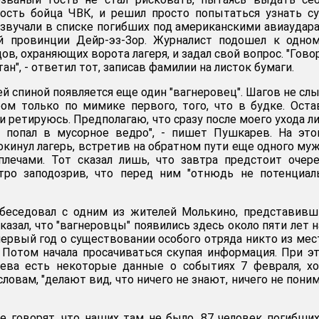
ность бойца ЧВК, и решил просто попытаться узнать с
 звучали в списке погибших под американскими авиаудар
й провинции Дейр-эз-Зор. Журналист подошел к одном
в, охраняющих ворота лагеря, и задал свой вопрос. "Говор
тан", - ответил тот, записав фамилии на листок бумаги.
ей спиной появляется еще один "вагнеровец". Шагов не сл
ом только по мимике первого, того, что в будке. Ост
 ретируюсь. Предполагаю, что сразу после моего ухода л
 попал в мусорное ведро", - пишет Пушкарев. На это
окинул лагерь, встретив на обратном пути еще одного му
лечами. Тот сказал лишь, что завтра предстоит очер
тро заподозрив, что перед ним "отнюдь не потенциал
беседовал с одним из жителей Молькино, представивш
казал, что "вагнеровцы" появились здесь около пяти лет н
 первый год о существовании особого отряда никто из ме
 Потом начала просачиваться скупая информация. При э
ева есть некоторые данные о событиях 7 февраля, хо
 словам, "делают вид, что ничего не знают, ничего не пони
е говорят, что наших там не было. 87 человек погибши