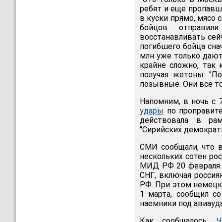
ребят и еще пропавши
в куски прямо, мясо 
бойцов отправили
восстанавливать сейч
погибшего бойца снач
млн уже только дают
крайне сложно, так
получая жетоны: "П
позывные. Они все то 
Напомним, в ночь с 
удары
по проправите
действовала в рам
"Сирийских демократ
СМИ сообщали, что в
нескольких сотен ро
МИД РФ 20 февраля 
СНГ, включая россия
РФ. При этом немецк
1 марта, сообщил с
наемники под авиауда
Как сообщалось,
Ч