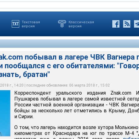
Текстовая
Классическая
версия
версия
k.com побывал в лагере ЧВК Вагнера 
 пообщался с его обитателями: "Говор
ьского издания Znak.com Игорь Пушкарев побывал в лагере
одня в России частной военной организации - ЧВК Вагнера, чьи
знать, братан"
 лет отметились в Крыму, Донбассе и Сирии
018 г., 14:20 | последнее обновление: 06 марта 2018 г., 15:02
Корреспондент уральского издания Znak.com И
Пушкарев побывал в лагере самой известной сего
России частной военной организации - ЧВК Вагнера
бойцы за несколько лет отметились в Крыму, Дон
и Сирии.
О том, что лагерь находится возле хутора Молькино
километрах от Краснодара на юг по трассе М-4 "