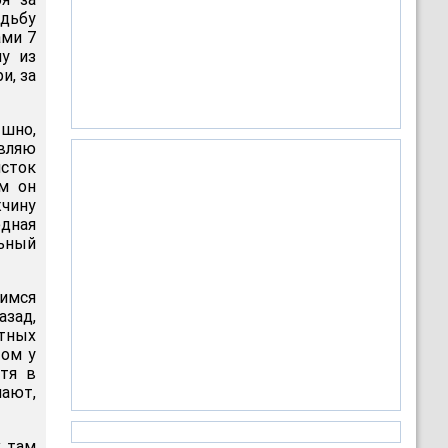
удьбу
ами 7
у из
и, за
ышно,
авляю
исток
м он
жчину
едная
ьный
имся
азад,
стных
том у
тя в
мают,
х там