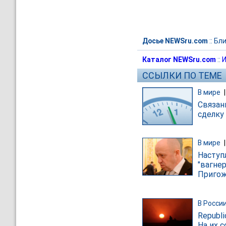
Досье NEWSru.com
::
Бли
Каталог NEWSru.com
::
И
ССЫЛКИ ПО ТЕМЕ
В мире
Связан
сделку
В мире
Наступ
"вагне
Пригож
В Росси
Republi
На их 