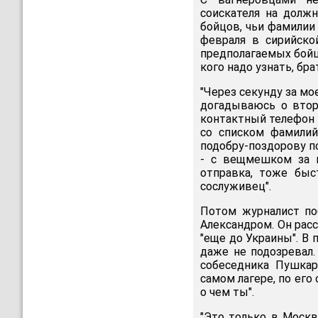
соискателя на долж
бойцов, чьи фамилии
февраля в сирийско
предполагаемых бойцо
кого надо узнать, бра
"Через секунду за мо
догадываюсь о втор
контактный телефон и
со списком фамилий
подобру-поздорову п
- с вещмешком за п
отправка, тоже быс
сослуживец".
Потом журналист по
Александром. Он расс
"еще до Украины". В
даже не подозревал.
собеседника Пушкар
самом лагере, по его
о чем ты".
"Это только в Москв