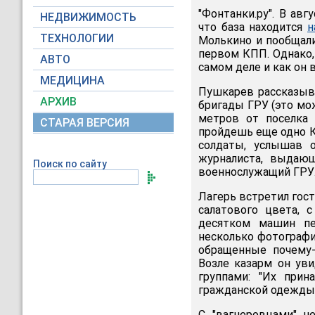
"Фонтанки.ру". В авг
НЕДВИЖИМОСТЬ
что база находится
н
ТЕХНОЛОГИИ
Молькино и пообщал
первом КПП. Однако,
АВТО
самом деле и как он 
МЕДИЦИНА
Пушкарев рассказыва
АРХИВ
бригады ГРУ (это мо
метров от поселка 
СТАРАЯ ВЕРСИЯ
пройдешь еще одно КП
солдаты, услышав о
журналиста, выдающ
Поиск по сайту
военнослужащий ГРУ.
Лагерь встретил гос
салатового цвета,
десятком машин пе
несколько фотографи
обращенные почему-
Возле казарм он ув
группами: "Их прин
гражданской одежды"
С "вагнеровцами" н