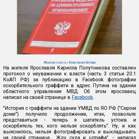
Moscow-Live.ru / Анастасия Зотова
На жителя Ярославля Кирилла Попутникова составлен
протокол о неуважении к власти (часть 3 статьи 20.1
КоАП РФ) за публикацию в Facebook фотографии
оскорбительного граффити в адрес Путина на здании
областного управления МВД. Об этом ярославец
написал на своей странице в
Facebook
.
"История с граффити на здании УМВД по ЯО РФ ("Сером
доме") получило продолжение, итак, позвольте
представиться - теперь я шататель устоев и
оскорбитель тех, кого нельзя оскорблять". Ну, и как
выяснилось, нельзя фотографировать и выкладывать
на своей странице… Жду суда и штрафа", - написал