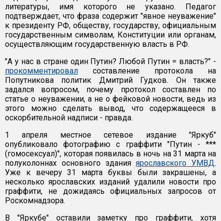
литературы, имя которого не указано. Педагог
подтверждает, что фраза содержит "явное неуважение"
к президенту РФ, обществу, государству, официальным
государственным символам, Конституции или органам,
осуществляющим государственную власть в РФ.
"А у нас в стране один Путин? Любой Путин = власть?" -
прокомментировал
составление протокола на
Попутникова политик Дмитрий Гудков. Он также
задался вопросом, почему протокол составлен по
статье о неуважении, а не о фейковой новости, ведь из
этого можно сделать вывод, что содержащееся в
оскорбительной надписи - правда.
1 апреля местное сетевое издание "Яркуб"
опубликовало фотографию с граффити "Путин - ***
(гомосексуал)", которая появилась в ночь на 31 марта на
полуколоннах основного здания
ярославского УМВД
.
Уже к вечеру 31 марта буквы были закрашены, а
несколько ярославских изданий удалили новости про
граффити, не дожидаясь официальных запросов от
Роскомнадзора.
В "Яркубе" оставили заметку про граффити, хотя