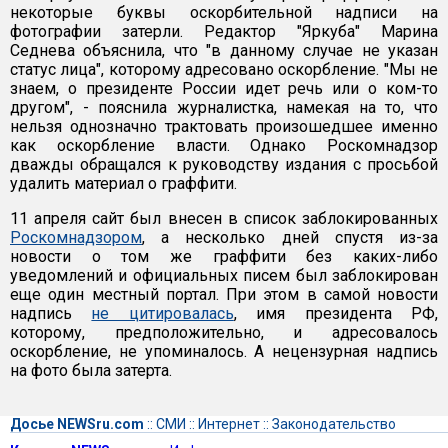
некоторые буквы оскорбительной надписи на
фотографии затерли. Редактор "Яркуба" Марина
Седнева объяснила, что "в данному случае не указан
статус лица", которому адресовано оскорбление. "Мы не
знаем, о президенте России идет речь или о ком-то
другом", - пояснила журналистка, намекая на то, что
нельзя однозначно трактовать произошедшее именно
как оскорбление власти. Однако Роскомнадзор
дважды обращался к руководству издания с просьбой
удалить материал о граффити.
11 апреля сайт был внесен в список заблокированных
Роскомнадзором
, а несколько дней спустя из-за
новости о том же граффити без каких-либо
уведомлений и официальных писем был заблокирован
еще один местный портал. При этом в самой новости
надпись
не цитировалась
, имя президента РФ,
которому, предположительно, и адресовалось
оскорбление, не упоминалось. А нецензурная надпись
на фото была затерта.
Досье NEWSru.com
::
СМИ
::
Интернет
::
Законодательство