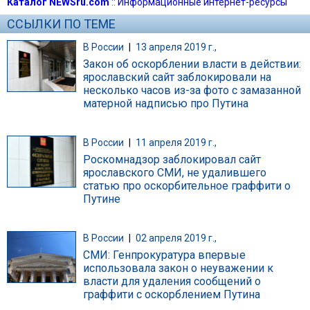
Каталог NEWSru.com
::
Информационные интернет-ресурсы
ССЫЛКИ ПО ТЕМЕ
В России
|
13 апреля 2019 г.,
Закон об оскорблении власти в действии:
ярославский сайт заблокировали на
несколько часов из-за фото с замазанной
матерной надписью про Путина
В России
|
11 апреля 2019 г.,
Роскомнадзор заблокировал сайт
ярославского СМИ, не удалившего
статью про оскорбительное граффити о
Путине
В России
|
02 апреля 2019 г.,
СМИ: Генпрокуратура впервые
использовала закон о неуважении к
власти для удаления сообщений о
граффити с оскорблением Путина