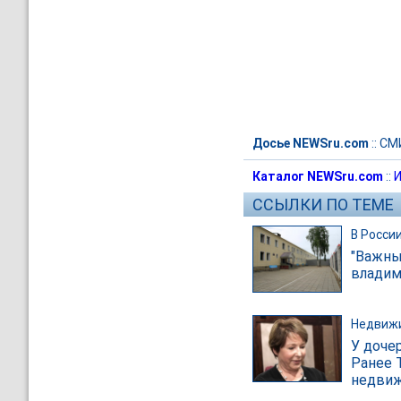
Досье NEWSru.com
::
СМ
Каталог NEWSru.com
::
И
ССЫЛКИ ПО ТЕМЕ
В Росси
"Важны
владим
Недвиж
У дочер
Ранее 
недвиж