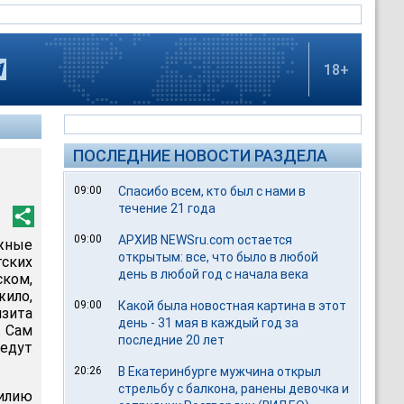
18+
ПОСЛЕДНИЕ НОВОСТИ РАЗДЕЛА
09:00
Спасибо всем, кто был с нами в
течение 21 года
09:00
АРХИВ NEWSru.com остается
жные
открытым: все, что было в любой
тских
день в любой год с начала века
ком,
жило,
09:00
Какой была новостная картина в этот
изита
день - 31 мая в каждый год за
. Сам
последние 20 лет
 едут
20:26
В Екатеринбурге мужчина открыл
стрельбу с балкона, ранены девочка и
силию