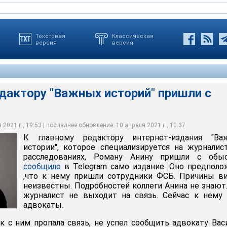
Текстовая
Классическая
версия
версия
дактору "Важных историй" пришли с
2021 г., 19:53 | последнее обновление: 10 апреля 2021 г., 10:37
К главному редактору интернет-издания "Ва
истории", которое специализируется на журналис
расследованиях, Роману Анину пришли с обыс
сообщило
в Telegram само издание. Оно предполо
,что к нему пришли сотрудники ФСБ. Причины в
неизвестны. Подробностей коллеги Анина не знают
журналист не выходит на связь. Сейчас к нему
адвокаты.
ак с ним пропала связь, не успел сообщить адвокату Ва