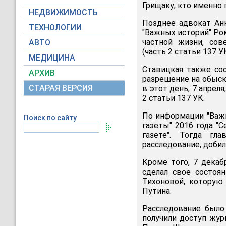
Грищаку, кто именно 
НЕДВИЖИМОСТЬ
Позднее адвокат Ан
ТЕХНОЛОГИИ
"Важных историй" Ро
частной жизни, со
АВТО
(часть 2 статьи 137 У
МЕДИЦИНА
Ставицкая также со
АРХИВ
разрешение на обыск 
СТАРАЯ ВЕРСИЯ
в этот день, 7 апрел
2 статьи 137 УК.
По информации "Важн
Поиск по сайту
газеты" 2016 года "
газете". Тогда гл
расследование, добил
Кроме того, 7 декаб
сделал свое состоя
Тихоновой, которую
Путина.
Расследование было
получили доступ жур