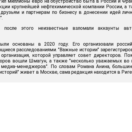
ил миллионы евро на обустройство быта в России и Фра
акции крупнейшей нефтехимической компании России, а 
друзьям и партнерам по бизнесу в донесении идей лич
".
 после этого неизвестные взломали аккаунты авт
ыли основаны в 2020 году. Его организовали россий
щиеся расследованиями. "Важные истории" зарегистрир
 организация, которой управляет совет директоров. П
торов вошли Шмагун, а также "несколько уважаемых во
 медиа-менеджеров". По словам Романа Анина, больши
сторий" живет в Москве, сама редакция находится в Риге