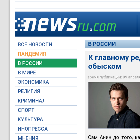
В РОССИИ
ВСЕ НОВОСТИ
ПАНДЕМИЯ
К главному ре
В РОССИИ
обыском
В МИРЕ
Роман Анин
время публикации: 09 апреля 
ЭКОНОМИКА
Важные истории
РЕЛИГИЯ
КРИМИНАЛ
СПОРТ
КУЛЬТУРА
ИНОПРЕССА
Сам Анин до того, к
МНЕНИЯ