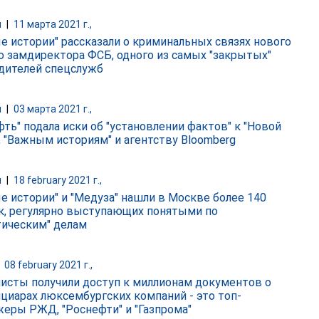
и
|
11 марта 2021 г.,
е истории" рассказали о криминальных связях нового
о замдиректора ФСБ, одного из самых "закрытых"
дителей спецслужб
и
|
03 марта 2021 г.,
фть" подала иски об "установлении фактов" к "Новой
", "Важным историям" и агентству Bloomberg
и
|
18 february 2021 г.,
е истории" и "Медуза" нашли в Москве более 140
к, регулярно выступающих понятыми по
тическим" делам
|
08 february 2021 г.,
исты получили доступ к миллионам документов о
циарах люксембургских компаний - это топ-
еры РЖД, "Роснефти" и "Газпрома"