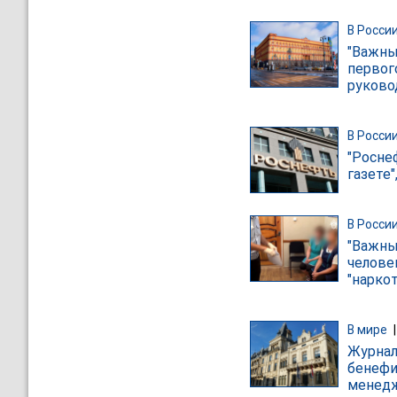
В Росси
"Важны
первог
руково
В Росси
"Росне
газете
В Росси
"Важны
челове
"нарко
В мире
Журнал
бенефи
менедж