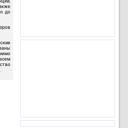
нции,
также
но до
оров
ские
ованы
омимо
 всем
нство
.