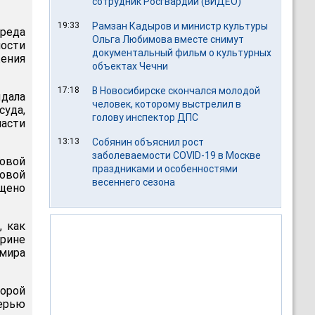
сотрудник Росгвардии (ВИДЕО)
19:33
Рамзан Кадыров и министр культуры
вреда
Ольга Любимова вместе снимут
ности
документальный фильм о культурных
ения
объектах Чечни
17:18
В Новосибирске скончался молодой
ыдала
человек, которому выстрелил в
суда,
голову инспектор ДПС
части
13:13
Собянин объяснил рост
заболеваемости COVID-19 в Москве
Новой
праздниками и особенностями
овой
весеннего сезона
щено
, как
рине
мира
торой
черью