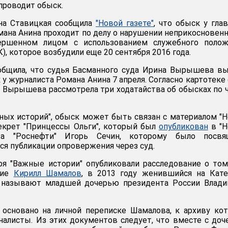
проводит обыск.
на Ставицкая сообщила
"Новой газете"
, что обыск у гла
мана Анина проходит по делу о нарушении неприкосновен
вершенном лицом с использованием служебного полож
К), которое возбудили еще 20 сентября 2016 года.
общила, что судья Басманного суда Ирина Вырышева в
у журналиста Романа Анина 7 апреля. Согласно картотеке 
я, Вырышева рассмотрела три ходатайства об обысках по 
ых историй", обыск может быть связан с материалом "
Секрет "Принцессы Ольги", который был
опубликован
в "Н
ава "Роснефти" Игорь Сечин, которому было посвя
ся публикации опровержения через суд.
ря "Важные истории" опубликовали расследование о том
ние
Кирилл Шамалов
, в 2013 году женившийся на Кате
 называют младшей дочерью президента России Влади
 основано на личной переписке Шамалова, к архиву ко
налисты. Из этих документов следует, что вместе с до