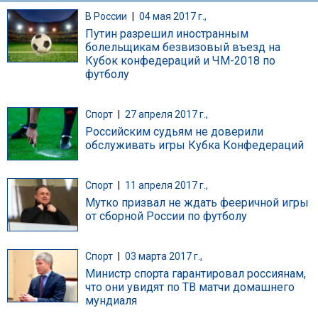
В России
|
04 мая 2017 г.,
Путин разрешил иностранным
болельщикам безвизовый въезд на
Кубок конфедераций и ЧМ-2018 по
футболу
Спорт
|
27 апреля 2017 г.,
Российским судьям не доверили
обслуживать игры Кубка Конфедераций
Спорт
|
11 апреля 2017 г.,
Мутко призвал не ждать фееричной игры
от сборной России по футболу
Спорт
|
03 марта 2017 г.,
Министр спорта гарантировал россиянам,
что они увидят по ТВ матчи домашнего
мундиаля