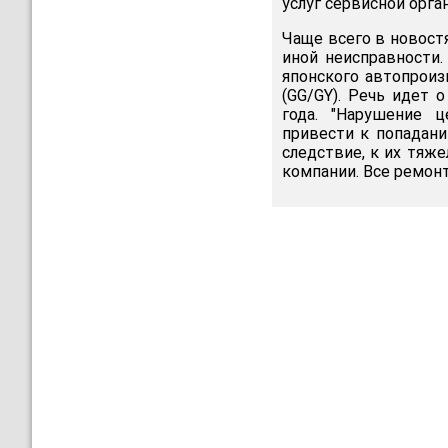
услуг сервисной орга
Чаще всего в новост
иной неисправности.
японского автопрои
(GG/GY). Речь идет 
года. "Нарушение ц
привести к попадани
следствие, к их тяж
компании. Все ремон