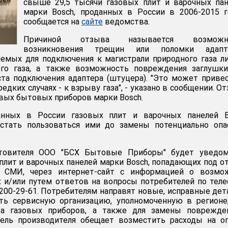
свыше 29,5 тысячи газовых плит и варочных па
марки Bosch, проданных в России в 2006-2015 г
сообщается на
сайте
ведомства.
Причиной отзыва называется возможн
возникновения трещин или поломки адапт
яемых для подключения к магистрали природного газа л
го газа, а также возможность повреждения заглушки
та подключения адаптера (штуцера). "Это может приве
редких случаях - к взрыву газа", - указано в сообщении. О
овых бытовых приборов марки Bosch.
анных в России газовых плит и варочных панелей B
стать пользоваться ими до замены потенциально опа
отовителя ООО "БСХ Бытовые Приборы" будет уведом
плит и варочных панелей марки Bosch, попадающих под о
 СМИ, через интернет-сайт с информацией о возмо
х и/или путем ответов на вопросы потребителей по тел
-200-29-61. Потребителям направят новые, исправные дет
ь сервисную организацию, уполномоченную в регионе,
та газовых приборов, а также для замены поврежде
тель производителя обещает возместить расходы на о