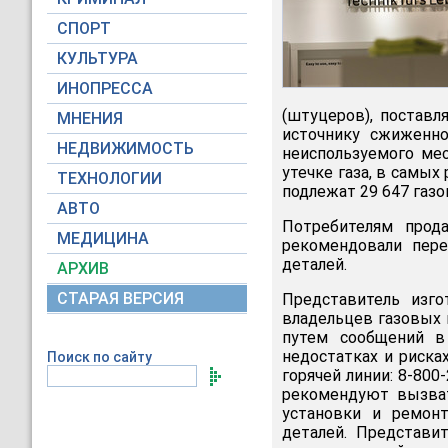
СПОРТ
КУЛЬТУРА
ИНОПРЕССА
(штуцеров), поставл
МНЕНИЯ
источнику сжиженно
НЕДВИЖИМОСТЬ
неиспользуемого мес
утечке газа, в самых 
ТЕХНОЛОГИИ
подлежат 29 647 газ
АВТО
Потребителям прод
МЕДИЦИНА
рекомендовали пере
деталей.
АРХИВ
СТАРАЯ ВЕРСИЯ
Представитель изг
владельцев газовых 
путем сообщений в
недостатках и риска
Поиск по сайту
горячей линии: 8-800
рекомендуют вызват
установки и ремон
деталей. Представи