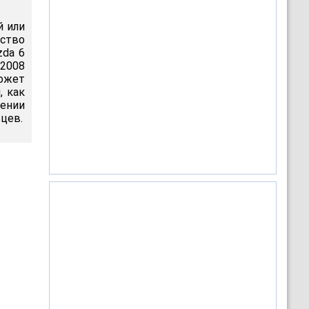
й или
ьство
zda 6
 2008
ожет
, как
щении
цев.