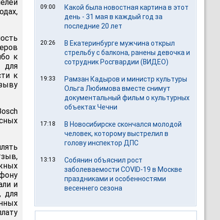
нелей
09:00
Какой была новостная картина в этот
одах,
день - 31 мая в каждый год за
последние 20 лет
ость
20:26
В Екатеринбурге мужчина открыл
еров
стрельбу с балкона, ранены девочка и
ибо к
сотрудник Росгвардии (ВИДЕО)
 для
сти к
19:33
Рамзан Кадыров и министр культуры
тзыву
Ольга Любимова вместе снимут
документальный фильм о культурных
объектах Чечни
osch
сных
17:18
В Новосибирске скончался молодой
человек, которому выстрелил в
голову инспектор ДПС
лять
тзыв,
13:13
Собянин объяснил рост
жных
заболеваемости COVID-19 в Москве
ефону
праздниками и особенностями
али и
весеннего сезона
 для
нных
плату