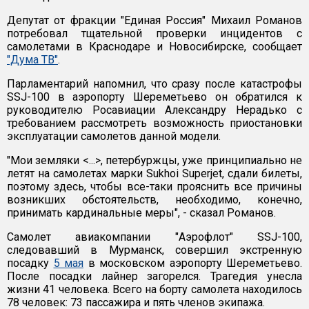
Депутат от фракции "Единая Россия" Михаил Романов
потребовал тщательной проверки инцидентов с
самолетами в Краснодаре и Новосибирске, сообщает
"Дума ТВ"
.
Парламентарий напомнил, что сразу после катастрофы
SSJ-100 в аэропорту Шереметьево он обратился к
руководителю Росавиации Александру Нерадько с
требованием рассмотреть возможность приостановки
эксплуатации самолетов данной модели.
"Мои земляки <...>, петербуржцы, уже принципиально не
летят на самолетах марки Sukhoi Superjet, сдали билеты,
поэтому здесь, чтобы все-таки прояснить все причины
возникших обстоятельств, необходимо, конечно,
принимать кардинальные меры", - сказал Романов.
Самолет авиакомпании "Аэрофлот" SSJ-100,
следовавший в Мурманск, совершил экстренную
посадку
5 мая
в московском аэропорту Шереметьево.
После посадки лайнер загорелся. Трагедия унесла
жизни 41 человека. Всего на борту самолета находилось
78 человек: 73 пассажира и пять членов экипажа.