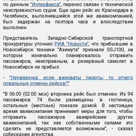
по данным
"Интерфакса"
, перенос связан с технической
неисправностью судна. Еще один рейс из Краснодара в
Челябинск, выполнявшийся этой же авиакомпанией,
был задержан на полтора часа и впоследствии
выполнен.
Представитель Западно-Сибирской транспортной
прокуратуры уточнил
РИА "Новости"
, что прибывшие в
Новосибирск техники "Азимута" признали SSJ100, на
котором изначально планировалось отправить
пассажиров, неисправным, а резервный самолет в
Новосибирск не прибыл.
-
"Неувязочка: если виноваты пилоты, то отчего
повальные отмены рейсов?"
"В 06.00 (02.00 мск) вторника рейс был отменен. Из 94
пассажиров 74 были размещены в гостинице,
остальные (местные) поехали домой. В настоящее
время авиакомпания принимает меры для того, чтобы
отправить пассажиров авиарейсами других
авиакомпаний, так как собственными силами это
сделать не представляется возможным", - сказал
собеседник агентства.