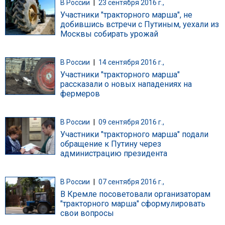
В России
|
23 сентября 2016 г.,
Участники "тракторного марша", не
добившись встречи с Путиным, уехали из
Москвы собирать урожай
В России
|
14 сентября 2016 г.,
Участники "тракторного марша"
рассказали о новых нападениях на
фермеров
В России
|
09 сентября 2016 г.,
Участники "тракторного марша" подали
обращение к Путину через
администрацию президента
В России
|
07 сентября 2016 г.,
В Кремле посоветовали организаторам
"тракторного марша" сформулировать
свои вопросы