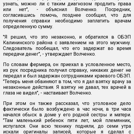
узнать, можно ли с таким диагнозом продлить права
или нет", - объяснил Волченко. Посредник,
согласившись помочь, позднее сообщил, что для
получения справки необходимо заплатить врачам
определенную сумму.
"Я решил, что это незаконно, и обратился в ОБЭП
Калининского района с заявлением на этого мужчину.
Следователь пообещал, что его задержат во время
передачи денег", - утверждает Волченко.
По словам фермера, он приехал в условленное место,
из рук посредника получил справку, никаких денег не
передал и был задержан сотрудниками краевого ОБЭП.
"Теперь меня обвиняют в том, что я дал взятку врачу за
незаконные действия. Я взятку не давал, тех врачей в
глаза не видел", - настаивает Волченко.
При этом он также рассказал, что уголовное дело
фактически было возбуждено в час ночи, в три часа
начался обыск в доме у его родной сестры и матери.
"Там маленький ребенок пяти лет, мой племянник,
испугался. Они всю технику подняли, до семи утра
искали оригиналы записей, которые я сделал с