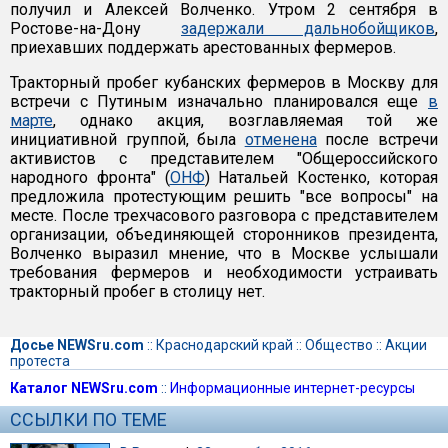
получил и Алексей Волченко. Утром 2 сентября в
Ростове-на-Дону
задержали дальнобойщиков
,
приехавших поддержать арестованных фермеров.
Тракторный пробег кубанских фермеров в Москву для
встречи с Путиным изначально планировался еще
в
марте
, однако акция, возглавляемая той же
инициативной группой, была
отменена
после встречи
активистов с представителем "Общероссийского
народного фронта" (
ОНФ
) Натальей Костенко, которая
предложила протестующим решить "все вопросы" на
месте. После трехчасового разговора с представителем
организации, объединяющей сторонников президента,
Волченко выразил мнение, что в Москве услышали
требования фермеров и необходимости устраивать
тракторный пробег в столицу нет.
Досье NEWSru.com
::
Краснодарский край
::
Общество
::
Акции
протеста
Каталог NEWSru.com
::
Информационные интернет-ресурсы
ССЫЛКИ ПО ТЕМЕ