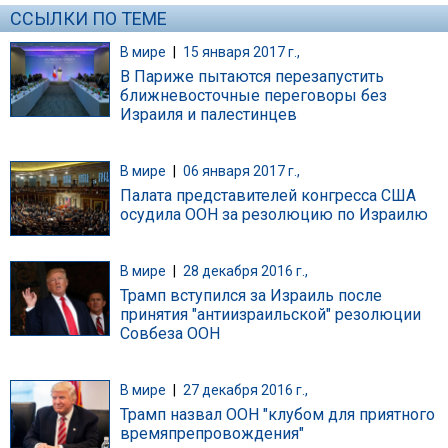
ССЫЛКИ ПО ТЕМЕ
В мире
|
15 января 2017 г.,
В Париже пытаются перезапустить
ближневосточные переговоры без
Израиля и палестинцев
В мире
|
06 января 2017 г.,
Палата представителей конгресса США
осудила ООН за резолюцию по Израилю
В мире
|
28 декабря 2016 г.,
Трамп вступился за Израиль после
принятия "антиизраильской" резолюции
Совбеза ООН
В мире
|
27 декабря 2016 г.,
Трамп назвал ООН "клубом для приятного
времяпрепровождения"