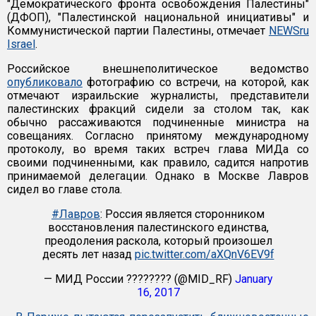
"Демократического фронта освобождения Палестины"
(ДФОП), "Палестинской национальной инициативы" и
Коммунистической партии Палестины, отмечает
NEWSru
Israel
.
Российское внешнеполитическое ведомство
опубликовало
фотографию со встречи, на которой, как
отмечают израильские журналисты, представители
палестинских фракций сидели за столом так, как
обычно рассаживаются подчиненные министра на
совещаниях. Согласно принятому международному
протоколу, во время таких встреч глава МИДа со
своими подчиненными, как правило, садится напротив
принимаемой делегации. Однако в Москве Лавров
сидел во главе стола.
#Лавров
: Россия является сторонником
восстановления палестинского единства,
преодоления раскола, который произошел
десять лет назад
pic.twitter.com/aXQnV6EV9f
— МИД России ???????? (@MID_RF)
January
16, 2017