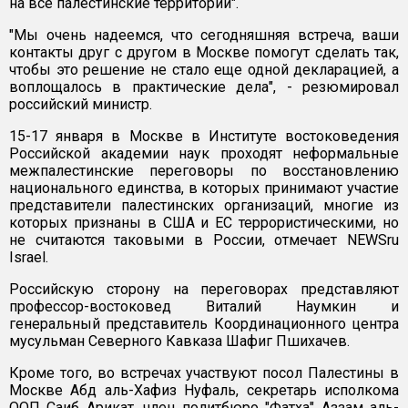
на все палестинские территории".
"Мы очень надеемся, что сегодняшняя встреча, ваши
контакты друг с другом в Москве помогут сделать так,
чтобы это решение не стало еще одной декларацией, а
воплощалось в практические дела", - резюмировал
российский министр.
15-17 января в Москве в Институте востоковедения
Российской академии наук проходят неформальные
межпалестинские переговоры по восстановлению
национального единства, в которых принимают участие
представители палестинских организаций, многие из
которых признаны в США и ЕС террористическими, но
не считаются таковыми в России, отмечает NEWSru
Israel.
Российскую сторону на переговорах представляют
профессор-востоковед Виталий Наумкин и
генеральный представитель Координационного центра
мусульман Северного Кавказа Шафиг Пшихачев.
Кроме того, во встречах участвуют посол Палестины в
Москве Абд аль-Хафиз Нуфаль, секретарь исполкома
ООП Саиб Арикат, член политбюро "Фатха" Аззам аль-