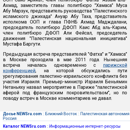
Ахмад, заместитель главы политбюро "Хамаса" Муса
Абу Марзук, представитель руководства "Палестинского
исламского джихада" Ануар Абу Таха, представитель
исполкома ООП и глава ПФНБ Ахмад Мадждалани,
председатель политбюро ДФОП Каис Абд аль-Карим,
член политбюро ДФОП Али Фейсал, председатель
движения "Палестинская национальная инициатива"
Мустафа Баргути.
Предыдущая встреча представителей "Фатха" и "Хамаса"
в Москве проходила в мае 2011 года. Нынешняя
встреча началась одновременно с
парижской
конференцией
, на которой обсуждались пути
урегулирования палестино-израильского конфликта без
участия Израиля. Премьер-министр Израиля Беньямин
Нетаньяху назвал мероприятие в Париже "палестинской
аферой под французским покровительством", но по
поводу встреч в Москве комментариев не давал.
Досье NEWSru.com
::
Ближний Восток
::
Палестинская автономия
Россия
Каталог NEWSru.com
::
Информационные интернет-ресурсы