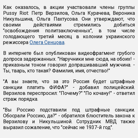
Как оказалось, в акции участвовали члены группы
Pussy Riot: Петр Верзилов, Ольга Курачева, Вероника
Никульшина, Ольга Пахтусова. Они утверждают, что
своими действиями стремились добиться
"освобождения политзаключенных", в том числе
голодающего третий месяц в колонии украинского
режиссера
Олега Сенцова
.
В интернете был опубликован видеофрагмент грубого
допроса задержанных. "Наручники мне сюда, на обоих! -
приказным тоном говорил допрашивавший мужчина. -
Ты, тварь, кто такая? Фамилия, имя, отчество!"
"А вы знаете, что за это Россия будет штрафные
санкции платить ФИФА?" - добавил полицейский.
Верзилов переспросил: "Почему?" "По кочану!" - ответил
страж порядка.
"Вы Россию подставили под штрафные санкции.
Обосрали Россию, да?" - обратился блюститель закона к
Верзилову и Никульшиной. Сотрудник МВД также
выразил сожаление, что "сейчас не 1937-й год".