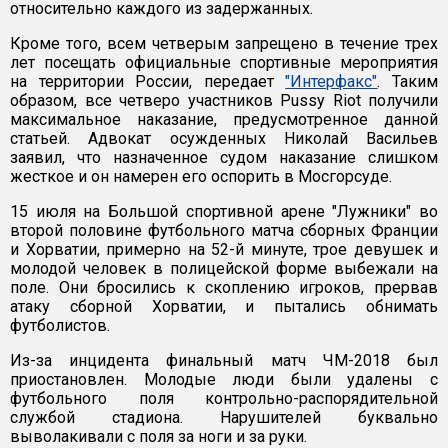
относительно каждого из задержанных.
Кроме того, всем четверым запрещено в течение трех
лет посещать официальные спортивные мероприятия
на территории России, передает
"Интерфакс"
. Таким
образом, все четверо участников Pussy Riot получили
максимальное наказание, предусмотренное данной
статьей. Адвокат осужденных Николай Васильев
заявил, что назначенное судом наказание слишком
жесткое и он намерен его оспорить в Мосгорсуде.
15 июля на Большой спортивной арене "Лужники" во
второй половине футбольного матча сборных Франции
и Хорватии, примерно на 52-й минуте, трое девушек и
молодой человек в полицейской форме выбежали на
поле. Они бросились к скоплению игроков, прервав
атаку сборной Хорватии, и пытались обнимать
футболистов.
Из-за инцидента финальный матч ЧМ-2018 был
приостановлен. Молодые люди были удалены с
футбольного поля контрольно-распорядительной
службой стадиона. Нарушителей буквально
выволакивали с поля за ноги и за руки.