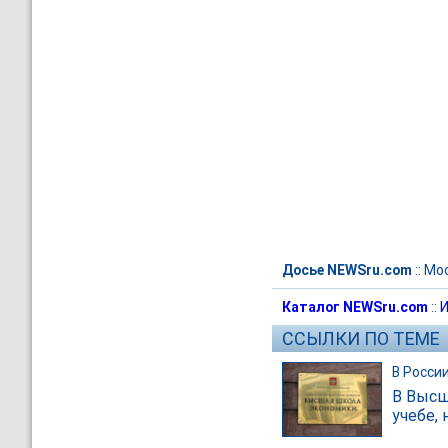
Досье NEWSru.com
::
Мо
Каталог NEWSru.com
::
И
ССЫЛКИ ПО ТЕМЕ
В Росси
В Высш
учебе, 