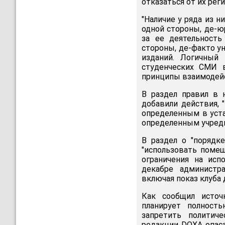
отказаться от их рег
"Наличие у ряда из н
одной стороны, де-ю
за ее деятельност
стороны, де-факто у
изданий. Логичный
студенческих СМИ в
принципы взаимодейст
В раздел правил в 
добавили действия,
определенным в уста
определенным учреди
В раздел о "порядк
"использовать помещ
ограничения на исп
декабре администр
включая показ клуба
Как сообщил источ
планирует полност
запретить политич
редакции DOXA опаса