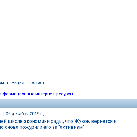
сква
::
Акция
::
Протест
нформационные интернет-ресурсы
и
|
06 декабря 2019 г.,
ей школе экономики рады, что Жуков вернется к
но снова пожурили его за "активизм"