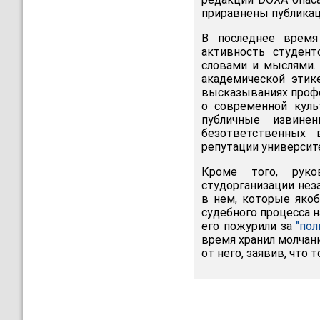
приравнены публикац
В последнее время
активность студент
словами и мыслями.
академической эти
высказываниях профе
о современной куль
публичные извинен
безответственных 
репутации университ
Кроме того, рук
студорганизации нез
в нем, которые яко
судебного процесса 
его пожурили за
"по
время хранил молчани
от него, заявив, чт