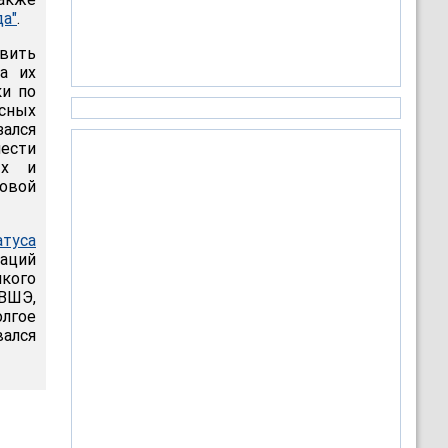
да"
.
вить
а их
ки по
сных
зался
нести
ых и
овой
туса
каций
мкого
 ВШЭ,
олгое
вался