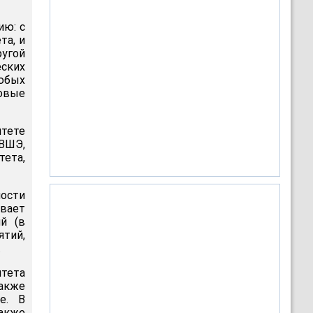
ию: с
та, и
угой
еских
юбых
овые
тете
 ВШЭ,
тета,
мости
ывает
ий (в
тий,
.
тета
акже
е. В
также