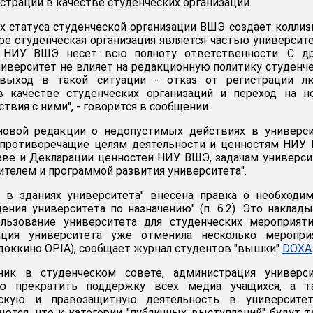
истрации в качестве студенческих организаций.
их статуса студенческой организации ВШЭ создает коллиз
ре студенческая организация является частью университе
ь НИУ ВШЭ несет всю полноту ответственности. С др
ниверситет не влияет на редакционную политику студенч
 выход в такой ситуации - отказ от регистрации л
 качестве студенческих организаций и переход на н
вия с ними", - говорится в сообщении.
новой редакции о недопустимых действиях в универси
 "противоречащие целям деятельности и ценностям НИУ
ве и Декларации ценностей НИУ ВШЭ, задачам универси
телем и программой развития университета".
е в зданиях университета" внесена правка о необходи
ения университета по назначению" (п. 6.2). Это наклад
ользование университета для студенческих мероприят
ация университета уже отменила несколько мероприя
 доккино OPIA), сообщает журнал студентов "вышки"
DOXA
ник в студенческом совете, администрация универси
ью прекратить поддержку всех медиа учащихся, а т
ескую и правозащитную деятельность в университет
ются, что к категории "публичных выступлений" будут 