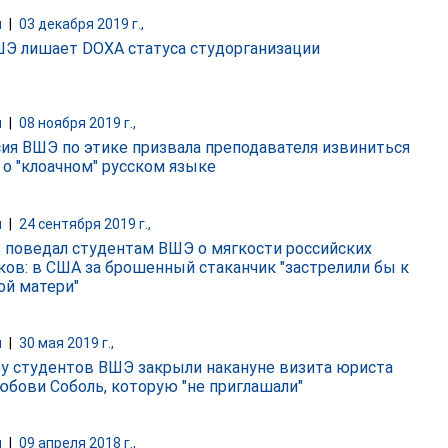
и
|
03 декабря 2019 г.,
Э лишает DOXA статуса студорганизации
и
|
08 ноября 2019 г.,
ия ВШЭ по этике призвала преподавателя извиниться
 о "клоачном" русском языке
и
|
24 сентября 2019 г.,
 поведал студентам ВШЭ о мягкости российских
ков: в США за брошенный стаканчик "застрелили бы к
ой матери"
и
|
30 мая 2019 г.,
у студентов ВШЭ закрыли накануне визита юриста
бови Соболь, которую "не приглашали"
и
|
09 апреля 2018 г.,