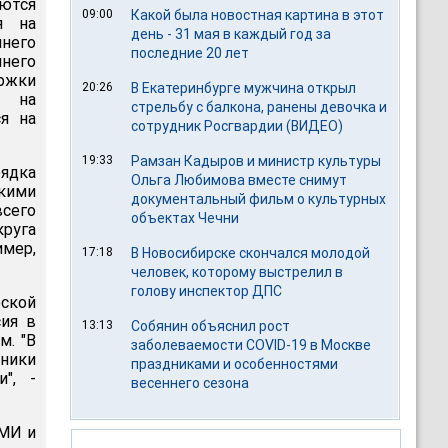
ются
09:00
Какой была новостная картина в этот
я на
день - 31 мая в каждый год за
него
последние 20 лет
него
ржки
20:26
В Екатеринбурге мужчина открыл
ы на
стрельбу с балкона, ранены девочка и
я на
сотрудник Росгвардии (ВИДЕО)
19:33
Рамзан Кадыров и министр культуры
ядка
Ольга Любимова вместе снимут
скими
документальный фильм о культурных
сего
объектах Чечни
руга
мер,
17:18
В Новосибирске скончался молодой
человек, которому выстрелил в
голову инспектор ДПС
ской
сия в
13:13
Собянин объяснил рост
м. "В
заболеваемости COVID-19 в Москве
дники
праздниками и особенностями
", -
весеннего сезона
СМИ и