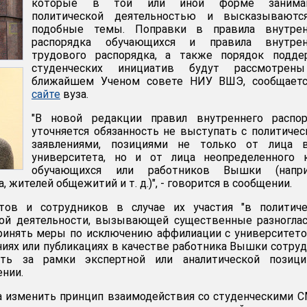
которые в той или иной форме занима
политической деятельностью и высказываютс
подобные темы. Поправки в правила внутрен
распорядка обучающихся и правила внутрен
трудового распорядка, а также порядок подде
студенческих инициатив будут рассмотрен
ближайшем Ученом совете НИУ ВШЭ, сообщаетс
сайте
вуза.
"В новой редакции правил внутреннего распор
уточняется обязанность не выступать с политиче
заявлениями, позициями не только от лица в
университета, но и от лица неопределенного к
обучающихся или работников Вышки (напри
 жителей общежитий и т. д.)", - говорится в сообщении.
тов и сотрудников в случае их участия "в политиче
ной деятельности, вызывающей существенные разногла
ринять меры по исключению аффилиации с университето
иях или публикациях в качестве работника Вышки сотру
ь за рамки экспертной или аналитической позиции
ении.
 изменить принцип взаимодействия со студенческими 