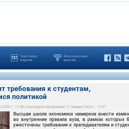
Текстовая
Классическая
версия
версия
мики намерена внести изменения во внутренние правила вуза, в
ут ужесточены требования к преподавателям и студентам,
ебного процесса над Егором Жуковым, который также является
я политической деятельностью
 пожурили за "политический активизм"
ьга Шуклина
т требования к студентам,
ся политикой
2020 г., 11:48 | последнее обновление: 17 января 2020 г., 12:07
Высшая школа экономики намерена внести измен
во внутренние правила вуза, в рамках которых 
ужесточены требования к преподавателям и студе