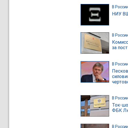
В Росси
НИУ ВШ
В Росси
Комисс
за пост
В Росси
Песков
силови
чертов
В Росси
Ток-шо
ФБК Лю
В Росси