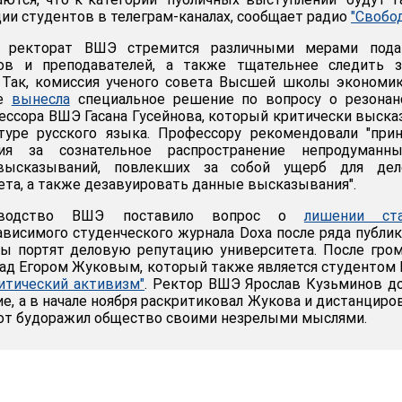
ии студентов в телеграм-каналах, сообщает радио
"Свобо
 ректорат ВШЭ стремится различными мерами пода
ов и преподавателей, а также тщательнее следить з
 Так, комиссия ученого совета Высшей школы экономи
ке
вынесла
специальное решение по вопросу о резонан
ссора ВШЭ Гасана Гусейнова, который критически выска
туре русского языка. Профессору рекомендовали "при
ия за сознательное распространение непродуманн
высказываний, повлекших за собой ущерб для дел
ета, а также дезавуировать данные высказывания".
оводство ВШЭ поставило вопрос о
лишении ста
ависимого студенческого журнала Doxa после ряда публи
бы портят деловую репутацию университета. После гро
над Егором Жуковым, который также является студентом
литический активизм"
. Ректор ВШЭ Ярослав Кузьминов д
е, а в начале ноября раскритиковал Жукова и дистанциро
о тот будоражил общество своими незрелыми мыслями.