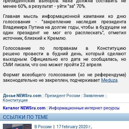
президентских выборов: явка должна составить не
менее 60%, а результат - уйти "за" 70%.
Главная мысль информационной кампании ко дню
голосования - "закрепление наследия президента
Владимира Путина на долгие годы, чтобы в будущем ни
один президент не мог его расплескать", отметил
источник, близкий к Кремлю.
Голосование по поправкам в Конституцию
решено провести в будний день, который сделают
выходным. Официально его дата не сообщалась, но
СМИ писали, что оно может пройти 22 апреля.
Формат всеобщего голосования (но не референдума)
законодательно не закреплен, подчеркивает
Meduza
.
Досье NEWSru.com
::
Президент России
::
Заявление
::
Конституция
Каталог NEWSru.com
::
Информационные интернет-ресурсы
ССЫЛКИ ПО ТЕМЕ
В России
|
17 february 2020 г.,