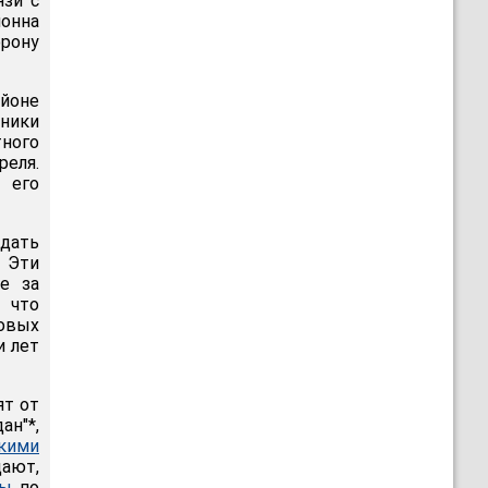
язи с
лонна
орону
айоне
ники
тного
реля.
 его
дать
 Эти
ие за
 что
овых
и лет
ят от
ан"*,
кими
щают,
ты
по