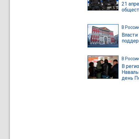
21 апр
общест
В Росси
Власти
поддер
В Росси
В реги
Наваль
день П