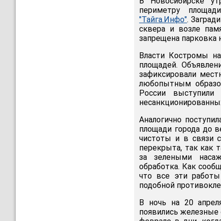
В Новосибирске ут
периметру площади
"Тайга.Инфо"
. Заград
сквера и возле пам
запрещена парковка н
Власти Костромы на
площадей. Объявлен
зафиксировали мест
любопытным образом
России выступили 
несанкционированных
Аналогично поступил
площади города до в
чистоты и в связи 
перекрыта, так как т
за зелеными насаж
обработка. Как сооб
что все эти работы
подобной противокле
В ночь на 20 апрел
появились железные 