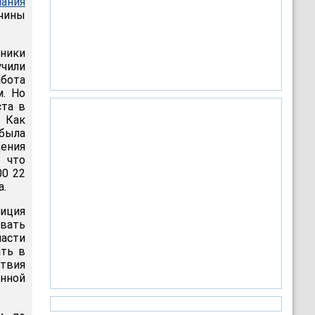
лания
чины
ники
учили
абота
. Но
ста в
. Как
была
ения
 что
00 22
а.
тиция
овать
ласти
ать в
твия
енной