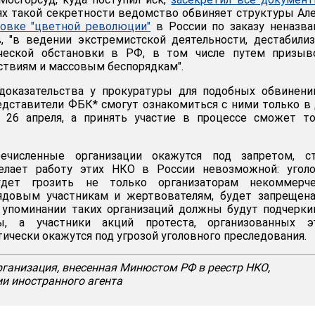
иях такой секретности ведомство обвиняет структуры Ал
товке "цветной революции"
в России по заказу неназв
, "в ведении экстремистской деятельности, дестабили
ической обстановки в РФ, в том числе путем призыв
твиям и массовым беспорядкам".
доказательства у прокуратуры для подобных обвинени
редставители ФБК* смогут ознакомиться с ними только в
я 26 апреля, а принять участие в процессе сможет т
речисленные организации окажутся под запретом, ст
делает работу этих НКО в России невозможной: уголо
удет грозить не только организаторам некоммерче
рядовым участникам и жертвователям, будет запрещен
 упоминании таких организаций должны будут подчерки
, а участники акций протеста, организованных э
ически окажутся под угрозой уголовного преследования.
рганизация, внесенная Минюстом РФ в реестр НКО,
 иностранного агента