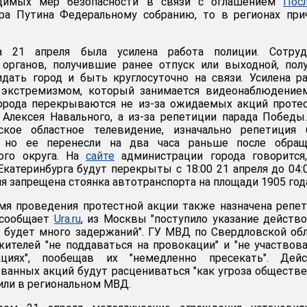
одимых мер безопасности в связи с оглашением
Пос
а Путина Федеральному собранию, то в регионах при
а 21 апреля была усилена работа полиции. Сотруд
 органов, получившие ранее отпуск или выходной, пол
дать город и быть круглосуточно на связи. Усилена р
 экстремизмом, который занимается видеонаблюдением
орода перекрываются не из-за ожидаемых акций проте
Алексея Навального, а из-за репетиции парада Победы
ское областное телевидение, изначально репетиция 
0, но ее перенесли на два часа раньше после обращ
ого округа. На
сайте
администрации города говорится,
катеринбурга будут перекрыты с 18:00 21 апреля до 04:
мя запрещена стоянка автотранспорта на площади 1905 год
мя проведения протестной акции также назначена репе
 сообщает
Ura.ru
, из Москвы "поступило указание действ
о, будет много задержаний". ГУ МВД по Свердловской об
ителей "не поддаваться на провокации" и "не участвов
кциях", пообещав их "немедленно пресекать". Дейс
ованных акций будут расцениваться "как угроза обществ
вили в региональном МВД.