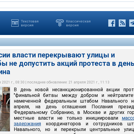
Текстовая
Классическая
версия
версия
ссии власти перекрывают улицы и
ы не допустить акций протеста в ден
утра 21 апреля перекрыты все основные улицы и площади,
РФ на улицы выведены усиленные наряды полиции и Росгвардии.
млю. Металлические ограждения выставлены на Манежной
21 апреля действовать так же, как во время массовых
ласти перекрывают улицы и площади, чтобы не допустить акций
ина
а была пройти акция в поддержку Алексея Навального
я
слания Путина
2021 г., 08:30 | последнее обновление: 21 апреля 2021 г., 11:13
ильный репортер
ve / Акишин Вячеслав
ve / Будишевский Николай
В день новой несанкционированной акции проте
"финальной битвы между добром и нейтралитет
намеченной федеральным штабом Навального н
апреля, на день оглашения Послания презид
Федеральному Собранию, в Москве и других гор
местные власти не только инициировали
масс
задержания
координаторов и сотрудников шт
Навального, но и перекрыли центральные ули