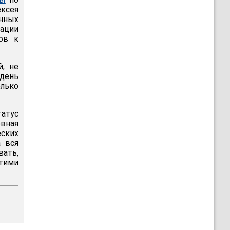
ексея
анных
зации
ов к
й, не
 день
олько
атус
вная
ских
а вся
вать,
тими