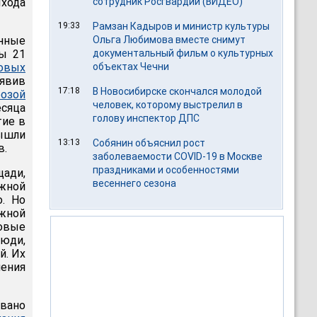
хода
сотрудник Росгвардии (ВИДЕО)
19:33
Рамзан Кадыров и министр культуры
нные
Ольга Любимова вместе снимут
ны 21
документальный фильм о культурных
овых
объектах Чечни
ъявив
17:18
В Новосибирске скончался молодой
розой
человек, которому выстрелил в
сяца
голову инспектор ДПС
тие в
вышли
13:13
Собянин объяснил рост
в.
заболеваемости COVID-19 в Москве
праздниками и особенностями
ади,
весеннего сезона
жной
. Но
жной
совые
юди,
й. Их
шения
вано