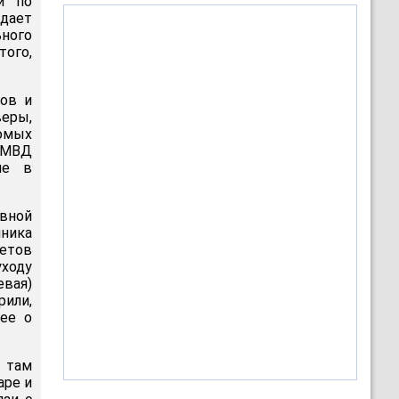
и по
дает
ьного
того,
ов и
веры,
комых
 МВД
ие в
авной
чника
етов
уходу
вая)
рили,
нее о
 там
аре и