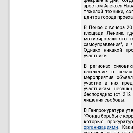
феврале в дни, когд
арестом Алексея Нав
тяжелой техники, со
центра города проех
В Пензе с вечера 20
площади Ленина, гд
мотивировали это т
самоуправления", и 
Однако никакой пр
участники.
В регионах силови
население о незак
мероприятия объя
участие в них пред
участникам несанк
беспорядках (ст. 21
лишения свободы.
В Генпрокуратуре ут
"Фонда борьбы с корр
которые прокурат
организациями
. Как
ссылаясь на то, что