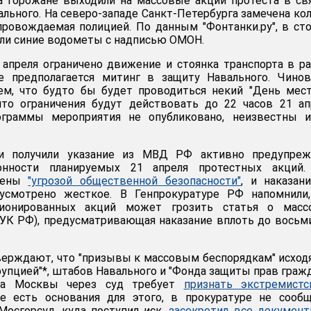
а горожане выходили на массовые акции протеста в св
ального. На северо-западе Санкт-Петербурга замечена ко
провождаемая полицией. По данным "Фонтанки.ру", в ст
али синие водометы с надписью ОМОН.
 апреля ограничено движение и стоянка транспорта в р
е предполагается митинг в защиту Навального. Чинов
ем, что будто бы будет проводиться некий "День мес
что ограничения будут действовать до 22 часов 21 ап
ограммы мероприятия не опубликовано, неизвестны и
ки получили указание из МВД РФ активно предупреж
онности планируемых 21 апреля протестных акций.
влены
"угрозой общественной безопасности"
, и наказан
усмотрено жесткое. В Генпрокуратуре РФ напомнили,
ционированных акций может грозить статья о масс
2 УК РФ), предусматривающая наказание вплоть до восьм
верждают, что "призывы к массовым беспорядкам" исход
упцией"*, штабов Навального и "Фонда защиты прав гражд
ура Москвы через суд требует
признать экстремистс
ие есть основания для этого, в прокуратуре не сооб
 Мосгорсуд, куда поступил иск,
засекретил все докумен