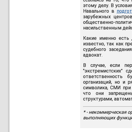
этому делу. В услов
Навального в
подго
зарубежных центров
общественно-полит
насильственным дейс
Какие именно есть 
известно, так как п
судебного заседани
адвокат.
В случае, если пе
"экстремистских" с
ответственность б
организаций, но и 
символика, СМИ при
что они запрещены
структурами, автомат
* - некоммерческая о
выполняющих функции