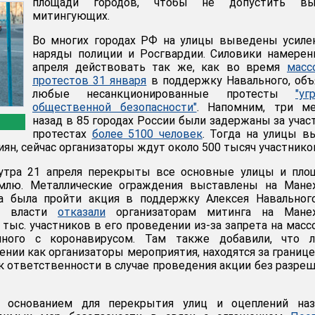
площади городов, чтобы не допустить вы
митингующих.
Во многих городах РФ на улицы выведены усиле
наряды полиции и Росгвардии. Силовики намере
апреля действовать так же, как во время
масс
протестов 31 января
в поддержку Навального, об
любые несанкционированные протесты
"уг
общественной безопасности"
. Напомним, три ме
назад в 85 городах России были задержаны за учас
протестах
более 5100 человек
. Тогда на улицы 
иян, сейчас организаторы ждут около 500 тысяч участнико
утра 21 апреля перекрыты все основные улицы и площ
млю. Металлические ограждения выставлены на Мане
а была пройти акция в поддержку Алексея Навального
ые власти
отказали
организаторам митинга на Мане
 тыс. участников в его проведении из-за запрета на мас
анного с коронавирусом. Там также добавили, что л
нии как организаторы мероприятия, находятся за границе
к ответственности в случае проведения акции без разре
 основанием для перекрытия улиц и оцеплений наз