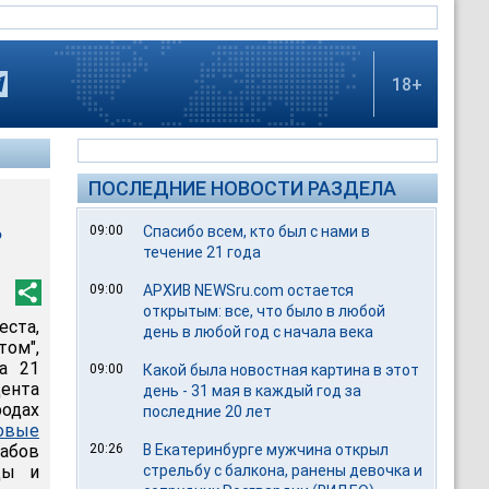
18+
ПОСЛЕДНИЕ НОВОСТИ РАЗДЕЛА
ь
09:00
Спасибо всем, кто был с нами в
течение 21 года
09:00
АРХИВ NEWSru.com остается
открытым: все, что было в любой
ста,
день в любой год с начала века
ом",
а 21
09:00
Какой была новостная картина в этот
ента
день - 31 мая в каждый год за
одах
последние 20 лет
овые
абов
20:26
В Екатеринбурге мужчина открыл
цы и
стрельбу с балкона, ранены девочка и