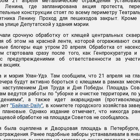
ром 21 апреля металлические ограждения установил
 Ленина, где запланирована акция протеста, пере
ительные конструкции стоят по всему периметру Театрал
ятника Ленину. Проход для пешеходов закрыт. Кроме 
а улице Депутатской у здания мэрии.
чали срочную обработку от клещей центральных сквер
ия об этом на красной ленте, которой огораживают ск
ные блогеры еще утром 20 апреля. Обработка от насе
 стартовала сразу после того, как Генпрокуратура и
с предупреждениями об ответственности за участ
 акциях.
а и мэрия Улан-Удэ. Там сообщили, что 21 апреля на гл
ечера будут активно бороться с клещами в рамках меся
с наступлением Дня Труда и Дня Победы. Площадь Сов
ам ведутся работы по "уборке и очистке территории, по 
дениями", а также идет акарацидная (противоклеще
щает
"Байкал-Daily"
, в комитете городского хозяйства заве
 плановые. Однако издание отмечает, что никогда ра
щевой обработке на площади Советов не сообщалось.
я была оцеплена и Дворцовая площадь в Петербурге,
ограждения. Ранее подобные заборы устанавливали в янв