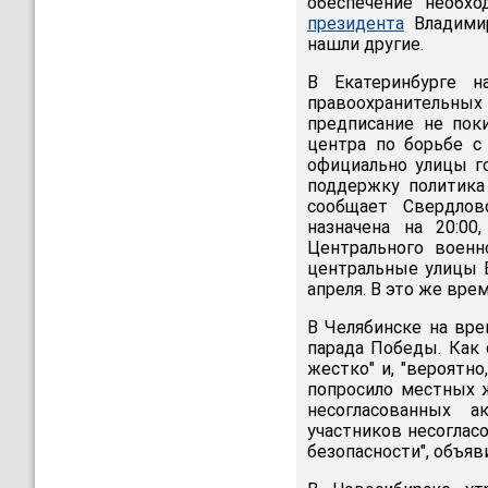
обеспечение необх
президента
Владимир
нашли другие.
В Екатеринбурге н
правоохранительных
предписание не поки
центра по борьбе с
официально улицы г
поддержку политика 
сообщает Свердлов
назначена на 20:0
Центрального военн
центральные улицы Е
апреля. В это же вре
В Челябинске на вре
парада Победы. Как
жестко" и, "вероятн
попросило местных ж
несогласованных а
участников несоглас
безопасности", объя