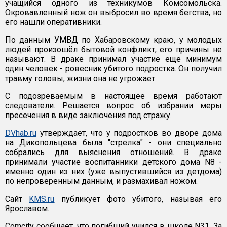
учащийся одного из техникумов Комсомольска.
Окровавленный нож он выбросил во время бегства, но
его нашли оперативники.
По данным УМВД по Хабаровскому краю, у молодых
людей произошёл бытовой конфликт, его причины не
называют. В драке принимал участие еще минимум
один человек - ровесник убитого подростка. Он получил
травму головы, жизни она не угрожает.
С подозреваемым в настоящее время работают
следователи. Решается вопрос об избрании меры
пресечения в виде заключения под стражу.
DVhab.ru
утверждает, что у подростков во дворе дома
на Дикопольцева была "стрелка" - они специально
собрались для выяснения отношений. В драке
принимали участие воспитанники детского дома N8 -
именно один из них (уже выпустившийся из детдома)
по непроверенным данным, и размахивал ножом.
Сайт
KMS.ru
публикует фото убитого, называя его
Ярославом.
Comcity сообщает, что погибший учился в школе N31. За