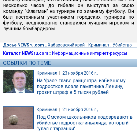
несколько часов до гибели он выступал за свою
команду "Флагман" на турнире по зимнему футболу. Он
был постоянным участником городских турниров по
футболу, неоднократно становился лучшим игроком и
лучшим бомбардиром.
Досье NEWSru.com
::
Хабаровский край
::
Криминал
::
Убийство
Каталог NEWSru.com
::
Информационные интернет-ресурсы
ССЫЛКИ ПО ТЕМЕ
Криминал
|
23 ноября 2016 г.,
На Урале главе райцентра, избившему
подростков возле памятника Ленину,
грозит штраф в 5 тысяч рублей
Криминал
|
21 ноября 2016 г.,
Под Омском школьников подозревают в
убийстве подростка-инвалида, который
"упал с тарзанки"