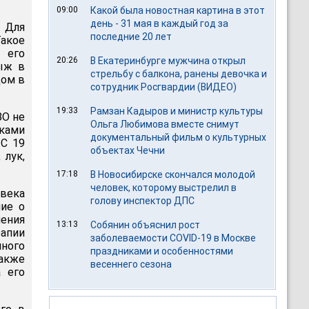
09:00
Какой была новостная картина в этот
день - 31 мая в каждый год за
 Для
последние 20 лет
Такое
 его
20:26
В Екатеринбурге мужчина открыл
рыж в
стрельбу с балкона, ранены девочка и
дом в
сотрудник Росгвардии (ВИДЕО)
19:33
Рамзан Кадыров и министр культуры
ЗО не
Ольга Любимова вместе снимут
иками
документальный фильм о культурных
 С 19
объектах Чечни
 лук,
17:18
В Новосибирске скончался молодой
человек, которому выстрелил в
овека
голову инспектор ДПС
ние о
нения
13:13
Собянин объяснил рост
рапии
заболеваемости COVID-19 в Москве
нного
праздниками и особенностями
также
весеннего сезона
 его