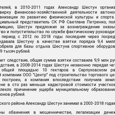
телей, в 2010-2011 годах Александр Шестун организ
верку финансово-хозяйственной деятельности автоно
анизации по развитию физической культуры и спорта.
циальный представитель СК РФ Светлана Петренко, по
мацию, Шестун предложил за вознаграждение оказы
во и попустительство по службе фактическому руковод
В период с 2012 по 2018 годы последняя через посре
едавала Шестуну в качестве взятки порядка 9,4 милл
иобрела для базы отдыха Шестуна спортивное оборудо
9 тысяч рублей.
ает следствие, общая сумма взятки составила 9,9 млн ру
едствия, в 2008-2014 годах Шестун незаконно передал ч
а общей площадью 10 гектаров в Серпуховском ра
 компании ООО "Центр" под строительство торгового це
построен, а компания впоследствии получила зем
ене в сто раз меньше кадастровой стоимости участко
лекло причинение ущерба муниципальному образовани
онов рублей.
кого района Александр Шестун занимал в 2003-2018 годах
ны обвинения в мошенничестве, легализации дене