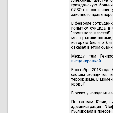
Александр Шестун о
гражданскую больни
СИЗО его состояние 
законного права пере
В феврале сотрудник
попытку суицида в 
"произвола властей"
мне прыгали ногами,
которые были отбит
отказал в этом обви
Между тем Генпро
инсценировкой
.
В октябре 2018 года
словам женщины, на
терроризме. В момент
кровь!"
В руках у нападавшег
По словам Юлии, су
администрация "Ле
публиковал в прессе.