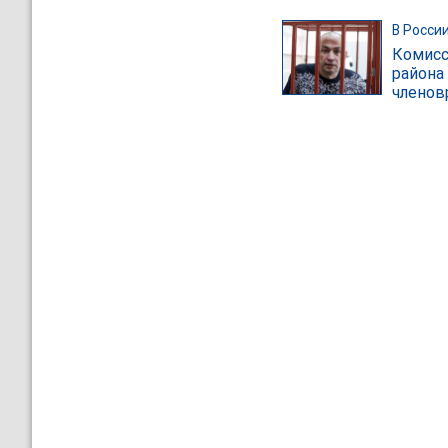
В Росси
Комисс
района
членов