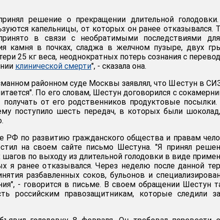
принял решение о прекращении длительной голодовки.
ьзуются капельницы, от которых он ранее отказывался. 
ринято в связи с необратимыми последствиями для
ния камня в почках, сладжа в желчном пузыре, двух г
ери 25 кг веса, неоднократных потерь сознания с перево
янии
клинической смерти
", - сказала она.
сманном районном суде Москвы заявлял, что Шестун в СИ
питается". По его словам, Шестун договорился с сокамерн
т получать от его родственников продуктовые посылки.
ему поступило шесть передач, в которых были шоколад,
.
е РФ по развитию гражданского общества и правам чел
естил на своем сайте письмо Шестуна. "Я принял реше
шагов по выходу из длительной голодовки в виде приме
ых я ранее отказывался. Через неделю после данной те
нятия разбавленных соков, бульонов и специализирова
ния", - говорится в письме. В своем обращении Шестун 
сть российским правозащитникам, которые следили за