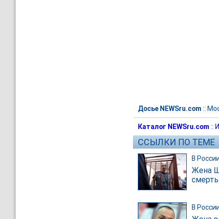
Досье NEWSru.com
::
Мос
Каталог NEWSru.com
::
И
ССЫЛКИ ПО ТЕМЕ
В Росси
Жена Ш
смерть
В Росси