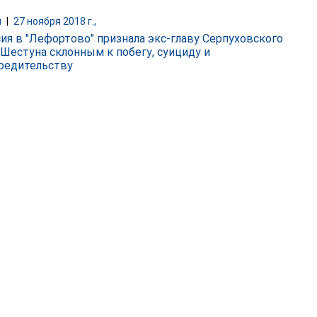
и
|
27 ноября 2018 г.,
ия в "Лефортово" признала экс-главу Серпуховского
 Шестуна склонным к побегу, суициду и
редительству