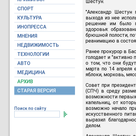
Шестун.
СПОРТ
"Александр Шестун 
КУЛЬТУРА
выхода из нее испол
решение им было п
ИНОПРЕССА
здоровья: образова
брюшной полости, пот
МНЕНИЯ
реанимацию в состо
НЕДВИЖИМОСТЬ
Ранее прокурор в Ба
ТЕХНОЛОГИИ
голодает и "активно 
о том, что они буду
АВТО
марта по 14 апреля 
МЕДИЦИНА
яблоки, морковь, мясо
АРХИВ
Совет при президент
СТАРАЯ ВЕРСИЯ
(СПЧ) в среду разм
возможности первых 
капельниц, от котор
возможно начало при
Поиск по сайту
искусственного пита
выразил благодарно
делом.