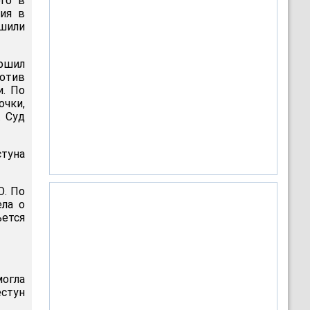
его в
ния в
ишили
ершил
ротив
и. По
очки,
. Суд
туна
. По
ела о
ьется
могла
стун