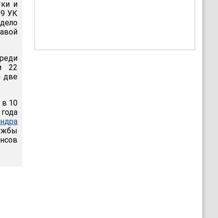
тки и
89 УК
дело
лавой
реди
и 22
я две
 в 10
 года
андра
лужбы
нсов