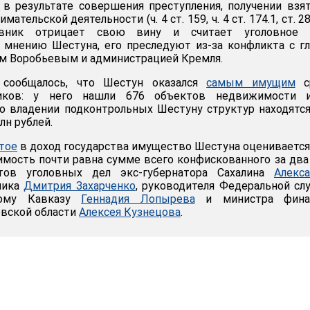
 в результате совершения преступления, получении взя
ательской деятельности (ч. 4 ст. 159, ч. 4 ст. 174.1, ст. 2
овник отрицает свою вину и считает уголовное 
 мнению Шестуна, его преследуют из-за конфликта с г
м Воробьевым и администрацией Кремля.
 сообщалось, что Шестун оказался
самым имущим
с
ников: у него нашли 676 объектов недвижимости 
о владении подконтрольных Шестуну структур находятс
лн рублей.
тое
в доход государства имущество Шестуна оценивается
оимость почти равна сумме всего конфискованного за два
тов уголовных дел экс-губернатора Сахалина
Алекс
ника
Дмитрия Захарченко
, руководителя Федеральной с
ному Кавказу
Геннадия Лопырева
и министра фина
овской области
Алексея Кузнецова
.