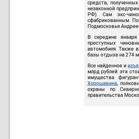
средств, полученных
незаконной предприним
РФ). Сам экс-чин
сфабрикованным. По
Подмосковья Андрее
В середине января
преступных чинов
автомобиля. Также в
базы отдыха на 274 м
Все найденное и
изъя
млрд рублей: эта ст
имущества фигуран
Хорошавина
, полков
охраны по Север
правительства Моск