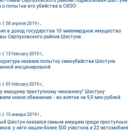
кс-главы Серпуховского района Подмосковья Шестуна
а о попытке его убийства в СИЗО
и
|
08 апреля 2019 г.,
ъял в доход государства 10-миллиардное имущество
авы Серпуховского района Шестуна
и
|
13 february 2019 г.,
куратура назвала попытку самоубийства Шестуна
анной инсценировкой
и
|
05 february 2019 г.,
у имущему преступному чиновнику" Шестуну
вили новое обвинение - во взятке на 9,9 млн рублей
и
|
15 января 2019 г.,
ый Шестун оказался самым имущим среди преступных
иков: у него нашли более 500 участков и 22 автомобиля