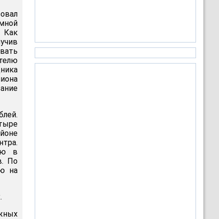
овал
мной
 Как
лучив
вать
ителю
дника
иона
вание
блей.
етыре
йоне
нтра.
лю в
в. По
ю на
.
жных