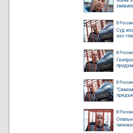
Жена э
заявил
В Росси
Суд из
экс-гл
В Росси
Генпро
продум
В Росси
"Самом
предъя
В Росси
Опальн
чиновн