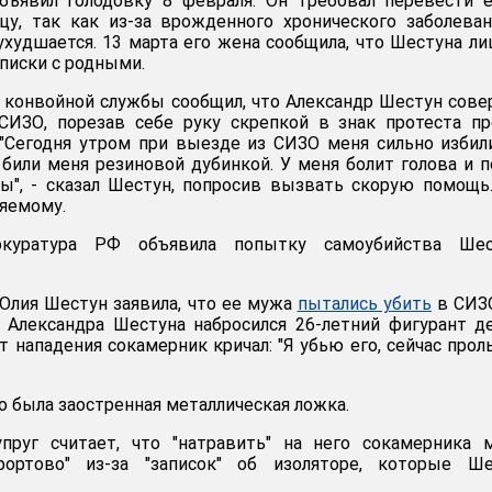
бъявил голодовку 8 февраля. Он требовал перевести 
цу, так как из-за врожденного хронического заболева
ухудшается. 13 марта его жена сообщила, что Шестуна л
писки с родными.
 конвойной службы сообщил, что Александр Шестун сов
СИЗО, порезав себе руку скрепкой в знак протеста п
. "Сегодня утром при выезде из СИЗО меня сильно избил
 били меня резиновой дубинкой. У меня болит голова и п
ы", - сказал Шестун, попросив вызвать скорую помощь
няемому.
куратура РФ объявила попытку самоубийства Шес
 Юлия Шестун заявила, что ее мужа
пытались убить
в СИЗО
 Александра Шестуна набросился 26-летний фигурант д
 нападения сокамерник кричал: "Я убью его, сейчас прол
о была заостренная металлическая ложка.
пруг считает, что "натравить" на него сокамерника 
фортово" из-за "записок" об изоляторе, которые Ше