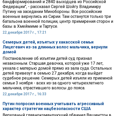
бандформирований и 2840 выходцев из Российской
Федерации", - рассказал Сергей Шойгу Владимиру
Путину на заседании Минобороны. Все российские
военные вернулись из Сирии. Там останутся только три
батальона военной полиции, центр примирения сторон и
базы в Хмеймиме и Тартусе.
22 декабря 2017 г., 17:21
Семерых детей, изъятых у хакасской семьи
Лицегевич из-за длинных волос мальчика, вернули
домой
Постановление об изъятии детей суд признал
незаконным. Старшая девочка, которой уже 17 лет,
уехала с матерью домой прямо из зала суда. Остальных
детей привезут в семью 27 декабря, когда выйдет
судебное решение. Семерых детей изъяли из приемной
семьи 3 ноября - всех из-за одного четырехлетнего
мальчика, отрастившего волосы до пояса.
22 декабря 2017 г., 16:33
Путин попросил военных учитывать агрессивный
характер стратегии нацбезопасности США
Верховный главнокомандующий обвинил Вашингтон в