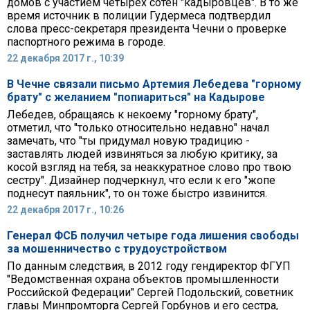
домов с участием четырех сотен "кадыровцев". В то же
время источник в полиции Гудермеса подтвердил
слова пресс-секретаря президента Чечни о проверке
паспортного режима в городе.
22 декабря 2017 г., 10:39
В Чечне связали письмо Артемия Лебедева "горному
брату" с желанием "попиариться" на Кадырове
Лебедев, обращаясь к некоему "горному брату",
отметил, что "только относительно недавно" начал
замечать, что "ты придумал новую традицию -
заставлять людей извиняться за любую критику, за
косой взгляд на тебя, за неаккуратное слово про твою
сестру". Дизайнер подчеркнул, что если к его "жопе
поднесут паяльник", то он тоже быстро извинится.
22 декабря 2017 г., 10:26
Генерал ФСБ получил четыре года лишения свободы
за мошенничество с трудоустройством
По данным следствия, в 2012 году гендиректор ФГУП
"Ведомственная охрана объектов промышленности
Российской Федерации" Сергей Подольский, советник
главы Минпромторга Сергей Горбунов и его сестра,