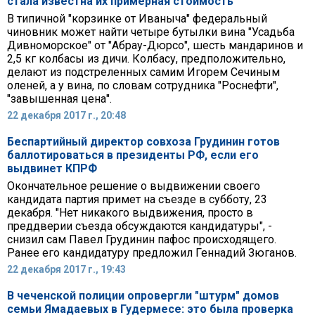
стала известна их примерная стоимость
В типичной "корзинке от Иваныча" федеральный
чиновник может найти четыре бутылки вина "Усадьба
Дивноморское" от "Абрау-Дюрсо", шесть мандаринов и
2,5 кг колбасы из дичи. Колбасу, предположительно,
делают из подстреленных самим Игорем Сечиным
оленей, а у вина, по словам сотрудника "Роснефти",
"завышенная цена".
22 декабря 2017 г., 20:48
Беспартийный директор совхоза Грудинин готов
баллотироваться в президенты РФ, если его
выдвинет КПРФ
Окончательное решение о выдвижении своего
кандидата партия примет на съезде в субботу, 23
декабря. "Нет никакого выдвижения, просто в
преддверии съезда обсуждаются кандидатуры", -
снизил сам Павел Грудинин пафос происходящего.
Ранее его кандидатуру предложил Геннадий Зюганов.
22 декабря 2017 г., 19:43
В чеченской полиции опровергли "штурм" домов
семьи Ямадаевых в Гудермесе: это была проверка