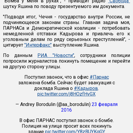
"Бомба у меня в руках", - приводит радио
"Свобода"
шутку Яшина по поводу презентуемого им документа.
"Подводя итог, Чечня - государство внутри России, не
подчиняющееся законам страны. Главная задача моя,
ПАРНАСа и Демократической коалиции - потребовать
немедленной отставки Кадырова и привлечь его к
уголовным делам по ряду серьезных преступлений", -
цитирует
"Интерфакс"
выступление Яшина.
По данным
РИА "Новости"
, сотрудники полиции
попросили журналистов покинуть помещение и перейти
на другую сторону улицы.
Поступил звонок, что в офис
#Парнас
заложена бомба. Сейчас будет эвакуация с
доклада Яшина о
#Кадыров
.
pic.twitter.com/j8HOzfHvGX
— Andrey Borodulin (@aa_borodulin)
23 февраля
2016
В офис ПАРНАС поступил звонок о бомбе.
Полиция на улице просит всех покинуть
здание
pic.twitter.com/Y8zBUYKgGY