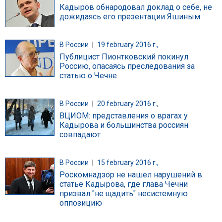
Кадыров обнародовал доклад о себе, не
дожидаясь его презентации Яшиным
В России
|
19 february 2016 г.,
Публицист Пионтковский покинул
Россию, опасаясь преследования за
статью о Чечне
В России
|
20 february 2016 г.,
ВЦИОМ: представления о врагах у
Кадырова и большинства россиян
совпадают
В России
|
15 february 2016 г.,
Роскомнадзор не нашел нарушений в
статье Кадырова, где глава Чечни
призвал "не щадить" несистемную
оппозицию