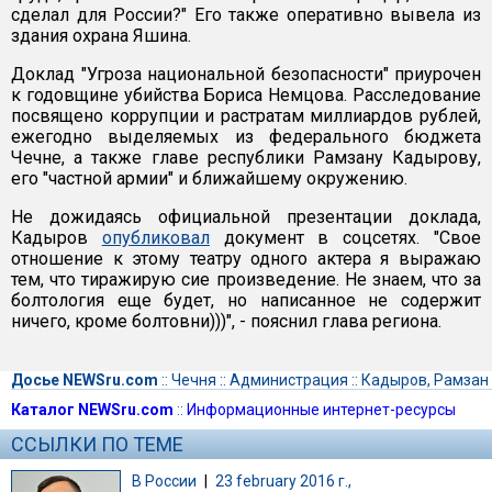
сделал для России?" Его также оперативно вывела из
здания охрана Яшина.
Доклад "Угроза национальной безопасности" приурочен
к годовщине убийства Бориса Немцова. Расследование
посвящено коррупции и растратам миллиардов рублей,
ежегодно выделяемых из федерального бюджета
Чечне, а также главе республики Рамзану Кадырову,
его "частной армии" и ближайшему окружению.
Не дожидаясь официальной презентации доклада,
Кадыров
опубликовал
документ в соцсетях. "Свое
отношение к этому театру одного актера я выражаю
тем, что тиражирую сие произведение. Не знаем, что за
болтология еще будет, но написанное не содержит
ничего, кроме болтовни)))", - пояснил глава региона.
Досье NEWSru.com
::
Чечня
::
Администрация
::
Кадыров, Рамзан
Каталог NEWSru.com
::
Информационные интернет-ресурсы
ССЫЛКИ ПО ТЕМЕ
В России
|
23 february 2016 г.,