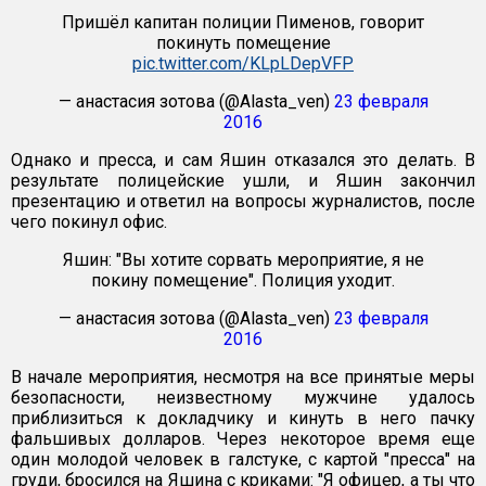
Пришёл капитан полиции Пименов, говорит
покинуть помещение
pic.twitter.com/KLpLDepVFP
— анастасия зотова (@Alasta_ven)
23 февраля
2016
Однако и пресса, и сам Яшин отказался это делать. В
результате полицейские ушли, и Яшин закончил
презентацию и ответил на вопросы журналистов, после
чего покинул офис.
Яшин: "Вы хотите сорвать мероприятие, я не
покину помещение". Полиция уходит.
— анастасия зотова (@Alasta_ven)
23 февраля
2016
В начале мероприятия, несмотря на все принятые меры
безопасности, неизвестному мужчине удалось
приблизиться к докладчику и кинуть в него пачку
фальшивых долларов. Через некоторое время еще
один молодой человек в галстуке, с картой "пресса" на
груди, бросился на Яшина с криками: "Я офицер, а ты что