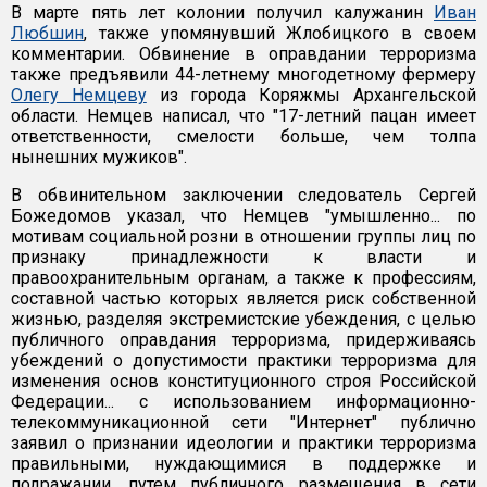
В марте пять лет колонии получил калужанин
Иван
Любшин
, также упомянувший Жлобицкого в своем
комментарии. Обвинение в оправдании терроризма
также предъявили 44-летнему многодетному фермеру
Олегу Немцеву
из города Коряжмы Архангельской
области. Немцев написал, что "17-летний пацан имеет
ответственности, смелости больше, чем толпа
нынешних мужиков".
В обвинительном заключении следователь Сергей
Божедомов указал, что Немцев "умышленно... по
мотивам социальной розни в отношении группы лиц по
признаку принадлежности к власти и
правоохранительным органам, а также к профессиям,
составной частью которых является риск собственной
жизнью, разделяя экстремистские убеждения, с целью
публичного оправдания терроризма, придерживаясь
убеждений о допустимости практики терроризма для
изменения основ конституционного строя Российской
Федерации... с использованием информационно-
телекоммуникационной сети "Интернет" публично
заявил о признании идеологии и практики терроризма
правильными, нуждающимися в поддержке и
подражании, путем публичного размещения в сети