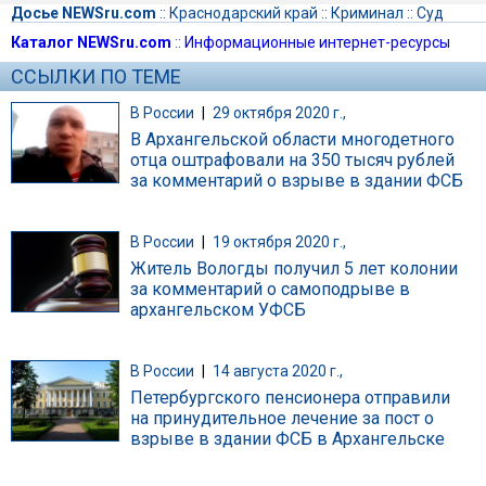
Досье NEWSru.com
::
Краснодарский край
::
Криминал
::
Суд
Каталог NEWSru.com
::
Информационные интернет-ресурсы
ССЫЛКИ ПО ТЕМЕ
В России
|
29 октября 2020 г.,
В Архангельской области многодетного
отца оштрафовали на 350 тысяч рублей
за комментарий о взрыве в здании ФСБ
В России
|
19 октября 2020 г.,
Житель Вологды получил 5 лет колонии
за комментарий о самоподрыве в
архангельском УФСБ
В России
|
14 августа 2020 г.,
Петербургского пенсионера отправили
на принудительное лечение за пост о
взрыве в здании ФСБ в Архангельске