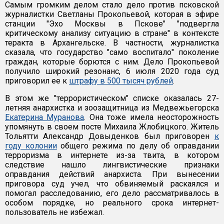
Самым громким делом стало дело против псковской
журналистки Светланы Прокопьевой, которая в эфире
станции "Эхо Москвы в Пскове" "подвергла
критическому анализу ситуацию в стране" в контексте
теракта в Архангельске. В частности, журналистка
сказала, что государство "само воспитало" поколение
граждан, которые борются с ним. Дело Прокопьевой
получило широкий резонанс, 6 июля 2020 года суд
приговорил ее к
штрафу в 500 тысяч рублей
.
В этом же "террористическом" списке оказалась 27-
летняя анархистка и зоозащитница из Медвежьегорска
Екатерина Муранова
. Она тоже имела неосторожность
упомянуть в своем посте Михаила Жлобицкого. Житель
Тольятти Александр Довыденков был приговорен
к
году колонии
общего режима по делу об оправдании
терроризма в интернете из-за твита, в котором
следствие нашло лингвистические признаки
оправдания действий анархиста. При вынесении
приговора суд учел, что обвиняемый раскаялся и
помогал расследованию, его дело рассматривалось в
особом порядке, но реального срока интернет-
пользователь не избежал.