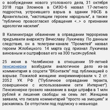
о возбуждении нового уголовного дела, 31 октября
2018 года Зломнов в СИЗО-6 назвал 17-летнего
подростка, устроившего взрыв в здании УФСБ в
Архангельске, "настоящим героем народным", а также
"публично провозгласил обращения <...> о признании
идеологии насилия".
В Калининграде обвинение в оправдании терроризма
предъявили анархисту Вячеславу Лукичеву. По данным
следствия, он в телеграм-канале "Прометей" назвал
героем Жлобицкого. 14 марта суд признал Лукичева
виновным и оштрафовал его на 300 тысяч рублей.
25 июня в Челябинске в отношении 59-летней
пенсионерки
возбудили аналогичное дело из-за
комментария в соцсети "ВКонтакте" под публикацией о
взрыве. Пожилой женщине инкриминировали ч. 2 ст.
205.2 УК РФ ("Публичное оправдание теракта,
совершенное с использованием сети Интернет").
Пенсионерке грозило наказание в виде штрафа в 1 млн
рублей и лишения свободы на семь лет. Женщина
заявила, что писала комментарий "просто на эмоциях" и
раскаялась. Ее отпустили под подписку о невыезде.