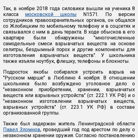
Так, в ноябре 2018 года силовики вышли на ученика 8
класса
московской школы
N1571. По версии
сотрудников правоохранительных органов, он общался
со Жлобицким по мобильному телефону и в соцсетях и
связывался с ним в день теракта. В ходе обысков в его
квартире были обнаружены "многочисленные
самодельные смеси взрывчатых веществ на основе
селитры, бездымный порох и другие компоненты для
изготовления взрывчатых веществ". У школьника
также изъяли ноутбук, флешку, телефоны и блокноты.
Подросток якобы собирался устроить взрыв на
"Русском марше" в Люблино 4 ноября. В отношении
школьника было возбуждено уголовное дело о
"незаконном приобретении, хранении, взрывчатых
веществ или взрывных устройств" (ст. 222.1 УК РФ) и о
"незаконном изготовлении взрывчатых веществ,
взрывных устройств" (ст. 223.1 УК РФ) в составе
организованной группы.
Также был задержан житель Ленинградской области
Павел Зломнов
, проведший год под арестом по делу о
незаконном хранении оружия. Согласно постановлению