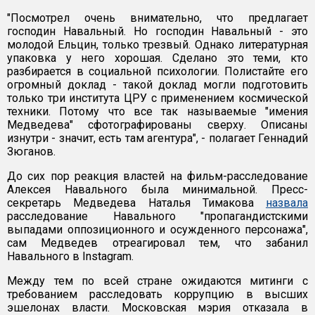
"Посмотрел очень внимательно, что предлагает
господин Навальный. Но господин Навальный - это
молодой Ельцин, только трезвый. Однако литературная
упаковка у него хорошая. Сделано это теми, кто
разбирается в социальной психологии. Полистайте его
огромный доклад - такой доклад могли подготовить
только три института ЦРУ с применением космической
техники. Потому что все так называемые "имения
Медведева" сфотографированы сверху. Описаны
изнутри - значит, есть там агентура", - полагает Геннадий
Зюганов.
До сих пор реакция властей на фильм-расследование
Алексея Навального была минимальной. Пресс-
секретарь Медведева Наталья Тимакова
назвала
расследование Навального "пропагандистскими
выпадами оппозиционного и осужденного персонажа",
сам Медведев отреагировал тем, что забанил
Навального в Instagram.
Между тем по всей стране ожидаются митинги с
требованием расследовать коррупцию в высших
эшелонах власти. Московская мэрия отказала в