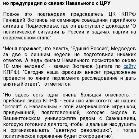
но предупредил о связях Навального с ЦРУ
Позже это подтвердил председатель ЦК КПРФ
Геннадий Зюганов на семинаре-совещании партийного
актива в Подмосковье, где он выступал с докладом "О
политической ситуации в России и задачах партии на
современном этапе".
"Меня поражает, что власть, "Единая Россия", Медведев
за две с лишним недели не подготовили никаких
ответов. А ведь фильм Навального посмотрело около
10 млн человек", - заявил Зюганов (цитата по
сайту
КПРФ). "Сегодня наша фракция внесет предложение
провести по линии парламента расследование и дать
внятный ответ", - отметил он.
"Но здесь есть одна очень большая опасность, -
прибавил лидер КПРФ. - Если нас или кого-то из наших
"склеят" с Навальным - этой американской игрушкой,
придуманной, подготовленной, которая сидела в
Вашингтонском университете рядом с Саакашвили,
которую готовили для того, чтобы и дальше нас душить
и организовывать "цветную революцию", - тогда
политическое поражение будет стопроцентно".