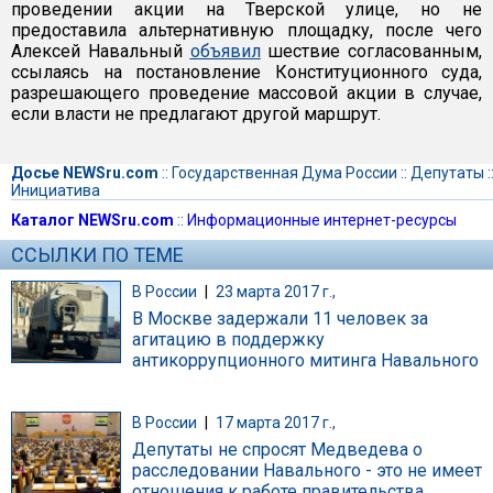
проведении акции на Тверской улице, но не
предоставила альтернативную площадку, после чего
Алексей Навальный
объявил
шествие согласованным,
ссылаясь на постановление Конституционного суда,
разрешающего проведение массовой акции в случае,
если власти не предлагают другой маршрут.
Досье NEWSru.com
::
Государственная Дума России
::
Депутаты
:
Инициатива
Каталог NEWSru.com
::
Информационные интернет-ресурсы
ССЫЛКИ ПО ТЕМЕ
В России
|
23 марта 2017 г.,
В Москве задержали 11 человек за
агитацию в поддержку
антикоррупционного митинга Навального
В России
|
17 марта 2017 г.,
Депутаты не спросят Медведева о
расследовании Навального - это не имеет
отношения к работе правительства