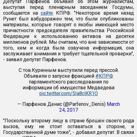
Депутат Парфенов объявил об этом журналистам,
выступая перед пленарным заседанием Госдумы,
сообщается на
сайте
КПРФ. "Некоторое время назад
Рунет был взбудоражен тем, что были опубликованы
материалы, которые говорят о якобы имеющей место
причастности председателя правительства Российской
Федерации к использованию активов на десятки
миллионов рублей. Мы считаем, что вне зависимости от
того, кем и когда была озвучена информация, она
заслуживает внимания и требует тщательной проверки",
- заявил депутат Парфенов.
С тов.Куринным выступили перед прессой.
Объявили о запуске фракцией
#КПРФ
парламентского расследования по
информации об имуществе Медведева
pic.twitter.com/5Ia8clKR1O
— Парфенов Денис (@Parfenov_Denis)
March
24, 2017
"Поскольку второму лицу в стране брошен своего рода
вызов, ему не стоит оставаться в стороне, и
Государственной думе тоже", - добавил депутат. В связи