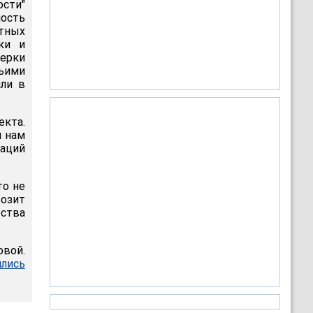
ости"
ость
стных
ки и
ерки
ьими
или в
екта.
я нам
аций
то не
розит
ества
овой.
ились