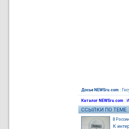
Досье NEWSru.com
::
Гос
Каталог NEWSru.com
::
И
ССЫЛКИ ПО ТЕМЕ
В Росси
К инте