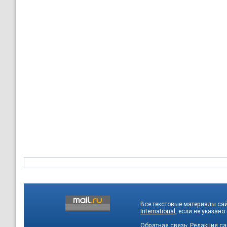
Все текстовые материалы са
International
, если не указано
Обратная связь:
Редакция са