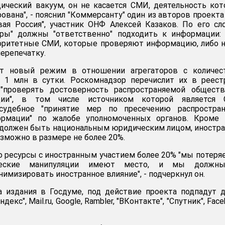
ический вакуум, он не касается СМИ, деятельность ко
ована", - пояснил "Коммерсанту" один из авторов проекта
ая Россия", участник ОНФ Алексей Казаков. По его сл
оры" должны "ответственно" подходить к информации:
оритетные СМИ, которые проверяют информацию, либо 
ерепечатку.
ит новый режим в отношении агрегаторов с количес
е 1 млн в сутки. Роскомнадзор перечислит их в реест
"проверять достоверность распространяемой обществ
ции", в том числе источником которой является 
есудебное "принятие мер по пресечению распростран
рмации" по жалобе уполномоченных органов. Кроме т
 должен быть национальным юридическим лицом, иностр
зможно в размере не более 20%.
то ресурсы с иностранным участием более 20% "мы потеря
ические манипуляции имеют место, и мы должн
имизировать иностранное влияние", - подчеркнул он.
а издания в Госдуме, под действие проекта подпадут 
екс", Mail.ru, Google, Rambler, "ВКонтакте", "Спутник", Face