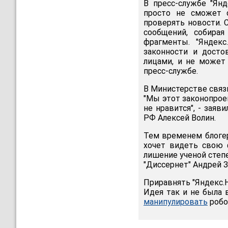
В пресс-службе "Янд
просто не сможет с
проверять новости. 
сообщений, собира
фрагменты. "Яндекс
законности и досто
лицами, и не может
пресс-службе.
В Министерстве связ
"Мы этот законопроек
не нравится", - заяв
РФ Алексей Волин.
Тем временем блогер
хочет видеть свою 
лишение ученой степе
"Диссернет" Андрей З
Приравнять "Яндекс.
Идея так и не была 
манипулировать
робо