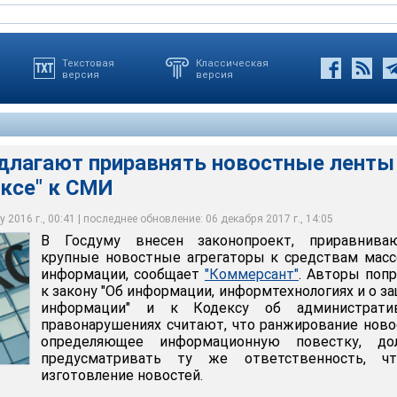
Текстовая
Классическая
версия
версия
длагают приравнять новостные ленты
ексе" к СМИ
т приравнять новостные ленты в Google и "Яндексе" к СМИ
 2016 г., 00:41 | последнее обновление: 06 декабря 2017 г., 14:05
В Госдуму внесен законопроект, приравнива
ксим Блинов
крупные новостные агрегаторы к средствам мас
информации, сообщает
"Коммерсант"
. Авторы поп
к закону "Об информации, информтехнологиях и о з
информации" и к Кодексу об администрати
правонарушениях считают, что ранжирование ново
определяющее информационную повестку, до
предусматривать ту же ответственность, ч
изготовление новостей.