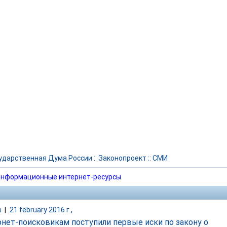
ударственная Дума России
::
Законопроект
::
СМИ
нформационные интернет-ресурсы
и
|
21 february 2016 г.,
рнет-поисковикам поступили первые иски по закону о