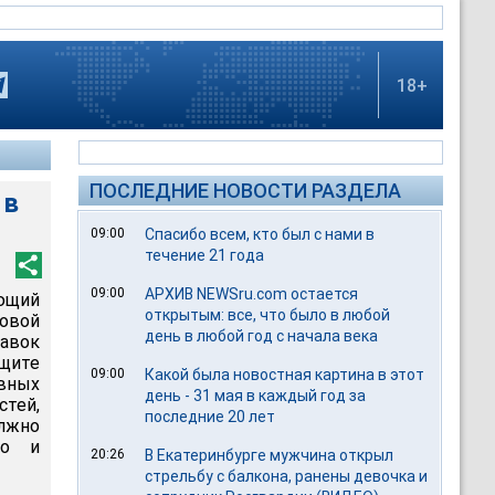
18+
ПОСЛЕДНИЕ НОВОСТИ РАЗДЕЛА
 в
09:00
Спасибо всем, кто был с нами в
течение 21 года
09:00
АРХИВ NEWSru.com остается
ющий
открытым: все, что было в любой
совой
день в любой год с начала века
равок
ащите
09:00
Какой была новостная картина в этот
вных
день - 31 мая в каждый год за
стей,
последние 20 лет
лжно
то и
20:26
В Екатеринбурге мужчина открыл
стрельбу с балкона, ранены девочка и