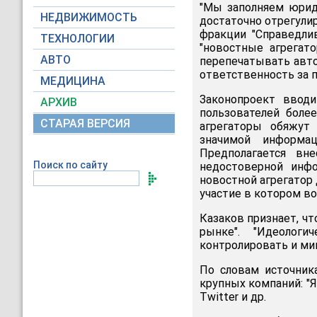
"Мы заполняем юрид
НЕДВИЖИМОСТЬ
достаточно отрегулир
фракции "Справедлив
ТЕХНОЛОГИИ
"новостные агрегат
АВТО
перепечатывать авт
ответственность за п
МЕДИЦИНА
Законопроект ввод
АРХИВ
пользователей боле
СТАРАЯ ВЕРСИЯ
агрегаторы обяжут 
значимой информа
Предполагается вн
Поиск по сайту
недостоверной инфо
новостной агрегатор
участие в котором во
Казаков признает, ч
рынке". "Идеолог
контролировать и мин
По словам источник
крупных компаний: "Янд
Twitter и др.