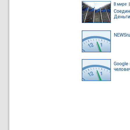
В мире
Соедин
Деньги
NEWSru
Google
челове