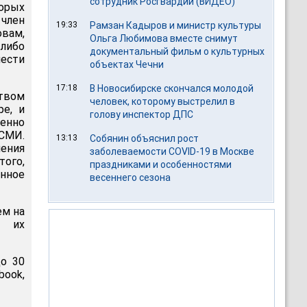
сотрудник Росгвардии (ВИДЕО)
торых
 член
19:33
Рамзан Кадыров и министр культуры
овам,
Ольга Любимова вместе снимут
 либо
документальный фильм о культурных
нести
объектах Чечни
17:18
В Новосибирске скончался молодой
твом
человек, которому выстрелил в
ре, и
голову инспектор ДПС
енно
СМИ.
13:13
Собянин объяснил рост
ения
заболеваемости COVID-19 в Москве
ого,
праздниками и особенностями
анное
весеннего сезона
ем на
ы их
до 30
book,