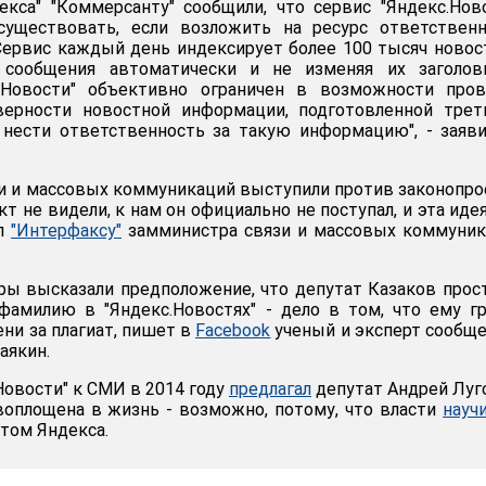
екса" "Коммерсанту" сообщили, что сервис "Яндекс.Нов
уществовать, если возложить на ресурс ответственн
Сервис каждый день индексирует более 100 тысяч ново
я сообщения автоматически и не изменяя их заголов
.Новости" объективно ограничен в возможности пров
верности новостной информации, подготовленной трет
 нести ответственность за такую информацию", - заяв
и и массовых коммуникаций выступили против законопро
т не видели, к нам он официально не поступал, и эта иде
ил
"Интерфаксу"
замминистра связи и массовых коммуник
ы высказали предположение, что депутат Казаков прос
фамилию в "Яндекс.Новостях" - дело в том, что ему г
ни за плагиат, пишет в
Facebook
ученый и эксперт сообщ
аякин.
Новости" к СМИ в 2014 году
предлагал
депутат Андрей Луг
воплощена в жизнь - возможно, потому, что власти
науч
том Яндекса.