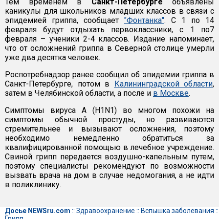
Тем временем в
Санкт-Петербурге
объявлены
каникулы для школьников младших классов в связи с
эпидемией гриппа, сообщает
"Фонтанка"
. С 1 по 14
февраля будут отдыхать первоклассники, с 1 по7
февраля – ученики 2-4 классов. Издание напоминает,
что от осложнений гриппа в Северной столице умерли
уже два десятка человек.
Роспотребнадзор ранее сообщил об эпидемии гриппа в
Санкт-Петербурге, потом в
Калининградской области
,
затем в Челябинской области, а после и
в Москве
.
Симптомы вируса A (H1N1) во многом похожи на
симптомы обычной простуды, но развиваются
стремительнее и вызывают осложнения, поэтому
необходимо немедленно обратиться за
квалифицированной помощью в лечебное учреждение.
Свиной грипп передается воздушно-капельным путем,
поэтому специалисты рекомендуют по возможности
вызвать врача на дом в случае недомогания, а не идти
в поликлинику.
Досье NEWSru.com
::
Здравоохранение
::
Вспышка заболевания
::
Грипп