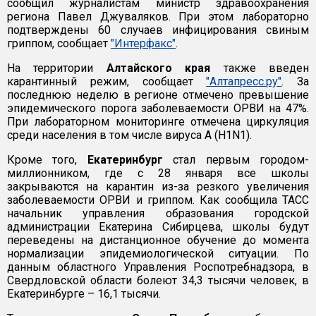
сообщил журналистам министр здравоохранения
региона Павел Джуваляков. При этом лабораторно
подтверждены 60 случаев инфицирования свиным
гриппом, сообщает
"Интерфакс"
.
На территории
Алтайского края
также введен
карантинный режим, сообщает
"Алтапресс.ру"
. За
последнюю неделю в регионе отмечено превышение
эпидемического порога заболеваемости ОРВИ на 47%.
При лабораторном мониторинге отмечена циркуляция
среди населения в том числе вируса A (H1N1).
Кроме того,
Екатеринбург
стал первым городом-
миллионником, где с 28 января все школы
закрываются на карантин из-за резкого увеличения
заболеваемости ОРВИ и гриппом. Как сообщила ТАСС
начальник управления образования городской
администрации Екатерина Сибирцева, школы будут
переведены на дистанционное обучение до момента
нормализации эпидемиологической ситуации. По
данным областного Управления Роспотребнадзора, в
Свердловской области болеют 34,3 тысячи человек, в
Екатеринбурге – 16,1 тысячи.