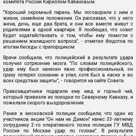
комитета России Кириллом Кабановым.
"Хороший скромный парень. Мы поговорили с ним о
жизни, семейном положении. Он рассказал, что у него
жена, дочь, еще два брата, и они все вместе живут с
родителями в одной квартире. Я пообещал, что совет
будет ходатайствовать о том, чтобы ему помогли с
решением жилищного вопроса", - отметил Федотов по
итогам беседы с прапорщиком.
Врачи сообщили, что полицейский в результате удара
получил сотрясение мозга. "По словам полицейского,
удар ему был нанесен явно профессиональный, он
сразу потерял сознание и упал, хотя был в каске и во
всех средствах защиты", - говорится на сайте Совета.
Правозащитники подарили ему мед и горный чай,
который привезли из поездки по Северному Кавказу, и
пожелали скорого выздоровления.
Ранее в московской полиции сообщили, что один из
участников акции "Он нам не Димон" нанес 33-летнему
сотруднику 2-го оперативного полка полиции ГУ МВД
России по Москве удар по голове". В результате