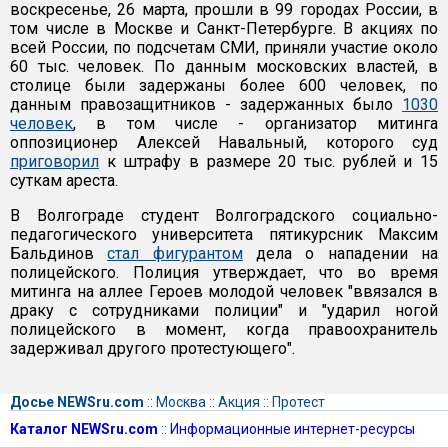
воскресенье, 26 марта, прошли в 99 городах России, в
том числе в Москве и Санкт-Петербурге. В акциях по
всей России, по подсчетам СМИ, приняли участие около
60 тыс. человек. По данным московских властей, в
столице были задержаны более 600 человек, по
данным правозащитников - задержанных было
1030
человек
, в том числе - организатор митинга
оппозиционер Алексей Навальный, которого суд
приговорил
к штрафу в размере 20 тыс. рублей и 15
суткам ареста.
В Волгограде студент Волгоградского социально-
педагогического университета пятикурсник Максим
Бальдинов
стал фигурантом
дела о нападении на
полицейского. Полиция утверждает, что во время
митинга на аллее Героев молодой человек "ввязался в
драку с сотрудниками полиции" и "ударил ногой
полицейского в момент, когда правоохранитель
задерживал другого протестующего".
Досье NEWSru.com
::
Москва
::
Акция
::
Протест
Каталог NEWSru.com
::
Информационные интернет-ресурсы