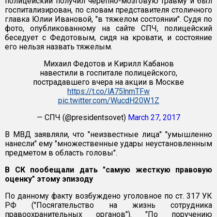
полицейский получил черепно-мозговую травму и был
госпитализирован, по словам представителя столичного
главка Юлии Ивановой, "в тяжелом состоянии". Судя по
фото, опубликованному на сайте СПЧ, полицейский
беседует с Федотовым, сидя на кровати, и состояние
его нельзя назвать тяжелым.
Михаил Федотов и Кирилл Кабанов
навестили в госпитале полицейского,
пострадавшего вчера на акции в Москве
https://t.co/lA75lnmTFw
pic.twitter.com/WucdH20W1Z
— СПЧ (@presidentsovet)
March 27, 2017
В МВД заявляли, что "неизвестные лица" "умышленно
нанесли" ему "множественные удары неустановленным
предметом в область головы".
В СК пообещали дать "самую жесткую правовую
оценку" этому эпизоду
По данному факту возбуждено уголовное по ст. 317 УК
РФ ("Посягательство на жизнь сотрудника
правоохранительных органов"). "По поручению