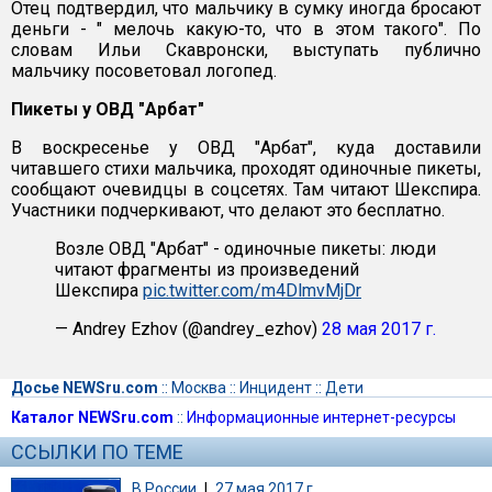
Отец подтвердил, что мальчику в сумку иногда бросают
деньги - " мелочь какую-то, что в этом такого". По
словам Ильи Скавронски, выступать публично
мальчику посоветовал логопед.
Пикеты у ОВД "Арбат"
В воскресенье у ОВД "Арбат", куда доставили
читавшего стихи мальчика, проходят одиночные пикеты,
сообщают очевидцы в соцсетях. Там читают Шекспира.
Участники подчеркивают, что делают это бесплатно.
Возле ОВД "Арбат" - одиночные пикеты: люди
читают фрагменты из произведений
Шекспира
pic.twitter.com/m4DlmvMjDr
— Andrey Ezhov (@andrey_ezhov)
28 мая 2017 г.
Досье NEWSru.com
::
Москва
::
Инцидент
::
Дети
Каталог NEWSru.com
::
Информационные интернет-ресурсы
ССЫЛКИ ПО ТЕМЕ
В России
|
27 мая 2017 г.,