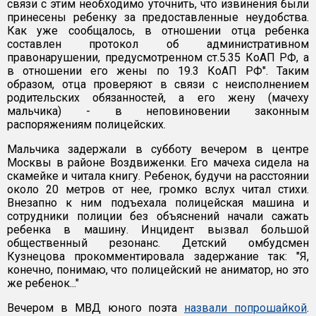
связи с этим необходимо уточнить, что извинения были
принесены ребенку за предоставленные неудобства.
Как уже сообщалось, в отношении отца ребенка
составлен протокол об административном
правонарушении, предусмотренном ст.5.35 КоАП РФ, а
в отношении его жены по 19.3 КоАП РФ". Таким
образом, отца проверяют в связи с неисполнением
родительских обязанностей, а его жену (мачеху
мальчика) - в неповиновении законным
распоряжениям полицейских.
Мальчика задержали в субботу вечером в центре
Москвы в районе Воздвиженки. Его мачеха сидела на
скамейке и читала книгу. Ребенок, будучи на расстоянии
около 20 метров от нее, громко вслух читал стихи.
Внезапно к ним подъехала полицейская машина и
сотрудники полиции без объяснений начали сажать
ребенка в машину. Инцидент вызвал большой
общественный резонанс. Детский омбудсмен
Кузнецова прокомментировала задержание так: "Я,
конечно, понимаю, что полицейский не аниматор, но это
же ребенок..."
Вечером в МВД юного поэта
назвали попрошайкой
.