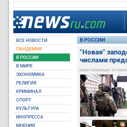
В РОССИИ
ВСЕ НОВОСТИ
ПАНДЕМИЯ
"Новая" запо
Только за нынешню
В РОССИИ
числами пред
десятков террорист
"Новая" заподозри
а днем ранее спецс
В МИРЕ
терактов
разных регионах ст
время публикации: 29 апреля 
ЭКОНОМИКА
©РИА Новости / ЦО
НАК
РЕЛИГИЯ
КРИМИНАЛ
СПОРТ
КУЛЬТУРА
ИНОПРЕССА
МНЕНИЯ