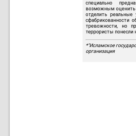
специально предна
возможным оценить н
отделить реальные 
сфабрикованности об
тревожности, но п
террористы понесли н
*"Исламское государс
организация