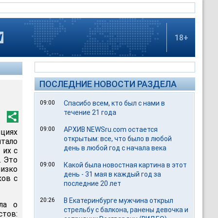
18+
ПОСЛЕДНИЕ НОВОСТИ РАЗДЕЛА
09:00
Спасибо всем, кто был с нами в
течение 21 года
09:00
АРХИВ NEWSru.com остается
циях
открытым: все, что было в любой
итало
день в любой год с начала века
 их с
. Это
09:00
Какой была новостная картина в этот
низко
день - 31 мая в каждый год за
ков с
последние 20 лет
20:26
В Екатеринбурге мужчина открыл
ла о
стрельбу с балкона, ранены девочка и
стов: