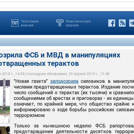
Текстовая
Классическая
версия
версия
дозрила ФСБ и МВД в манипуляциях
ю неделю ФСБ рапортовала о предотвращении деятельности
отвращенных терактов
ов: 20 пособников "Исламского государства"* пойманы на Ямале,
ла ФСБ и МВД в манипуляциях числами предотвращенных
лужба отчиталась о поимке еще 26 боевиков за четыре дня в
раны
2018 г., 14:00 | последнее обновление: 29 апреля 2018 г., 15:48
"Новая газета"
заподозрила
силовиков в манипуля
С ФСБ РФ
числами предотвращенных терактов. Издание посч
число сообщений о терактах (их тысячи) и сравнило
сообщениями об арестах и приговорах - их единицы
означает, по крайней мере, что общество крайне 
информировано о ходе борьбы российских силови
терроризмом.
Только за нынешнюю неделю ФСБ рапортова
предотвращении деятельности десятков террори