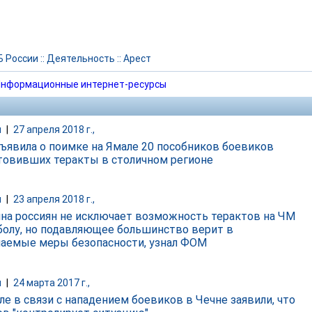
 России
::
Деятельность
::
Арест
нформационные интернет-ресурсы
и
|
27 апреля 2018 г.,
ъявила о поимке на Ямале 20 пособников боевиков
отовивших теракты в столичном регионе
и
|
23 апреля 2018 г.,
на россиян не исключает возможность терактов на ЧМ
болу, но подавляющее большинство верит в
аемые меры безопасности, узнал ФОМ
и
|
24 марта 2017 г.,
ле в связи с нападением боевиков в Чечне заявили, что