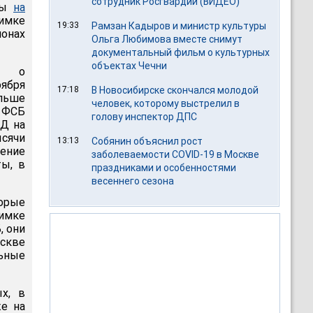
сотрудник Росгвардии (ВИДЕО)
аны
на
имке
19:33
Рамзан Кадыров и министр культуры
онах
Ольга Любимова вместе снимут
документальный фильм о культурных
объектах Чечни
ий о
оября
17:18
В Новосибирске скончался молодой
альше
человек, которому выстрелил в
т ФСБ
голову инспектор ДПС
ВД на
ысячи
13:13
Собянин объяснил рост
ение
заболеваемости COVID-19 в Москве
ты, в
праздниками и особенностями
весеннего сезона
торые
оимке
, они
оскве
ьные
х, в
е на