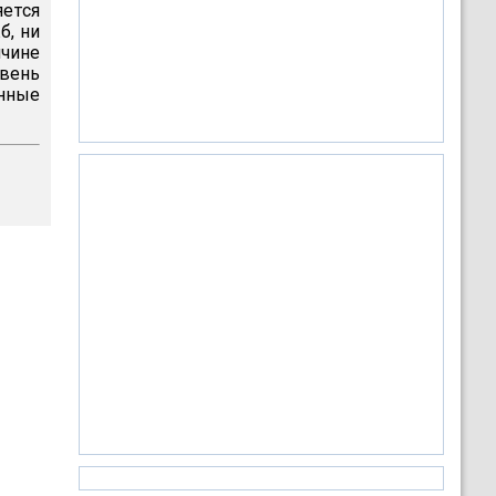
ется
б, ни
чине
овень
нные