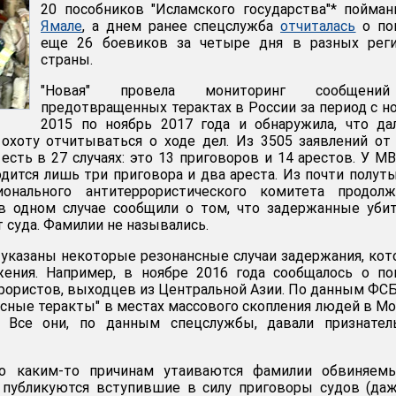
20 пособников "Исламского государства"* пойм
Ямале
, а днем ранее спецслужба
отчиталась
о по
еще 26 боевиков за четыре дня в разных реги
страны.
"Новая" провела мониторинг сообщен
предотвращенных терактах в России за период с н
2015 по ноябрь 2017 года и обнаружила, что д
охоту отчитываться о ходе дел. Из 3505 заявлений о
есть в 27 случаях: это 13 приговоров и 14 арестов. У М
одится лишь три приговора и два ареста. Из почти полут
онального антитеррористического комитета продолж
 в одном случае сообщили о том, что задержанные уби
т суда. Фамилии не назывались.
 указаны некоторые резонансные случаи задержания, ко
жения. Например, в ноябре 2016 года сообщалось о п
ррористов, выходцев из Центральной Азии. По данным ФСБ
нсные теракты" в местах массового скопления людей в М
. Все они, по данным спецслужбы, давали признател
по каким-то причинам утаиваются фамилии обвиняемы
публикуются вступившие в силу приговоры судов (даж