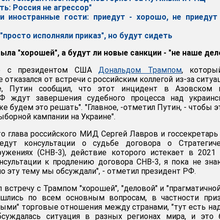
ть: Россия не агрессор"
и иностранные гости: приедут - хорошо, не приедут 
"просто исполняли приказ", но будут сидеть
ыла "хорошей", а будут ли новые санкции - "не наше дел
ре с президентом США
Дональдом Трампом
, которы
отказался от встречи с российским коллегой из-за ситуа
е, Путин сообщил, что этот инцидент в Азовском 
РФ ждут завершения судебного процесса над украинс
же будем это решать". "Главное, -отметил Путин, - чтобы э
ыборной кампании на Украине".
то глава российского МИД Сергей Лавров и госсекретар
дут консультации о судьбе договора о Стратегиче
ужениях (СНВ-3), действие которого истекает в 2021 
нсультации к продлению договора СНВ-3, я пока не зна
но эту тему мы обсуждали", - отметил президент РФ.
 встречу с Трампом "хорошей", "деловой" и "прагматичной
ошлись по всем основным вопросам, в частности приз
ыми" торговые отношения между странами, "тут есть на
бсуждалась ситуация в разных регионах мира, и это 