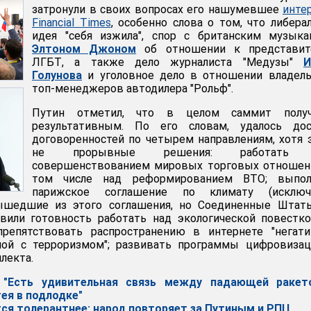
затронули в своих вопросах его нашумевшее
инте
Financial Times
, особенно слова о том, что либера
идея "себя изжила", спор с британским музыка
Элтоном Джоном
об отношении к представит
ЛГБТ, а также дело журналиста "Медузы"
И
Голунова
и уголовное дело в отношении владель
топ-менеджеров автодилера "Рольф".
Путин отметил, что в целом саммит получ
результативным. По его словам, удалось дос
договоренностей по четырем направлениям, хотя 
не прорывные решения: работать 
совершенствованием мировых торговых отношени
том числе над реформированием ВТО; выпол
парижское соглашение по климату (исключ
ышедшие из этого соглашения, но Соединенные Штаты
явили готовность работать над экологической повестк
препятствовать распространению в интернете "негати
ной с терроризмом"; развивать программы цифровизац
лекта.
 "Есть удивительная связь между падающей ракет
ея в подлодке"
тся толерантнее: народ повторяет за Путиным и РПЦ