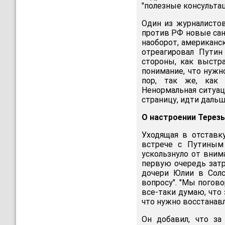
"полезные консультац
Один из журналисто
против РФ новые санк
наоборот, американск
отреагировал Путин
стороны, как выстр
понимание, что нужн
пор, так же, как 
Ненормальная ситуаци
страницу, идти дальш
О настроении Терез
Уходящая в отставк
встрече с Путиным
ускользнуло от вним
первую очередь зат
дочери Юлии в Солс
вопросу". "Мы погово
все-таки думаю, что
что нужно восстанав
Он добавил, что з