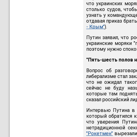
что украинских моря
столько судов, чтоб
узнать у командующе
отдавая приказ брать
- Крым"
).
Путин заявил, что р
украинские моряки "п
поэтому нужно спокой
"Пять-шесть полов н
Вопрос об разговор
либерализме стал за
что не ожидал таког
сейчас не буду наз
которые там подняты
сказал российский ли
Интервью Путина в 
который обратился 
что уверения Пути
нетрадиционной сек
"Рокетмен"
вырезали 