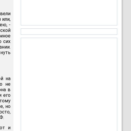
ввели
 или,
ею, -
ской
имное
о сих
нии.
рнуть
эй на
о не
она в
 его
этому
е, но
осто,
Ф.
ют и