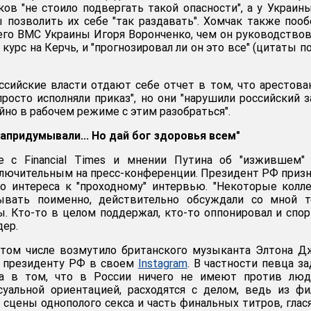
ков "не стоило подвергать такой опасности", а у Украин
ы позволить их себе "так раздавать". Хомчак также поо
го ВМС Украины Игоря Воронченко, чем он руководствов
 курс на Керчь, и "прогнозировал ли он это все" (цитаты п
оссийские власти отдают себе отчет в том, что арестов
росто исполняли приказ", но они "нарушили российский з
но в рабочем режиме с этим разобраться".
апридумывали... Но дай бог здоровья всем"
е с Financial Times и мнении Путина об "изжившем" 
ключительным на пресс-конференции. Президент РФ призн
о интереса к "проходному" интервью. "Некоторые колле
ывать поименно, действительно обсуждали со мной т
. Кто-то в целом поддержал, кто-то оппонировал и спори
дер.
том числе возмутило британского музыканта Элтона Д
к президенту РФ в своем
Instagram
. В частности певца за
на в том, что в России ничего не имеют против люд
суальной ориентацией, расходятся с делом, ведь из ф
сцены однополого секса и часть финальных титров, глас