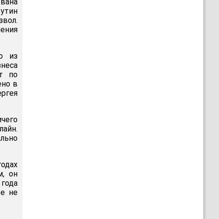
вана
Путин
звол.
ения
о из
знеса
т по
ено в
ергея
ичего
лайн.
ельно
годах
м, он
 года
же не