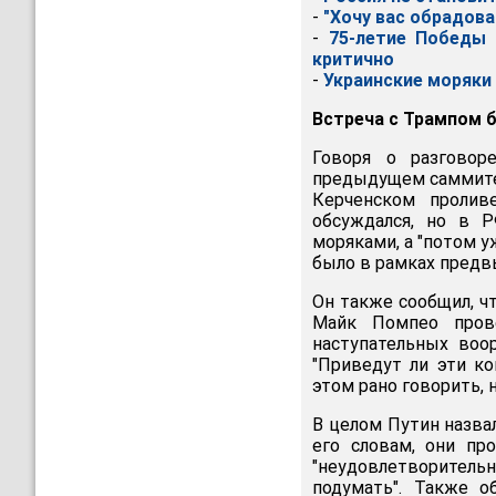
-
"Хочу вас обрадова
-
75-летие Победы 
критично
-
Украинские моряки 
Встреча с Трампом б
Говоря о разгово
предыдущем саммите 
Керченском пролив
обсуждался, но в 
моряками, а "потом у
было в рамках предв
Он также сообщил, ч
Майк Помпео прове
наступательных воор
"Приведут ли эти ко
этом рано говорить, 
В целом Путин назвал
его словам, они пр
"неудовлетворительн
подумать". Также о