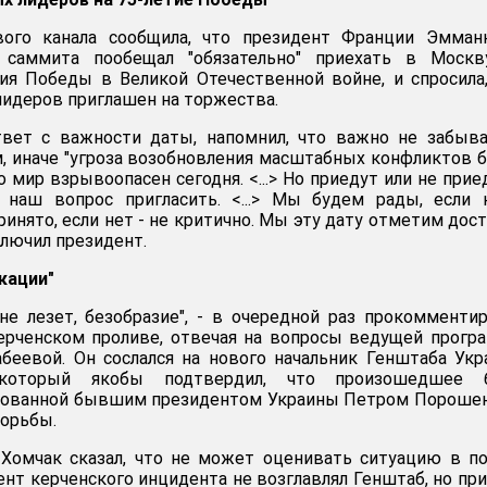
вого канала сообщила, что президент Франции Эмман
 саммита пообещал "обязательно" приехать в Москв
ия Победы в Великой Отечественной войне, и спросила
лидеров приглашен на торжества.
твет с важности даты, напомнил, что важно не забыв
, иначе "угроза возобновления масштабных конфликтов 
о мир взрывоопасен сегодня. <...> Но приедут или не приед
 наш вопрос пригласить. <...> Мы будем рады, если 
инято, если нет - не критично. Мы эту дату отметим дос
аключил президент.
кации"
не лезет, безобразие", - в очередной раз прокомменти
ерченском проливе, отвечая на вопросы ведущей прог
абеевой. Он сослался на нового начальник Генштаба Ук
 который якобы подтвердил, что произошедшее 
изованной бывшим президентом Украины Петром Пороше
орьбы.
 Хомчак сказал, что не может оценивать ситуацию в п
ент керченского инцидента не возглавлял Генштаб, но при