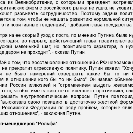
еса из Великобритании, с которыми президент встреча
британских фирм с российского рынка не ушла, не уходит,
 хочет развивать сотрудничество. Поэтому задача поли
ется в том, чтобы не мешать развитию нормальной ситу
 эти позитивные тенденции", - добавил глава государства.
тря на ее скорый уход с поста, по мнению Путина, была н
 сегодня, во-первых, действующий глава правительства
ускай маленький шаг, но позитивного характера, в н
а даром не проходит", - сказал Путин.
эй о том, что восстановление отношений с РФ невозмож
 не прекратит агрессивную политику, Путин заявил: "Хоч
 и не было намерений совершать какие бы то ни 
я в отношении кого бы то ни было". Он назвал обвине
нии России иллюзией и "стремлением выдать желаемо
 того, чтобы иметь какого-то внешнего противника, на
 решать внутриполитические вопросы. Путин повторил
 "высказала свою позицию в достаточно жесткой форме
 Российской Федерации по ряду проблем, которые явл
их отношениях", - заключил Путин.
топ-менеджеров "Рольфа"