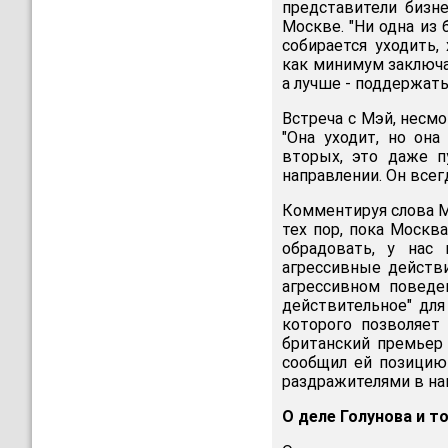
представители бизн
Москве. "Ни одна из 
собирается уходить,
как минимум заключа
а лучше - поддержать
Встреча с Мэй, несмо
"Она уходит, но она
вторых, это даже п
направлении. Он всегд
Комментируя слова М
тех пор, пока Москва
обрадовать, у нас
агрессивные действи
агрессивном поведе
действительное" для
которого позволяет
британский премьер
сообщил ей позицию
раздражителями в наш
О деле Голунова и 