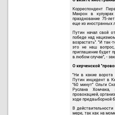
Корреспондент Пер
Макрон в кулуарах
празднование 75-лет
еще из иностранных 
Путин начал свой о
победе над нацизмом
возрастать". "И так-т
это не наш вопрос,
приглашение будет пр
в любом случае", - з
О керченской "прово
"Ни в какие ворота 
Путин инцидент в К
"60 минут" Ольги Ск
Руслана Хомчака,
провокацией, орган
ходе предвыборной б
В действительности
мере, так как на мом