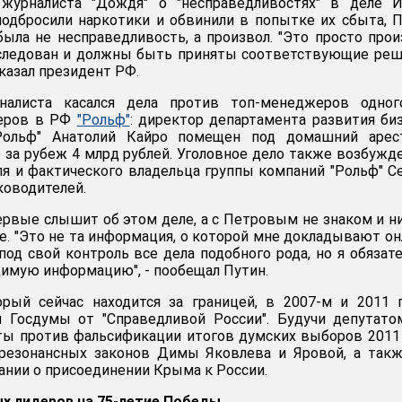
журналиста "Дождя" о "несправедливостях" в деле И
подбросили наркотики и обвинили в попытке их сбыта, 
была не несправедливость, а произвол. "Это просто прои
следован и должны быть приняты соответствующие реш
сказал президент РФ.
налиста касался дела против топ-менеджеров одног
леров в РФ
"Рольф"
: директор департамента развития би
Рольф" Анатолий Кайро помещен под домашний арес
за рубеж 4 млрд рублей. Уголовное дело также возбужд
я и фактического владельца группы компаний "Рольф" С
ководителей.
первые слышит об этом деле, а с Петровым не знаком и н
се. "Это не та информация, о которой мне докладывают он
ь под свой контроль все дела подобного рода, но я обязат
имую информацию", - пообещал Путин.
орый сейчас находится за границей, в 2007-м и 2011 
м Госдумы от "Справедливой России". Будучи депутато
ты против фальсификации итогов думских выборов 2011
 резонансных законов Димы Яковлева и Яровой, а так
ании о присоединении Крыма к России.
ых лидеров на 75-летие Победы