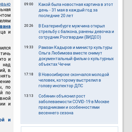
рвью
09:00
Какой была новостная картина в этот
льная
день - 31 мая в каждый год за
нтом
последние 20 лет
елям
вана
20:26
В Екатеринбурге мужчина открыл
ца и
стрельбу с балкона, ранены девочка и
сотрудник Росгвардии (ВИДЕО)
ился
19:33
Рамзан Кадыров и министр культуры
тичь
Ольга Любимова вместе снимут
это и
документальный фильм о культурных
над
объектах Чечни
й, в
17:18
В Новосибирске скончался молодой
нять
человек, которому выстрелил в
ение
голову инспектор ДПС
, по
ой по
13:13
Собянин объяснил рост
вной
заболеваемости COVID-19 в Москве
ии и
праздниками и особенностями
весеннего сезона
ой и