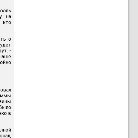
юэль
у на
, кто
ать о
будет
ут, -
наше
тойно
ровал
раммы
раины
было
нко в
олной
знал,