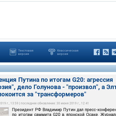
Текстовая
Классическая
версия
версия
мир Путин дал пресс-конференцию по итогам саммита G20 в
идента России
идента России
нция Путина по итогам G20: агрессия
зия", дело Голунова - "произвол", а Эл
покоится за "трансформеров"
19 г., 13:59 | последнее обновление: 30 июня 2019 г., 12:41
Президент РФ Владимир Путин дал пресс-конфер
по итогам саммита G20 в японской Осаке. Журна