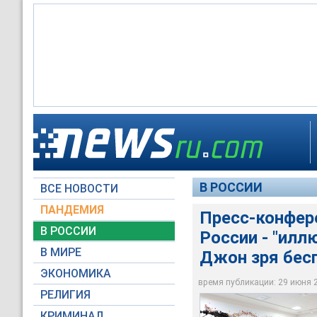
Президент РФ Влади
японской Осаке
Владимир Путин
В РОССИИ
ВСЕ НОВОСТИ
Пресс-служба През
Пресс-служба През
ПАНДЕМИЯ
Пресс-конфере
В РОССИИ
России - "иллю
В МИРЕ
Джон зря бес
ЭКОНОМИКА
время публикации: 29 июня 20
РЕЛИГИЯ
КРИМИНАЛ