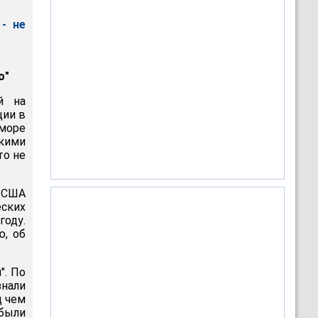
- не
о"
й на
ции в
море
кими
то не
ь США
ских
году.
ю, об
". По
нали
д чем
были