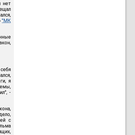
ы нет
бещал
ался,
о
"МК
анные
акон,
себя
ался,
ги, я
емы,
л", -
жона,
дело,
ей с
ильма
ящих,