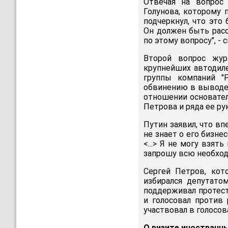
Отвечая на вопрос 
Голунова, которому 
подчеркнул, что это 
Он должен быть рас
по этому вопросу", - 
Второй вопрос жур
крупнейших автоди
группы компаний "
обвинению в выводе 
отношении основател
Петрова и ряда ее ру
Путин заявил, что в
не знает о его бизне
<...> Я не могу взят
запрошу всю необход
Сергей Петров, кот
избирался депутато
поддерживал протес
и голосовал против
участвовал в голосов
О визите иностранн