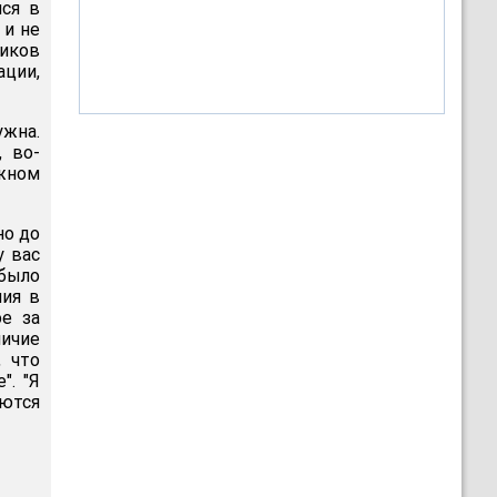
лся в
 и не
тиков
ации,
ужна.
, во-
ужном
но до
у вас
было
ния в
е за
личие
, что
". "Я
яются