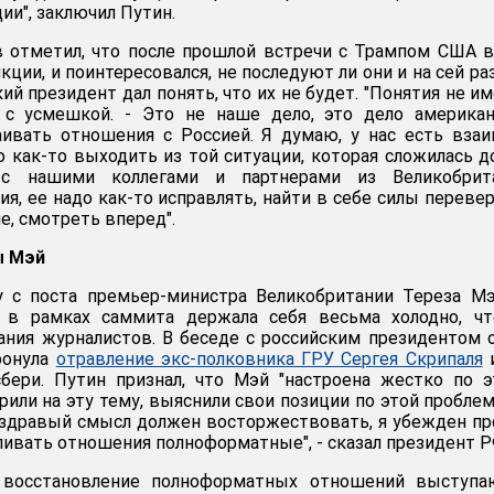
ии", заключил Путин.
в отметил, что после прошлой встречи с Трампом США 
ции, и поинтересовался, не последуют ли они и на сей раз
ий президент дал понять, что их не будет. "Понятия не им
 с усмешкой. - Это не наше дело, это дело американ
аивать отношения с Россией. Я думаю, у нас есть вза
о как-то выходить из той ситуации, которая сложилась д
с нашими коллегами и партнерами из Великобрита
я, ее надо как-то исправлять, найти в себе силы переве
е, смотреть вперед".
ы Мэй
у с поста премьер-министра Великобритании Тереза М
 в рамках саммита держала себя весьма холодно, чт
ания журналистов. В беседе с российским президентом 
ронула
отравление экс-полковника ГРУ Сергея Скрипаля
и
бери. Путин признал, что Мэй "настроена жестко по 
рили на эту тему, выяснили свои позиции по этой проблем
 здравый смысл должен восторжествовать, я убежден пр
ливать отношения полноформатные", - сказал президент Р
а восстановление полноформатных отношений выступа