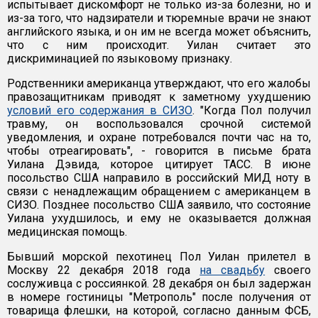
испытывает дискомфорт не только из-за болезни, но и
из-за того, что надзиратели и тюремные врачи не знают
английского языка, и он им не всегда может объяснить,
что с ним происходит. Уилан считает это
дискриминацией по языковому признаку.
Родственники американца утверждают, что его жалобы
правозащитникам приводят к заметному ухудшению
условий его содержания в СИЗО
. "Когда Пол получил
травму, он воспользовался срочной системой
уведомления, и охране потребовался почти час на то,
чтобы отреагировать", - говорится в письме брата
Уилана Дэвида, которое цитирует ТАСС. В июне
посольство США направило в российский МИД ноту в
связи с ненадлежащим обращением с американцем в
СИЗО. Позднее посольство США заявило, что состояние
Уилана ухудшилось, и ему не оказывается должная
медицинская помощь.
Бывший морской пехотинец Пол Уилан прилетел в
Москву 22 декабря 2018 года
на свадьбу
своего
сослуживца с россиянкой. 28 декабря он был задержан
в номере гостиницы "Метрополь" после получения от
товарища флешки, на которой, согласно данным ФСБ,