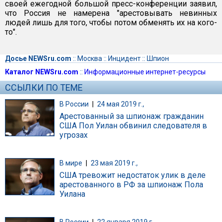
своей ежегодной большой пресс-конференции заявил,
что Россия не намерена "арестовывать невинных
людей лишь для того, чтобы потом обменять их на кого-
то".
Досье NEWSru.com
::
Москва
::
Инцидент
::
Шпион
Каталог NEWSru.com
::
Информационные интернет-ресурсы
ССЫЛКИ ПО ТЕМЕ
В России
|
24 мая 2019 г.,
Арестованный за шпионаж гражданин
США Пол Уилан обвинил следователя в
угрозах
В мире
|
23 мая 2019 г.,
США тревожит недостаток улик в деле
арестованного в РФ за шпионаж Пола
Уилана