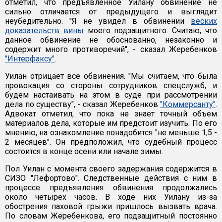
отметил, что предъявленное Уилану обвинение не
сильно отличается от предыдущего и выглядит
неубедительно. "Я не увидел в обвинении
веских
доказательств вины
моего подзащитного. Считаю, что
данное обвинение не обоснованно, незаконно и
содержит много противоречий", - сказал Жеребенков
"Интерфаксу"
.
Уилан отрицает все обвинения. "Мы считаем, что была
провокация со стороны сотрудников спецслужб, и
будем настаивать на этом в суде при рассмотрении
дела по существу", - сказал Жеребенков
"Коммерсанту"
.
Адвокат отметил, что пока не знает точный объем
материалов дела, которые им предстоит изучить. По его
мнению, на ознакомление понадобится "не меньше 1,5 -
2 месяцев". Он предположил, что судебный процесс
состоится в конце осени или начале зимы.
Пол Уилан с момента своего задержания содержится в
СИЗО "Лефортово". Следственные действия с ним в
процессе предъявления обвинения продолжались
около четырех часов. В ходе них Уилану из-за
обострения паховой грыжи пришлось вызвать врача.
По словам Жеребенкова, его подзащитный постоянно