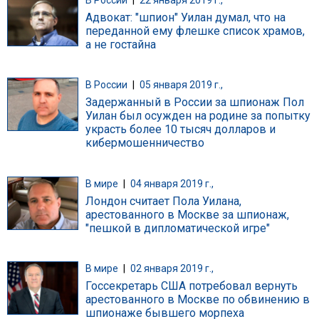
В России
|
22 января 2019 г.,
Адвокат: "шпион" Уилан думал, что на
переданной ему флешке список храмов,
а не гостайна
В России
|
05 января 2019 г.,
Задержанный в России за шпионаж Пол
Уилан был осужден на родине за попытку
украсть более 10 тысяч долларов и
кибермошенничество
В мире
|
04 января 2019 г.,
Лондон считает Пола Уилана,
арестованного в Москве за шпионаж,
"пешкой в дипломатической игре"
В мире
|
02 января 2019 г.,
Госсекретарь США потребовал вернуть
арестованного в Москве по обвинению в
шпионаже бывшего морпеха