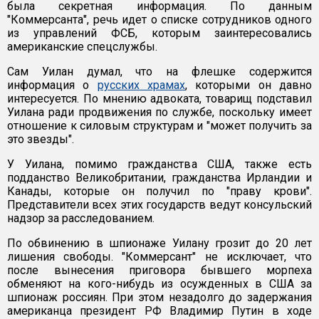
была секретная информация. По данным
"Коммерсанта", речь идет о списке сотрудников одного
из управлений ФСБ, которым заинтересовались
американские спецслужбы.
Сам Уилан думал, что на флешке содержится
информация о
русских храмах
, которыми он давно
интересуется. По мнению адвоката, товарищ подставил
Уилана ради продвижения по службе, поскольку имеет
отношение к силовым структурам и "может получить за
это звезды".
У Уилана, помимо гражданства США, также есть
подданство Великобритании, гражданства Ирландии и
Канады, которые он получил по "праву крови".
Представители всех этих государств ведут консульский
надзор за расследованием.
По обвинению в шпионаже Уилану грозит до 20 лет
лишения свободы. "Коммерсант" не исключает, что
после вынесения приговора бывшего морпеха
обменяют на кого-нибудь из осужденных в США за
шпионаж россиян. При этом незадолго до задержания
американца президент РФ Владимир Путин в ходе