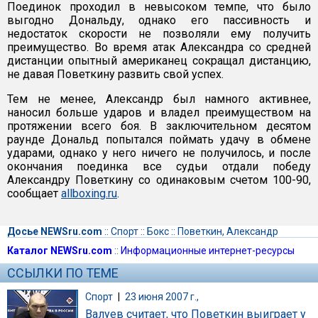
Поединок проходил в невысоком темпе, что было
выгодно Дональду, однако его пассивность и
недостаток скорости не позволяли ему получить
преимущество. Во время атак Александра со средней
дистанции опытный американец сокращал дистанцию,
не давая Поветкину развить свой успех.
Тем не менее, Александр был намного активнее,
наносил больше ударов и владел преимуществом на
протяжении всего боя. В заключительном десятом
раунде Дональд попытался поймать удачу в обмене
ударами, однако у него ничего не получилось, и после
окончания поединка все судьи отдали победу
Александру Поветкину со одинаковым счетом 100-90,
сообщает
allboxing.ru
.
Досье NEWSru.com
::
Спорт
::
Бокс
::
Поветкин, Александр
Каталог NEWSru.com
::
Информационные интернет-ресурсы
ССЫЛКИ ПО ТЕМЕ
Спорт
|
23 июня 2007 г.,
Валуев считает, что Поветкин выиграет у