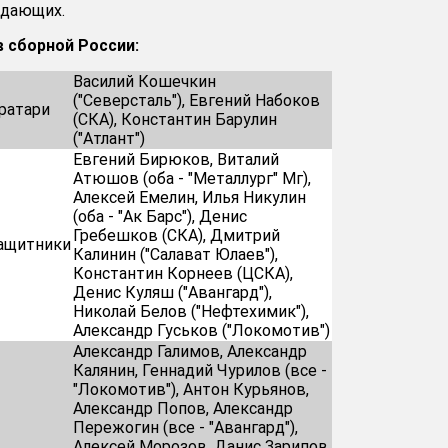
адающих.
 сборной России:
Василий Кошечкин
("Северсталь"), Евгений Набоков
ратари
(СКА), Константин Барулин
("Атлант")
Евгений Бирюков, Виталий
Атюшов (оба - "Металлург" Мг),
Алексей Емелин, Илья Никулин
(оба - "Ак Барс"), Денис
Гребешков (СКА), Дмитрий
ащитники
Калинин ("Салават Юлаев"),
Константин Корнеев (ЦСКА),
Денис Куляш ("Авангард"),
Николай Белов ("Нефтехимик"),
Александр Гуськов ("Локомотив")
Александр Галимов, Александр
Калянин, Геннадий Чурилов (все -
"Локомотив"), Антон Курьянов,
Александр Попов, Александр
Пережогин (все - "Авангард"),
Алексей Морозов, Данис Зарипов