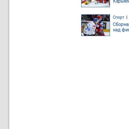
Карьял
Спорт
|
Сборна
над фи