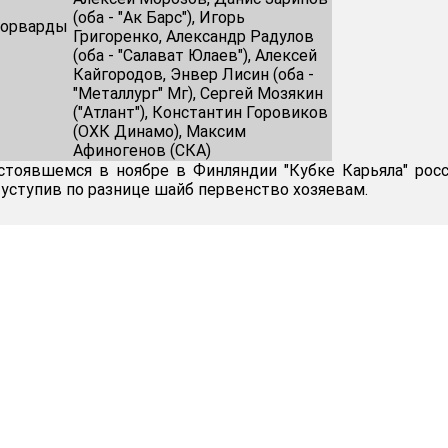
(оба - "Ак Барс"), Игорь
орварды
Григоренко, Александр Радулов
(оба - "Салават Юлаев"), Алексей
Кайгородов, Энвер Лисин (оба -
"Металлург" Мг), Сергей Мозякин
("Атлант"), Константин Горовиков
(ОХК Динамо), Максим
Афиногенов (СКА)
стоявшемся в ноябре в Финляндии "Кубке Карьяла" рос
 уступив по разнице шайб первенство хозяевам.