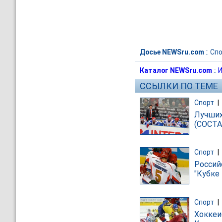
Досье NEWSru.com
::
Спо
Каталог NEWSru.com
::
И
ССЫЛКИ ПО ТЕМЕ
Спорт
|
Лучших
(СОСТ
Спорт
|
Россий
"Кубке
Спорт
|
Хоккеи