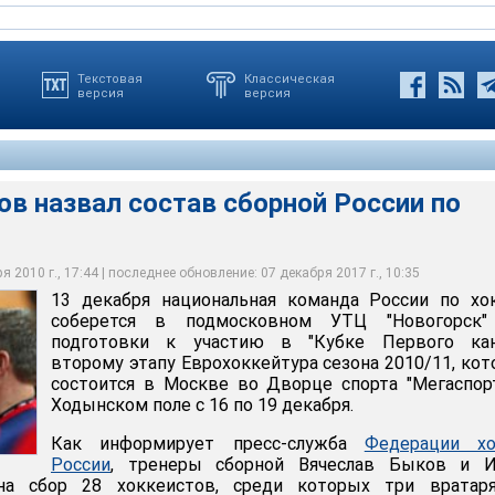
Текстовая
Классическая
версия
версия
в назвал состав сборной России по
вал состав сборной России по хоккею
 2010 г., 17:44 | последнее обновление: 07 декабря 2017 г., 10:35
13 декабря национальная команда России по хо
соберется в подмосковном УТЦ "Новогорск"
подготовки к участию в "Кубке Первого кана
второму этапу Еврохоккейтура сезона 2010/11, ко
состоится в Москве во Дворце спорта "Мегаспор
Ходынском поле с 16 по 19 декабря.
Как информирует пресс-служба
Федерации хо
России
, тренеры сборной Вячеслав Быков и И
на сбор 28 хоккеистов, среди которых три вратаря