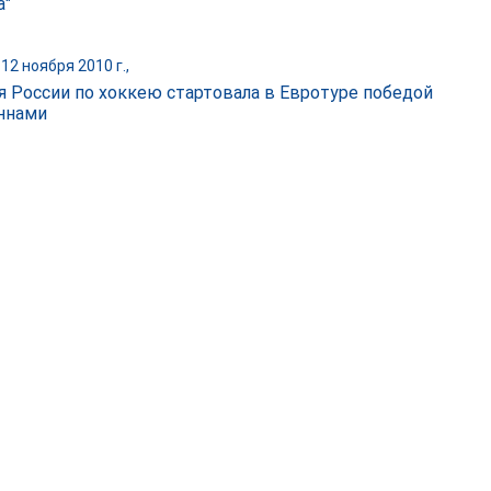
а"
12 ноября 2010 г.,
я России по хоккею стартовала в Евротуре победой
ннами