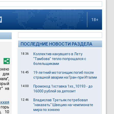
18+
ПОСЛЕДНИЕ НОВОСТИ РАЗДЕЛА
18:36
Коллектив канувшего в Лету
"Тамбова" тепло попрощался с
болельщиками
ккею
16:45
19-летний мотогонщик погиб после
 для
страшной аварии на Гран-при Италии
ла",
торый
14:00
Промокод 1хставка 1xs_10193 - до
т" на
16000 рублей за депозит
12:46
Владислав Третьяк потребовал
ккея
"наказать" Швецию на чемпионате
горь
мира по хоккею
, 10