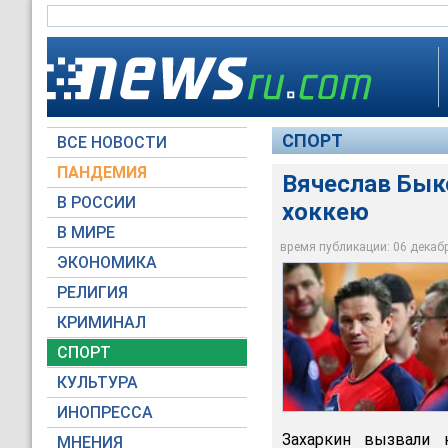
СПОРТ
ВСЕ НОВОСТИ
ПАНДЕМИЯ
Вячеслав Быко
В РОССИИ
хоккею
В МИРЕ
Вячеслав Быков наз
время публикации: 06 декабря
ЭКОНОМИКА
www.fhr.ru
РЕЛИГИЯ
КРИМИНАЛ
СПОРТ
КУЛЬТУРА
ИНОПРЕССА
Захаркин вызвали 
МНЕНИЯ