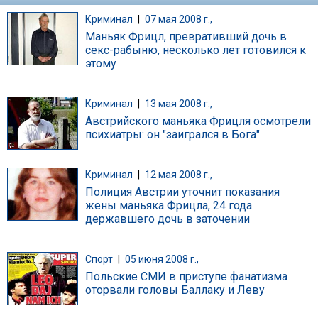
Криминал
|
07 мая 2008 г.,
Маньяк Фрицл, превративший дочь в
секс-рабыню, несколько лет готовился к
этому
Криминал
|
13 мая 2008 г.,
Австрийского маньяка Фрицля осмотрели
психиатры: он "заигрался в Бога"
Криминал
|
12 мая 2008 г.,
Полиция Австрии уточнит показания
жены маньяка Фрицла, 24 года
державшего дочь в заточении
Спорт
|
05 июня 2008 г.,
Польские СМИ в приступе фанатизма
оторвали головы Баллаку и Леву