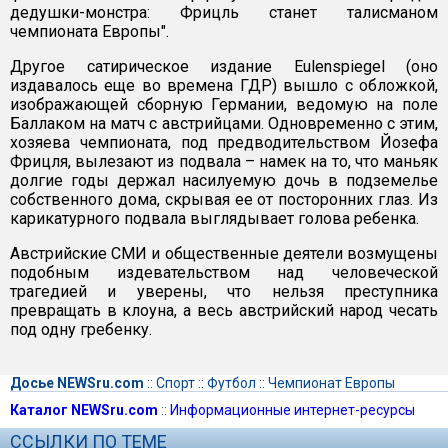
дедушки-монстра: Фрицль станет талисманом
чемпионата Европы".
Другое сатирическое издание Eulenspiegel (оно
издавалось еще во времена ГДР) вышло с обложкой,
изображающей сборную Германии, ведомую на поле
Баллаком на матч с австрийцами. Одновременно с этим,
хозяева чемпионата, под предводительством Йозефа
Фрицля, вылезают из подвала – намек на то, что маньяк
долгие годы держал насилуемую дочь в подземелье
собственного дома, скрывая ее от посторонних глаз. Из
карикатурного подвала выглядывает голова ребенка.
Австрийские СМИ и общественные деятели возмущены
подобным издевательством над человеческой
трагедией и уверены, что нельзя преступника
превращать в клоуна, а весь австрийский народ чесать
под одну гребенку.
Досье NEWSru.com
::
Спорт
::
Футбол
::
Чемпионат Европы
Каталог NEWSru.com
::
Информационные интернет-ресурсы
ССЫЛКИ ПО ТЕМЕ