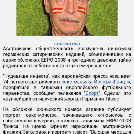
titanic-magazin.de
Австрийская общественность возмущена цинизмом
германских сатирических изданий, объединивших на
своих обложках ЕВРО-2008 и трагедиею девочки, тайно
родившей от собственного отца семерых детей.
"Чудовище инцеста", как европейская пресса называет
74-летнего австрийского
секс-маньяка Йозефа Фрицля
,
превратили в талисман европейского футбольного
первенства, сообщает телеканал
"Спорт"
. Сделал это
крупнейший сатирический журнал Германии Titanic.
На обложке июньского номера издание публикует
портрет секс-монстра, зачинавшего отпрысков с
собственной дочерью, в колпаке талисмана ЕВРО-2008
Трикса. На щеках Фрицля нарисованы австрийские
флажки. Заголовок к портрету гласит: "Высшая мера для