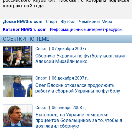
российского клуба ФК "Москва", с которым подписал
контракт на 3 года.
Досье NEWSru.com
::
Спорт
::
Футбол
::
Чемпионат Мира
Каталог NEWSru.com
::
Информационные интернет-ресурсы
ССЫЛКИ ПО ТЕМЕ
Спорт
|
07 декабря 2007 г.,
Сборную Украины по футболу возглавит
Алексей Михайличенко
Спорт
|
06 декабря 2007 г.,
Олег Блохин отказался продолжить
работу в сборной Украины по футболу
Спорт
|
06 января 2008 г.,
Бышовец: на Украине семьдесят
процентов болельщиков за то, чтобы я
возглавил сборную