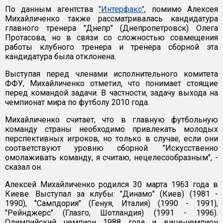
По данным агентства
"Интерфакс"
, помимо Алексея
Михайличенко также рассматривалась кандидатура
главного тренера "Днепр" (Днепропетровск) Олега
Протасова, но в связи со сложностью совмещения
работы клубного тренера и тренера сборной эта
кандидатура была отклонена.
Выступая перед членами исполнительного комитета
ФФУ, Михайличенко отметил, что понимает стоящие
перед командой задачи. В частности, задачу выхода на
чемпионат мира по футболу 2010 года.
Михайличенко считает, что в главную футбольную
команду страны необходимо привлекать молодых
перспективных игроков, но только в случае, если они
соответствуют уровню сборной. "Искусственно
омолаживать команду, я считаю, нецелесообразным", -
сказал он.
Алексей Михайличенко родился 30 марта 1963 года в
Киеве. Выступал за клубы: "Динамо" (Киев) (1981 -
1990), "Сампдория" (Генуя, Италия) (1990 - 1991),
"Рейнджерс" (Глазго, Шотландия) (1991 - 1996).
Олимпийский чемпион 1988 года и вице-чемпион