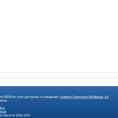
йта NEWSru.com доступны по лицензии:
Creative Commons Attribution 4.0
 иное.
йта
инок
е новости
2000-2021