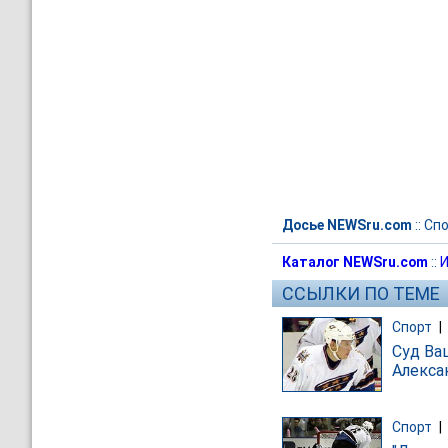
Досье NEWSru.com
::
Спо
Каталог NEWSru.com
::
И
ССЫЛКИ ПО ТЕМЕ
Спорт
|
Суд Ва
Алекса
Спорт
|