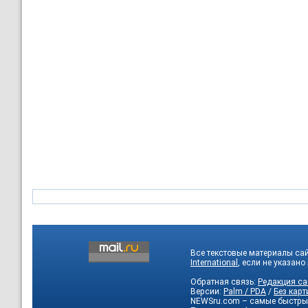
Все текстовые материалы са
International
, если не указано
Обратная связь:
Редакция са
Версии:
Palm / PDA
/
Без карт
NEWSru.com – самые быстры