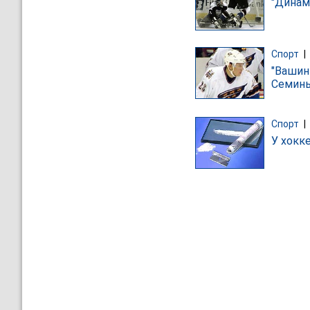
"Динам
Спорт
|
"Вашин
Семин
Спорт
|
У хокк