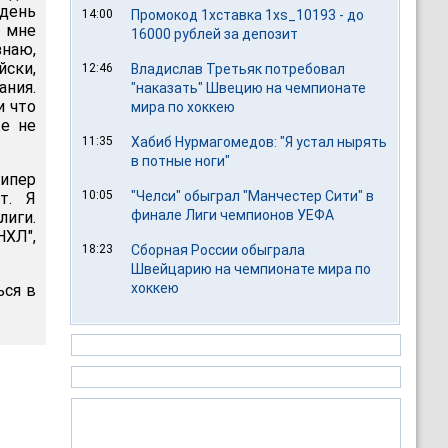
 день
14:00
Промокод 1хставка 1xs_10193 - до
 мне
16000 рублей за депозит
знаю,
йски,
12:46
Владислав Третьяк потребовал
ания.
"наказать" Швецию на чемпионате
и что
мира по хоккею
же не
11:35
Хабиб Нурмагомедов: "Я устал нырять
в потные ноги"
кипер
10:05
"Челси" обыграл "Манчестер Сити" в
т. Я
финале Лиги чемпионов УЕФА
лиги.
НХЛ",
18:23
Сборная России обыграла
Швейцарию на чемпионате мира по
хоккею
ься в