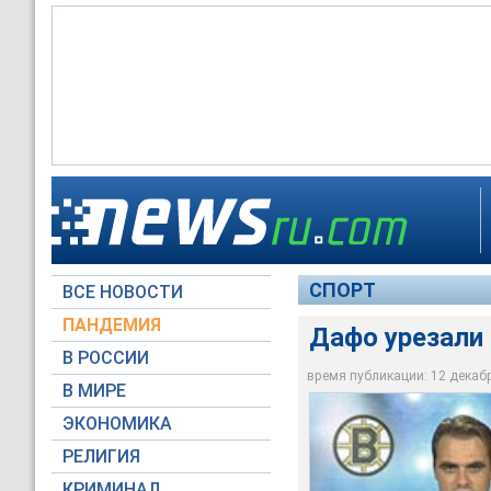
Дафо урезали зарпл
Дафо урезали зарпл
Дафо урезали зарпл
СПОРТ
ВСЕ НОВОСТИ
Архив NEWSru.com
Архив NEWSru.com
Архив NEWSru.com
ПАНДЕМИЯ
Дафо урезали 
В РОССИИ
время публикации: 12 декабря
В МИРЕ
ЭКОНОМИКА
РЕЛИГИЯ
КРИМИНАЛ