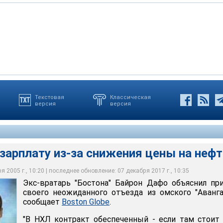
Текстовая
Классическая
версия
версия
ату из-за снижения цены на нефть
ату из-за снижения цены на нефть
ату из-за снижения цены на нефть
зарплату из-за снижения цены на неф
 2005 г., 10:20 | последнее обновление: 07 декабря 2017 г., 10:35
Экс-вратарь "Бостона" Байрон Дафо объяснил пр
своего неожиданного отъезда из омского "Аванга
сообщает
Boston Globe
.
"В НХЛ контракт обеспеченный - если там стоит