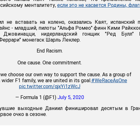
ссийскому менталитету,
если это не касается Родины, флаг
л не вставать на колено, оказались Квят, испанский 
Сайнс - младший, пилоты "Альфа Ромео" финн Кими Райкко
о Джовинацци, нидерландский гонщик "Ред Булл" 
"Феррари" монегаск Шарль Леклер.
End Racism.
One cause. One commitment.
, we choose our own way to support the cause. As a group of
 wider F1 family, we are united in its goal.
#WeRaceAsOne
pic.twitter.com/qjxYi1zWcJ
— Formula 1 (@F1)
July 5, 2020
нувшие выходные Даниил финишировал десятым в Гран
рвое очко в сезоне.