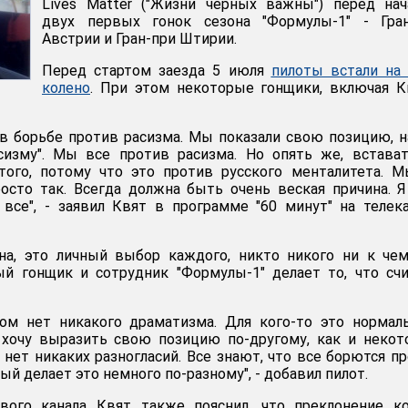
Lives Matter ("Жизни черных важны") перед на
двух первых гонок сезона "Формулы-1" - Гран
Австрии и Гран-при Штирии.
Перед стартом заезда 5 июля
пилоты встали на
колено
. При этом некоторые гонщики, включая К
в борьбе против расизма. Мы показали свою позицию, 
сизму". Мы все против расизма. Но опять же, встава
того, потому что это против русского менталитета. 
осто так. Всегда должна быть очень веская причина. 
 все", - заявил Квят в программе "60 минут" на телек
на, это личный выбор каждого, никто никого ни к че
ый гонщик и сотрудник "Формулы-1" делает то, что сч
ом нет никакого драматизма. Для кого-то это нормал
Я хочу выразить свою позицию по-другому, как и неко
с нет никаких разногласий. Все знают, что все борются п
ый делает это немного по-разному", - добавил пилот.
ого канала Квят также пояснил, что преклонение ко