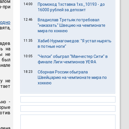
чалом
14:00
Промокод 1хставка 1xs_10193 - до
-при
16000 рублей за депозит
12:46
Владислав Третьяк потребовал
 одно
"наказать" Швецию на чемпионате
вята,
мира по хоккею
11:35
Хабиб Нурмагомедов: "Я устал нырять
надев
в потные ноги"
ть на
Мы не
10:05
"Челси" обыграл "Манчестер Сити" в
Я был
финале Лиги чемпионов УЕФА
анале
18:23
Сборная России обыграла
Швейцарию на чемпионате мира по
му не
хоккею
итает
ьно -
торые
ротив
лена