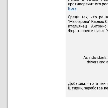
противоречит его ро
Бога
.
Среди тех, кто реши
"Макларена" Карлос 
итальянец Антони
Ферстаппен и пилот 
As individuals
drivers and a
Добавим, что в ми
Штирии, заработав пе