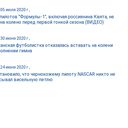
05 июля 2020 г.,
пилотов "Формулы-1", включая россиянина Квята, не
 на колено перед первой гонкой сезона (ВИДЕО)
30 июня 2020 г.,
анская футболистка отказалась вставать на колени
полнении гимна
24 июня 2020 г.,
тановило, что чернокожему пилоту NASCAR никто не
сывал висельную петлю