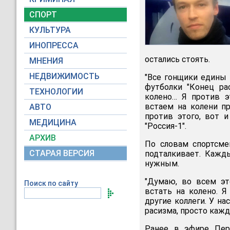
СПОРТ
КУЛЬТУРА
ИНОПРЕССА
остались стоять.
МНЕНИЯ
НЕДВИЖИМОСТЬ
"Все гонщики едины 
футболки "Конец ра
ТЕХНОЛОГИИ
колено… Я против э
встаем на колени пр
АВТО
против этого, вот и
МЕДИЦИНА
"Россия-1".
АРХИВ
По словам спортсме
СТАРАЯ ВЕРСИЯ
подталкивает. Кажд
нужным.
"Думаю, во всем эт
Поиск по сайту
встать на колено. 
другие коллеги. У на
расизма, просто кажд
Ранее в эфире Перв