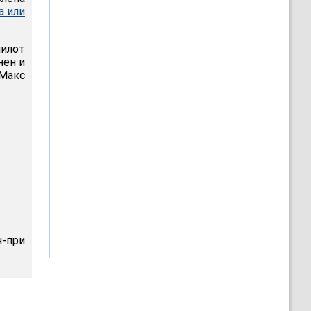
а или
пилот
нен и
Макс
-при