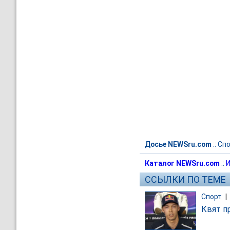
Досье NEWSru.com
::
Спо
Каталог NEWSru.com
::
И
ССЫЛКИ ПО ТЕМЕ
Спорт
|
Квят п