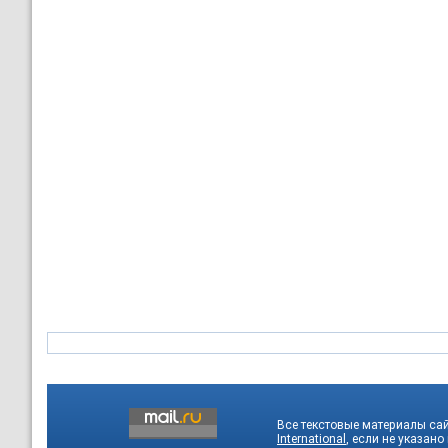
Все текстовые материалы са
International
, если не указано