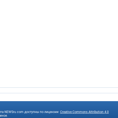
йта NEWSru.com доступны по лицензии:
Creative Commons Attribution 4.0
 иное.