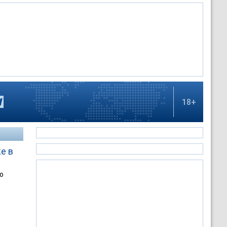
18+
е в
о