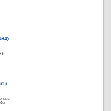
ганду
у в
йти
урнире
бби