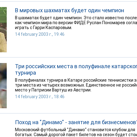
В мировых шахматах будет один чемпион
В шахматах будет один чемпион. Это стало известно после
как чемпион мира по версии ФИДЕ Руслан Пономарев согл
играть с Гарри Каспаровым.
14 february 2003 г., 19:46
Три российских места в полуфинале катарско
турнира
В полуфиналах турнира в Катаре российские теннисистки 
три места из четырех возможных. Единственное не россий
место у Патрисии Вартуш из Австрии.
14 february 2003 г., 18:46
Поход на "Динамо" - занятие для бизнесменов
Московский футбольный "Динамо" становится клубом для
богатых. Самый дорогой пакет билетов на сезон будет сто