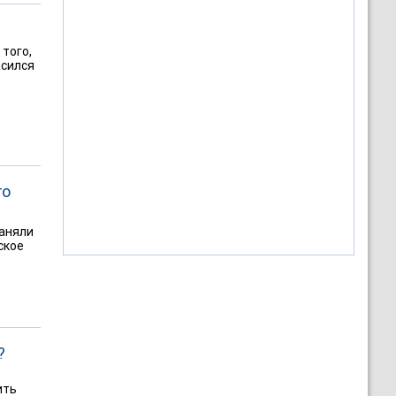
 того,
асился
го
заняли
ское
?
ить