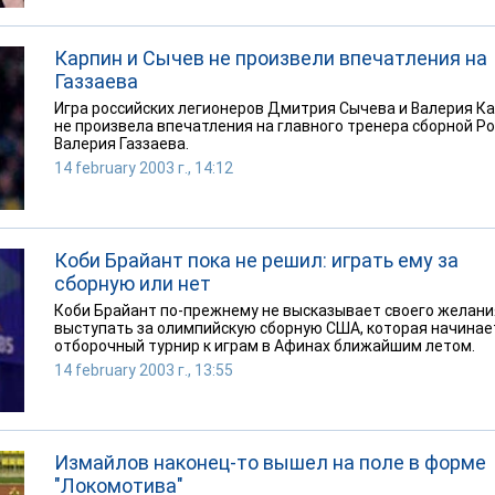
Карпин и Сычев не произвели впечатления на
Газзаева
Игра российских легионеров Дмитрия Сычева и Валерия К
не произвела впечатления на главного тренера сборной Р
Валерия Газзаева.
14 february 2003 г., 14:12
Коби Брайант пока не решил: играть ему за
сборную или нет
Коби Брайант по-прежнему не высказывает своего желани
выступать за олимпийскую сборную США, которая начинае
отборочный турнир к играм в Афинах ближайшим летом.
14 february 2003 г., 13:55
Измайлов наконец-то вышел на поле в форме
"Локомотива"