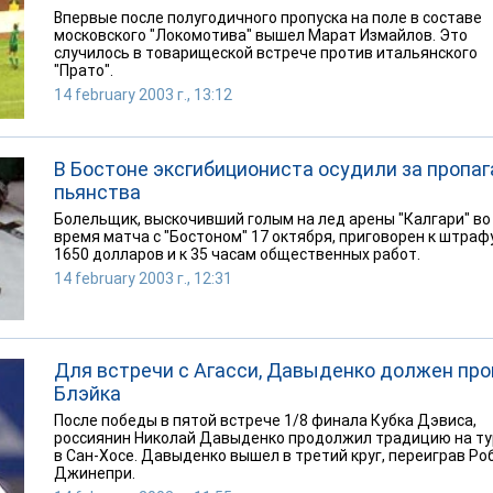
Впервые после полугодичного пропуска на поле в составе
московского "Локомотива" вышел Марат Измайлов. Это
случилось в товарищеской встрече против итальянского
"Прато".
14 february 2003 г., 13:12
В Бостоне эксгибициониста осудили за пропа
пьянства
Болельщик, выскочивший голым на лед арены "Калгари" во
время матча с "Бостоном" 17 октября, приговорен к штраф
1650 долларов и к 35 часам общественных работ.
14 february 2003 г., 12:31
Для встречи с Агасси, Давыденко должен про
Блэйка
После победы в пятой встрече 1/8 финала Кубка Дэвиса,
россиянин Николай Давыденко продолжил традицию на т
в Сан-Хосе. Давыденко вышел в третий круг, переиграв Ро
Джинепри.