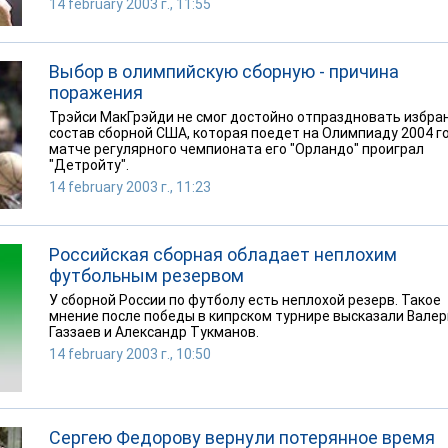
14 february 2003 г., 11:55
Выбор в олимпийскую сборную - причина
поражения
Трэйси МакГрэйди не смог достойно отпраздновать избра
состав сборной США, которая поедет на Олимпиаду 2004 го
матче регулярного чемпионата его "Орландо" проиграл
"Детройту".
14 february 2003 г., 11:23
Российская сборная обладает неплохим
футбольным резервом
У сборной России по футболу есть неплохой резерв. Такое
мнение после победы в кипрском турнире высказали Вале
Газзаев и Александр Тукманов.
14 february 2003 г., 10:50
Сергею Федорову вернули потерянное время