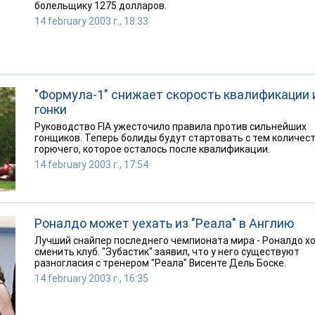
болельщику 1275 долларов.
14 february 2003 г., 18:33
"Формула-1" снижает скорость квалификации 
гонки
Руководство FIA ужесточило правила против сильнейших
гонщиков. Теперь болиды будут стартовать с тем количес
горючего, которое осталось после квалификации.
14 february 2003 г., 17:54
Роналдо может уехать из "Реала" в Англию
Лучший снайпер последнего чемпионата мира - Роналдо х
сменить клуб. "Зубастик" заявил, что у него существуют
разногласия с тренером "Реала" Висенте Дель Боске.
14 february 2003 г., 16:35