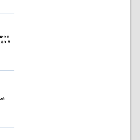
ние в
да. В
рий