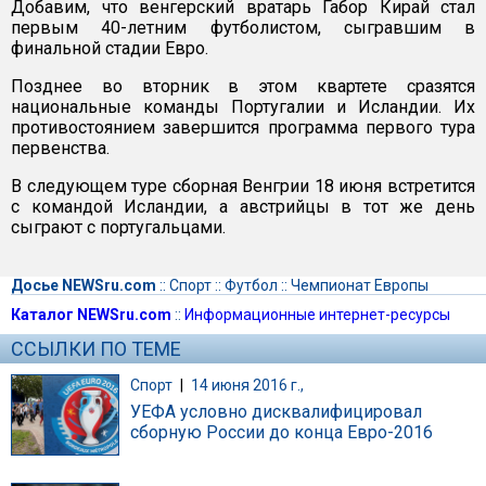
Добавим, что венгерский вратарь Габор Кирай стал
первым 40-летним футболистом, сыгравшим в
финальной стадии Евро.
Позднее во вторник в этом квартете сразятся
национальные команды Португалии и Исландии. Их
противостоянием завершится программа первого тура
первенства.
В следующем туре сборная Венгрии 18 июня встретится
с командой Исландии, а австрийцы в тот же день
сыграют с португальцами.
Досье NEWSru.com
::
Спорт
::
Футбол
::
Чемпионат Европы
Каталог NEWSru.com
::
Информационные интернет-ресурсы
ССЫЛКИ ПО ТЕМЕ
Спорт
|
14 июня 2016 г.,
УЕФА условно дисквалифицировал
сборную России до конца Евро-2016