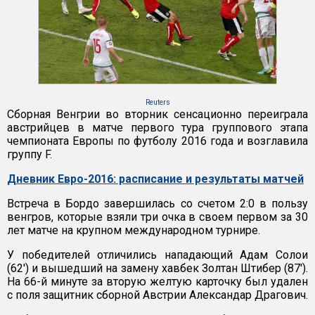
Reuters
Сборная Венгрии во вторник сенсационно переиграла
австрийцев в матче первого тура группового этапа
чемпионата Европы по футболу 2016 года и возглавила
группу F.
Дневник Евро-2016: расписание и результаты матчей
Встреча в Бордо завершилась со счетом 2:0 в пользу
венгров, которые взяли три очка в своем первом за 30
лет матче на крупном международном турнире.
У победителей отличились нападающий Адам Солои
(62') и вышедший на замену хавбек Золтан Штибер (87').
На 66-й минуте за вторую желтую карточку был удален
с поля защитник сборной Австрии Александар Драгович.