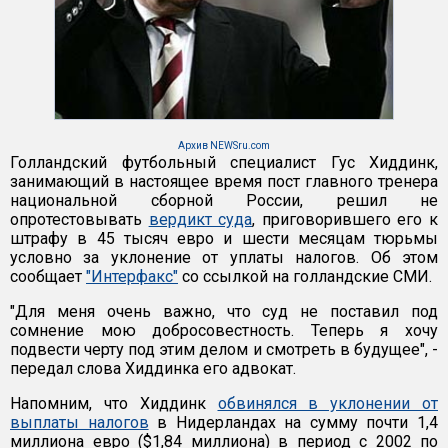
Архив NEWSru.com
Голландский футбольный специалист Гус Хиддинк,
занимающий в настоящее время пост главного тренера
национальной сборной России, решил не
опротестовывать
вердикт суда
, приговорившего его к
штрафу в 45 тысяч евро и шести месяцам тюрьмы
условно за уклонение от уплаты налогов. Об этом
сообщает
"Интерфакс"
со ссылкой на голландские СМИ.
"Для меня очень важно, что суд не поставил под
сомнение мою добросовестность. Теперь я хочу
подвести черту под этим делом и смотреть в будущее", -
передал слова Хиддинка его адвокат.
Напомним, что Хиддинк
обвинялся в уклонении от
выплаты налогов
в Нидерландах на сумму почти 1,4
миллиона евро ($1,84 миллиона) в период с 2002 по