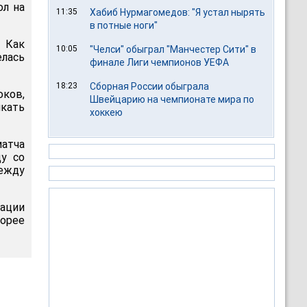
ол на
11:35
Хабиб Нурмагомедов: "Я устал нырять
в потные ноги"
 Как
10:05
"Челси" обыграл "Манчестер Сити" в
елась
финале Лиги чемпионов УЕФА
18:23
Сборная России обыграла
ков,
Швейцарию на чемпионате мира по
лкать
хоккею
атча
ду со
между
мации
корее