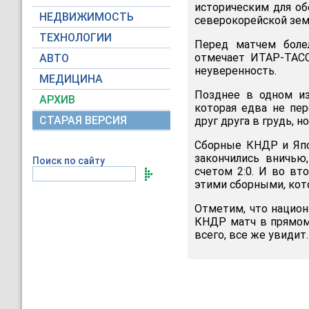
историческим для об
НЕДВИЖИМОСТЬ
северокорейской зем
ТЕХНОЛОГИИ
Перед матчем боле
отмечает ИТАР-ТАСС
АВТО
неуверенность.
МЕДИЦИНА
Позднее в одном из
АРХИВ
которая едва не пер
СТАРАЯ ВЕРСИЯ
друг друга в грудь, н
Сборные КНДР и Япо
закончились вничью
Поиск по сайту
счетом 2:0. И во вт
этими сборными, кот
Отметим, что национ
КНДР матч в прямом 
всего, все же увидит.