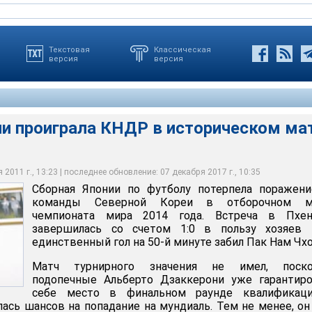
Текстовая
Классическая
версия
версия
ии проиграла КНДР в историческом ма
рной Японии по футболу Альберто Дзаккерони, Пхеньян, 14
2011 г., 13:23 | последнее обновление: 07 декабря 2017 г., 10:35
Сборная Японии по футболу потерпела поражени
команды Северной Кореи в отборочном м
чемпионата мира 2014 года. Встреча в Пхен
завершилась со счетом 1:0 в пользу хозяев п
единственный гол на 50-й минуте забил Пак Нам Чхо
Матч турнирного значения не имел, поско
подопечные Альберто Дзаккерони уже гарантиро
себе место в финальном раунде квалификаци
сь шансов на попадание на мундиаль. Тем не менее, он