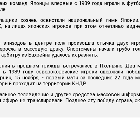
еих команд. Японцы впервые с 1989 года играли в футб
ле.
льщики хозяев освистали национальный гимн Японии.
, на лицах японских игроков при этом отчетливо видн
 эпизодов в центре поля произошла стычка двух игро
еросла в массовую драку. Спортсмены начали грубо то
о арбитру из Бахрейна удалось их разнять.
нии в прошлом трижды встречались в Пхеньяне. Два м
, в 1989 году северокорейские игроки одержали побе
орник, 15 ноября, - первый матч за последние 22 года 
орый проходит на территории КНДР.
альное телевидение и другие средства массовой инфор
эфире не транслировали. Позднее эту победу страна, с