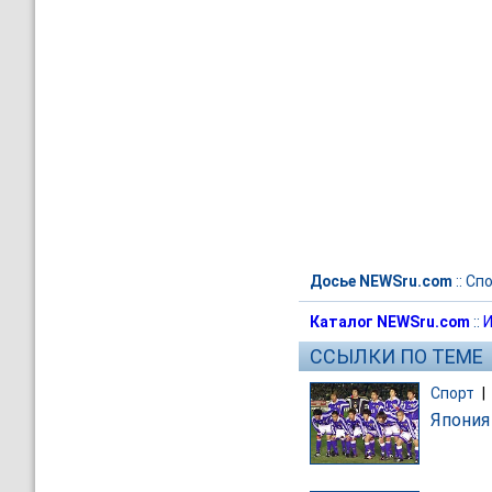
Досье NEWSru.com
::
Спо
Каталог NEWSru.com
::
И
ССЫЛКИ ПО ТЕМЕ
Спорт
|
Япония