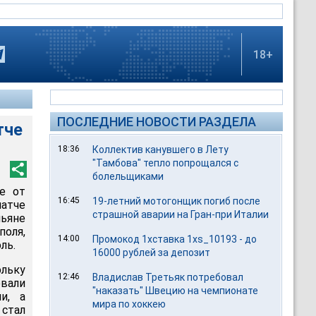
18+
ПОСЛЕДНИЕ НОВОСТИ РАЗДЕЛА
тче
18:36
Коллектив канувшего в Лету
"Тамбова" тепло попрощался с
болельщиками
е от
16:45
19-летний мотогонщик погиб после
атче
страшной аварии на Гран-при Италии
ьяне
оля,
14:00
Промокод 1хставка 1xs_10193 - до
ль.
16000 рублей за депозит
льку
12:46
Владислав Третьяк потребовал
вали
"наказать" Швецию на чемпионате
и, а
мира по хоккею
 стал